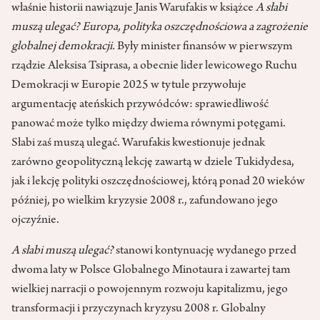
właśnie historii nawiązuje Janis Warufakis w książce
A słabi
muszą ulegać? Europa, polityka oszczędnościowa a zagrożenie
globalnej demokracji.
Były minister finansów w pierwszym
rządzie Aleksisa Tsiprasa, a obecnie lider lewicowego Ruchu
Demokracji w Europie 2025 w tytule przywołuje
argumentację ateńskich przywódców: sprawiedliwość
panować może tylko między dwiema równymi potęgami.
Słabi zaś muszą ulegać. Warufakis kwestionuje jednak
zarówno geopolityczną lekcję zawartą w dziele Tukidydesa,
jak i lekcję polityki oszczędnościowej, którą ponad 20 wieków
później, po wielkim kryzysie 2008 r., zafundowano jego
ojczyźnie.
A słabi muszą ulegać?
stanowi kontynuację wydanego przed
dwoma laty w Polsce Globalnego Minotaura i zawartej tam
wielkiej narracji o powojennym rozwoju kapitalizmu, jego
transformacji i przyczynach kryzysu 2008 r. Globalny