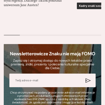
stylu regencji. Dlaczego TikTok pokochał
uniwersum Jane Austen?
Kadry znaki szcze
Newsletterowicze Znaku nie mają FOMO
Zapisz się i otrzymaj dostęp do nowych tekstów przed
premierą, zniżki, prezenty i polecenia kulturalne specjalnie
dla Ciebie.
Chcę otrzymywać na podany przeze mnie adres e-mail informacje
o promocjach, produktach, usługach oferowanych przez
wydawnictwo SIW ZNAK sp. z o.o. z siedzibą w Krakowie. Mam
świadomość, że zgoda jest dobrowolna i mogę ją w każdej chwili