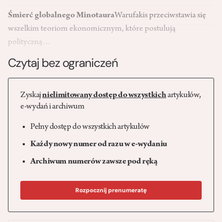
Śmierć globalnego Minotaura
Warufakis przeciwstawia się
wszelkim teoriom ekonomicznym, które postulują
polityczną…
Czytaj bez ograniczeń
Zyskaj
nielimitowany dostęp do wszystkich
artykułów,
e-wydań i archiwum
Pełny dostęp do wszystkich artykułów
Każdy nowy numer od razu w e-wydaniu
Archiwum numerów zawsze pod ręką
Rozpocznij prenumeratę