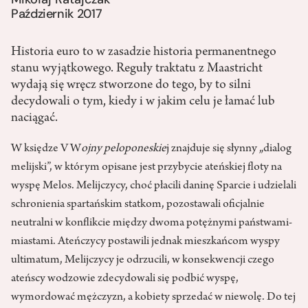
Październik 2017
Historia euro to w zasadzie historia permanentnego
stanu wyjątkowego. Reguły traktatu z Maastricht
wydają się wręcz stworzone do tego, by to silni
decydowali o tym, kiedy i w jakim celu je łamać lub
naciągać.
W księdze V W
ojny peloponeskie
j znajduje się słynny „dialog
melijski”, w którym opisane jest przybycie ateńskiej floty na
wyspę Melos. Melijczycy, choć płacili daninę Sparcie i udzielali
schronienia spartańskim statkom, pozostawali oficjalnie
neutralni w konflikcie między dwoma potężnymi państwami-
miastami. Ateńczycy postawili jednak mieszkańcom wyspy
ultimatum, Melijczycy je odrzucili, w konsekwencji czego
ateńscy wodzowie zdecydowali się podbić wyspę,
wymordować mężczyzn, a kobiety sprzedać w niewolę. Do tej