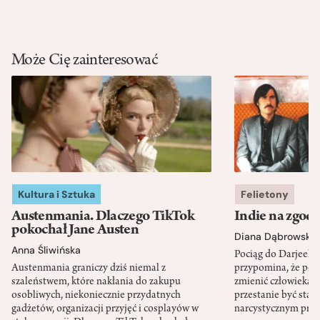
Może Cię zainteresować
Kultura i Sztuka
Felietony
Austenmania. Dlaczego TikTok
Indie na zgod
pokochał Jane Austen
Diana Dąbrowska
Anna Śliwińska
Pociąg do Darjeeli
Austenmania graniczy dziś niemal z
przypomina, że po
szaleństwem, które nakłania do zakupu
zmienić człowieka d
osobliwych, niekoniecznie przydatnych
przestanie być sta
gadżetów, organizacji przyjęć i cosplayów w
narcystycznym pro