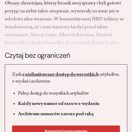
Obrazy chrześcijan, którzy bronili swej sprawy i byli gotowi
przyjąć na siebie także cierpienie, wywierały na mnie już w
młodości silne wrażenie. W komunistycznej NRD żyliśmy ze
świadomością, że i sami staniemy kiedyś przed takim
wyzwaniem. Marcin Luter, Albert Schweitzer, Dietrich
Bonhoeffer, Martin Niemöller, Kurt Scharf, Martin Luther…
Czytaj bez ograniczeń
Zyskaj
nielimitowany dostęp do wszystkich
artykułów,
e-wydań i archiwum
Pełny dostęp do wszystkich artykułów
Każdy nowy numer od razu w e-wydaniu
Archiwum numerów zawsze pod ręką
Rozpocznij prenumeratę