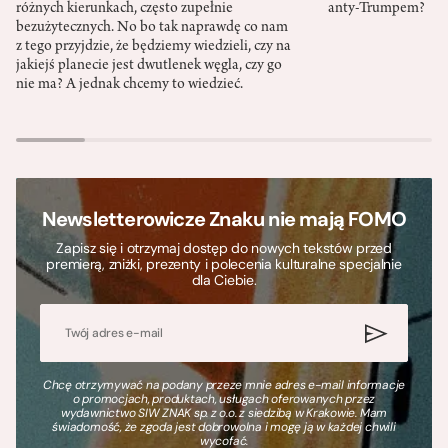
różnych kierunkach, często zupełnie
anty-Trumpem?
bezużytecznych. No bo tak naprawdę co nam
z tego przyjdzie, że będziemy wiedzieli, czy na
jakiejś planecie jest dwutlenek węgla, czy go
nie ma? A jednak chcemy to wiedzieć.
Newsletterowicze Znaku nie mają FOMO
Zapisz się i otrzymaj dostęp do nowych tekstów przed
premierą, zniżki, prezenty i polecenia kulturalne specjalnie
dla Ciebie.
Chcę otrzymywać na podany przeze mnie adres e-mail informacje
o promocjach, produktach, usługach oferowanych przez
wydawnictwo SIW ZNAK sp. z o.o. z siedzibą w Krakowie. Mam
świadomość, że zgoda jest dobrowolna i mogę ją w każdej chwili
wycofać.