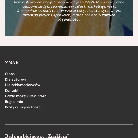
Administratorem danych osobowych jest SIW ZNAK sp. z o.o., dane
osobowe będą przetwarzane w celach marketingowych.
Szczegółowe zasady przetwarzania danych osobowych, w tym
przysługujących Ci prawach, można znaleźć w
Polityce
Prywatności
.
ZNAK
O nas
Dla autorów
Dla reklamodawców
Kontakt
Gdzie mogę kupić ZNAK?
Regulamin
Polityka prywatności
Bądź na bieżąco ze „Znakiem”