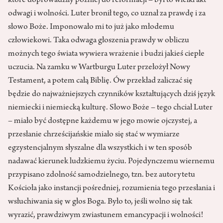
które doprowadziły później do reformacji – był to wielki akt
odwagi i wolności. Luter bronił tego, co uznał za prawdę i za
słowo Boże. Imponowało mi to już jako młodemu
człowiekowi. Taka odwaga głoszenia prawdy w obliczu
możnych tego świata wywiera wrażenie i budzi jakieś ciepłe
uczucia. Na zamku w Wartburgu Luter przełożył Nowy
Testament, a potem całą Biblię. Ów przekład zaliczać się
będzie do najważniejszych czynników kształtujących dziś język
niemiecki i niemiecką kulturę.
Słowo Boże – tego chciał Luter
– miało być dostępne każdemu w jego mowie ojczystej, a
przesłanie chrześcijańskie miało się stać w wymiarze
egzystencjalnym słyszalne dla wszystkich i w ten sposób
nadawać kierunek ludzkiemu życiu. Pojedynczemu wiernemu
przypisano zdolność samodzielnego, tzn. bez autorytetu
Kościoła jako instancji pośredniej, rozumienia tego przesłania i
wsłuchiwania się w głos Boga. Było to, jeśli wolno się tak
wyrazić, prawdziwym zwiastunem emancypacji i wolności!