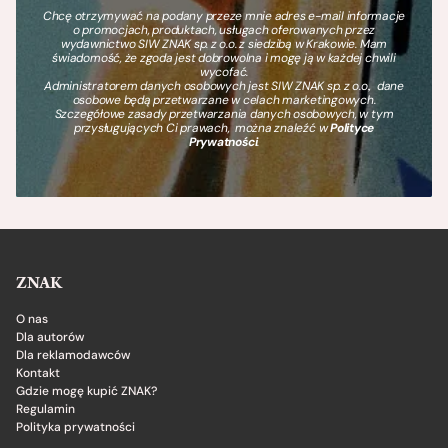
Chcę otrzymywać na podany przeze mnie adres e-mail informacje
o promocjach, produktach, usługach oferowanych przez
wydawnictwo SIW ZNAK sp. z o.o. z siedzibą w Krakowie. Mam
świadomość, że zgoda jest dobrowolna i mogę ją w każdej chwili
wycofać.
Administratorem danych osobowych jest SIW ZNAK sp. z o.o., dane
osobowe będą przetwarzane w celach marketingowych.
Szczegółowe zasady przetwarzania danych osobowych, w tym
przysługujących Ci prawach, można znaleźć w
Polityce
Prywatności
.
ZNAK
O nas
Dla autorów
Dla reklamodawców
Kontakt
Gdzie mogę kupić ZNAK?
Regulamin
Polityka prywatności