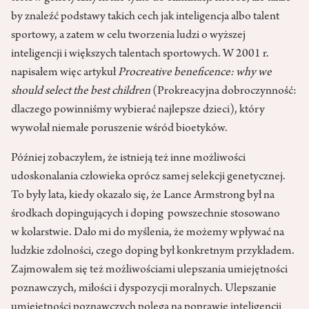
by znaleźć podstawy takich cech jak inteligencja albo talent
sportowy, a zatem w celu tworzenia ludzi o wyższej
inteligencji i większych talentach sportowych. W 2001 r.
napisałem więc artykuł
Procreative beneficence: why we
should select the best children
(Prokreacyjna dobroczynność:
dlaczego powinniśmy wybierać najlepsze dzieci), który
wywołał niemałe poruszenie wśród bioetyków.
Później zobaczyłem, że istnieją też inne możliwości
udoskonalania człowieka oprócz samej selekcji genetycznej.
To były lata, kiedy okazało się, że Lance Armstrong był na
środkach dopingujących i doping powszechnie stosowano
w kolarstwie. Dało mi do myślenia, że możemy wpływać na
ludzkie zdolności, czego doping był konkretnym przykładem.
Zajmowałem się też możliwościami ulepszania umiejętności
poznawczych, miłości i dyspozycji moralnych. Ulepszanie
umiejętności poznawczych polega na poprawie inteligencji