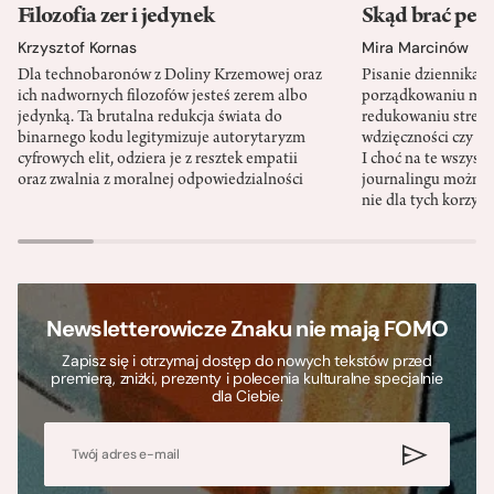
Filozofia zer i jedynek
Skąd brać pewn
Krzysztof Kornas
Mira Marcinów
Dla technobaronów z Doliny Krzemowej oraz
Pisanie dziennika 
ich nadwornych filozofów jesteś zerem albo
porządkowaniu myś
jedynką. Ta brutalna redukcja świata do
redukowaniu stresu,
binarnego kodu legitymizuje autorytaryzm
wdzięczności czy st
cyfrowych elit, odziera je z resztek empatii
I choć na te wszys
oraz zwalnia z moralnej odpowiedzialności
journalingu można 
nie dla tych korzyśc
Newsletterowicze Znaku nie mają FOMO
Zapisz się i otrzymaj dostęp do nowych tekstów przed
premierą, zniżki, prezenty i polecenia kulturalne specjalnie
dla Ciebie.