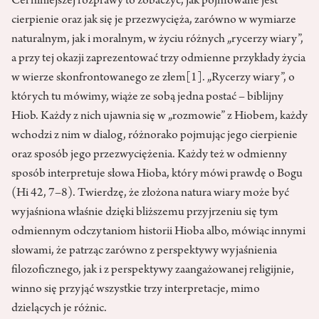
Cel niniejszej rozprawy to zobaczyć, jak pojmo­wane jest
cierpienie oraz jak się je przezwycięża, zarówno w wymiarze
naturalnym, jak i moralnym, w życiu różnych „rycerzy wiary”,
a przy tej okazji zaprezentować trzy odmienne przykłady życia
w wierze skonfron­towanego ze złem
[1]
. „Rycerzy wiary”, o
których tu mówimy, wiąże ze sobą jedna postać – biblijny
Hiob. Każdy z nich ujawnia się w „roz­mowie” z Hiobem, każdy
wchodzi z nim w dialog, różnorako poj­mując jego cierpienie
oraz sposób jego przezwyciężenia. Każdy też w odmienny
sposób interpretuje słowa Hioba, który mówi prawdę o Bogu
(Hi 42, 7–8). Twierdzę, że złożona natura wiary może być
wyjaśniona właśnie dzięki bliższemu przyjrzeniu się tym
odmiennym odczytaniom historii Hioba albo, mówiąc innymi
sło­wami, że patrząc zarówno z per­spektywy wyjaśnienia
filozoficz­nego, jak i z perspektywy zaangażo­wanej religijnie,
winno się przyjąć wszystkie trzy interpretacje, mimo
dzielących je różnic.