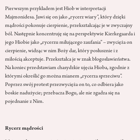
Pierwszym przykładem jest Hiob w interpretacji
Majmonidesa. Jawi się on jako „rycerz wiary”, który dzięki
mądrości pokonuje cierpienie, prze­kształcając je w zwyczajny
ból. Następnie koncentruję się na perspektywie Kierkegaarda i
jego Hiobie jako „rycerzu miłującego zaufania” – zwycięża on
cierpienie, widząc w nim Boży dar, który posłusznie i z
miłością akceptuje. Przekształca je w znak błogosławieństwa.
Na koniec przedstawiam cha­sydzkie ujęcia Hioba, zgodnie z
którymi określić go można mianem „rycerza sprzeciwu”.
Poprzez swój protest przezwycięża on to, co odbiera jako
boskie nadużycie; przebacza Bogu, ale nie zgadza się na
pojednanie z Nim.
Rycerz mądrości