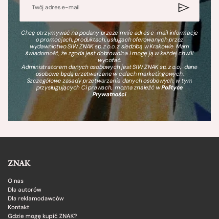
Chcę otrzymywać na podany przeze mnie adres e-mail informacje
o promocjach, produktach, usługach oferowanych przez
wydawnictwo SIW ZNAK sp. z o.o. z siedzibą w Krakowie. Mam
świadomość, że zgoda jest dobrowolna i mogę ją w każdej chwili
wycofać.
Administratorem danych osobowych jest SIW ZNAK sp. z o.o., dane
osobowe będą przetwarzane w celach marketingowych.
Szczegółowe zasady przetwarzania danych osobowych, w tym
przysługujących Ci prawach, można znaleźć w
Polityce
Prywatności
.
ZNAK
O nas
Dla autorów
Dla reklamodawców
Kontakt
Gdzie mogę kupić ZNAK?