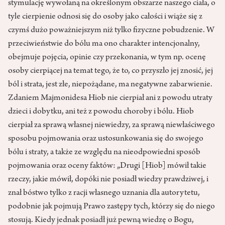
stymulację wywołaną na określonym obszarze naszego ciała, o
tyle cierpienie odnosi się do osoby jako całości i wiąże się z
czymś dużo poważniejszym niż tylko fizyczne pobudzenie. W
przeciwieństwie do bólu ma ono charakter intencjonalny,
obejmuje pojęcia, opinie czy przekonania, w tym np. ocenę
osoby cierpiącej na temat tego, że to, co przyszło jej znosić, jej
ból i strata, jest złe, niepożądane, ma negatywne zabarwienie.
Zdaniem Majmonidesa Hiob nie cierpiał ani z powodu utraty
dzieci i dobytku, ani też z powodu choroby i bólu. Hiob
cierpiał za sprawą wła­snej niewiedzy, za sprawą niewłaściwego
sposobu pojmowania oraz usto­sunkowania się do swojego
bólu i straty, a także ze względu na nieodpo­wiedni sposób
pojmowania oraz oceny faktów: „Drugi [Hiob] mówił takie
rzeczy, jakie mówił, dopóki nie posiadł wiedzy prawdziwej, i
znał bóstwo tylko z racji własnego uznania dla autorytetu,
podobnie jak pojmują Prawo zastępy tych, którzy się do niego
stosują. Kiedy jednak posiadł już pewną wiedzę o Bogu,