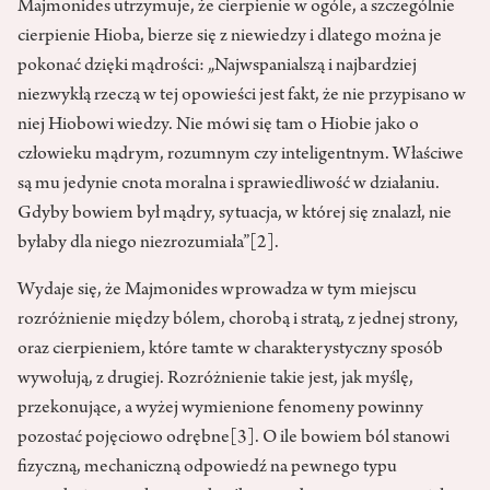
Majmonides utrzymuje, że cierpienie w ogóle, a szczególnie
cier­pienie Hioba, bierze się z niewiedzy i dlatego można je
pokonać dzięki mądrości: „Najwspanialszą i najbardziej
niezwykłą rzeczą w tej opowieści jest fakt, że nie przypisano w
niej Hiobowi wiedzy. Nie mówi się tam o Hiobie jako o
człowieku mądrym, rozumnym czy inteligentnym. Właściwe
są mu jedynie cnota moralna i sprawiedliwość w działaniu.
Gdyby bowiem był mądry, sytuacja, w której się znalazł, nie
byłaby dla niego niezrozumiała”
[2]
.
Wydaje się, że Majmonides wprowadza w tym miejscu
rozróżnienie między bólem, chorobą i stratą, z jednej strony,
oraz cierpieniem, które tamte w charakterystyczny sposób
wywołują, z drugiej. Rozróżnienie takie jest, jak myślę,
przekonujące, a wyżej wymienione fenomeny powinny
pozostać pojęciowo odrębne
[3]
. O ile bowiem ból stanowi
fizyczną, mecha­niczną odpowiedź na pewnego typu