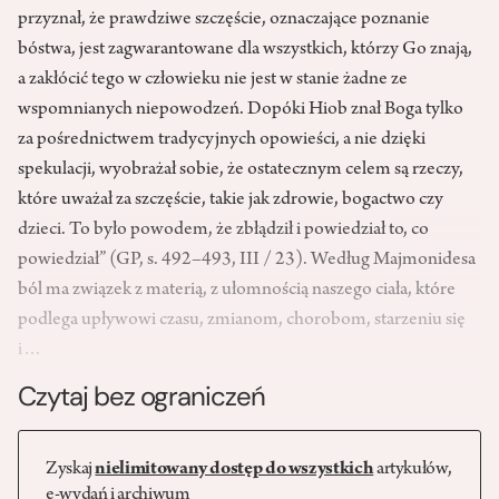
przyznał, że prawdziwe szczęście, oznaczające poznanie
bóstwa, jest zagwarantowane dla wszystkich, którzy Go znają,
a zakłócić tego w człowieku nie jest w stanie żadne ze
wspomnianych niepowodzeń. Dopóki Hiob znał Boga tylko
za pośrednictwem tradycyjnych opowieści, a nie dzięki
spekulacji, wyobrażał sobie, że ostatecznym celem są rzeczy,
które uważał za szczęście, takie jak zdrowie, bogactwo czy
dzieci. To było powodem, że zbłądził i powiedział to, co
powiedział” (GP, s. 492–493, III / 23). Według Majmonidesa
ból ma związek z materią, z ułomnością naszego ciała, które
podlega upływowi czasu, zmianom, chorobom, sta­rzeniu się
i…
Czytaj bez ograniczeń
Zyskaj
nielimitowany dostęp do wszystkich
artykułów,
e-wydań i archiwum