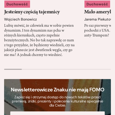
Duchowość
Duchowość
Jesteśmy częścią tajemnicy
Mało amerykań
Wojciech Bonowicz
Jarema Piekutows
Lubię mówić, że człowiek ma w sobie pewien
Po raz pierwszy w h
dynamizm. I ten dynamizm nas pcha w
pochodzi z USA. Cz
różnych kierunkach, często zupełnie
anty-Trumpem?
bezużytecznych. No bo tak naprawdę co nam
z tego przyjdzie, że będziemy wiedzieli, czy na
jakiejś planecie jest dwutlenek węgla, czy go
nie ma? A jednak chcemy to wiedzieć.
Newsletterowicze Znaku nie mają FOMO
Zapisz się i otrzymaj dostęp do nowych tekstów przed
premierą, zniżki, prezenty i polecenia kulturalne specjalnie
dla Ciebie.