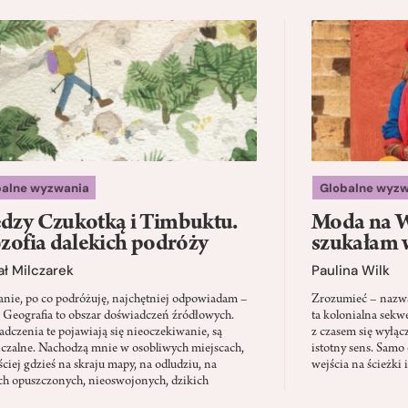
balne wyzwania
Globalne wyzw
dzy Czukotką i Timbuktu.
Moda na W
ozofia dalekich podróży
szukałam 
ł Milczarek
Paulina Wilk
anie, po co podróżuję, najchętniej odpowiadam –
Zrozumieć – nazwać
. Geografia to obszar doświadczeń źródłowych.
ta kolonialna sekw
dczenia te pojawiają się nieoczekiwanie, są
z czasem się wyłąc
iczalne. Nachodzą mnie w osobliwych miejscach,
istotny sens. Samo 
ściej gdzieś na skraju mapy, na odludziu, na
wejścia na ścieżki 
ch opuszczonych, nieoswojonych, dzikich