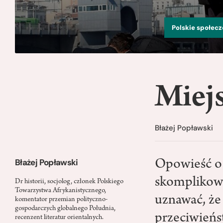
Polskie społec
Miej
Błażej Popławski
Błażej Popławski
Opowieść o 
skomplikowa
Dr historii, socjolog, członek Polskiego
Towarzystwa Afrykanistycznego,
uznawać, że
komentator przemian polityczno-
gospodarczych globalnego Południa,
przeciwieńs
recenzent literatur orientalnych.