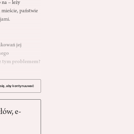
 na – leży
mieście, państwie
jami.
nkowań jej
mego
e z tym problemem?
 się, aby kontynuuwać
łów, e-