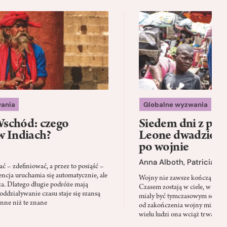
ania
Globalne wyzwania
schód: czego
Siedem dni z psam
w Indiach?
Leone dwadzieści
po wojnie
Anna Alboth
,
Patricia S
 – zdefiniować, a przez to posiąść –
encja uruchamia się automatycznie, ale
Wojny nie zawsze kończą się wt
za. Dlatego długie podróże mają
Czasem zostają w ciele, w pamię
oddziaływanie czasu staje się szansą
miały być tymczasowym schron
inne niż te znane
od zakończenia wojny minęły 
wielu ludzi ona wciąż trwa