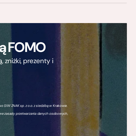
ają FOMO
zniżki, prezenty i
 SIW ZNAK sp. z o.o. z siedzibą w Krakowie.
owe zasady przetwarzania danych osobowych,