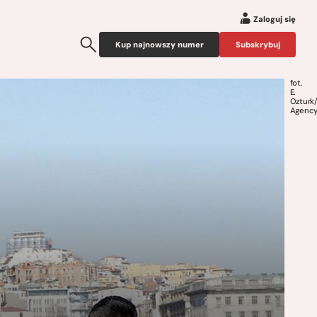
Zaloguj się
Kup najnowszy numer
Subskrybuj
fot.
E.
Ozturk
Agency