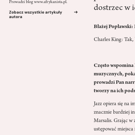
Prowadzi blog www.afrykanista.pl.
dostrzec w 
Zobacz wszystkie artykuły
autora
Błażej Popławski:
Charles King: Tak,
Często wspomina Pa
muzycznych, pokazu
prowadzi Pan narra
tworzy na ich pods
Jazz opiera się na 
znacznie bardziej i
Marsalis. Grając w 
ustępować miejsca i