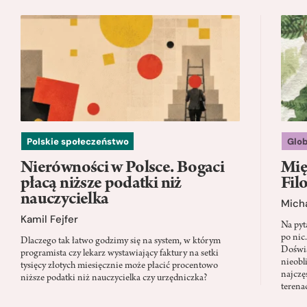
Polskie społeczeństwo
Glo
Nierówności w Polsce. Bogaci
Mię
płacą niższe podatki niż
Fil
nauczycielka
Micha
Kamil Fejfer
Na pyt
po nic
Dlaczego tak łatwo godzimy się na system, w którym
Doświa
programista czy lekarz wystawiający faktury na setki
nieobl
tysięcy złotych miesięcznie może płacić procentowo
najczę
niższe podatki niż nauczycielka czy urzędniczka?
terena