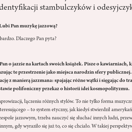
identyfikacji stambulczyków i odesyjczy
 Lubi Pan muzykę jazzową?
 bardzo. Dlaczego Pan pyta?
n o jazzie na kartach swoich książek. Pisze o kawiarniach, 
jąc te przestrzenie jako miejsca narodzin sfery publicznej.
cję z manierą jazzmana: spajając różne wątki i sięgając do tra
tawie polifoniczny przekaz o historii idei kosmopolityzmu.
improwizacji, łączeniu różnych stylów. To nie tylko forma muzyczn
nteresującego – to system etyczny, jak kiedyś stwierdził ameryk
zespole jazzowym, trzeba nauczyć się słuchać innych ludzi, prze
nnym, gdy wyraziło się już to, co się chciało. W takiej perspekty