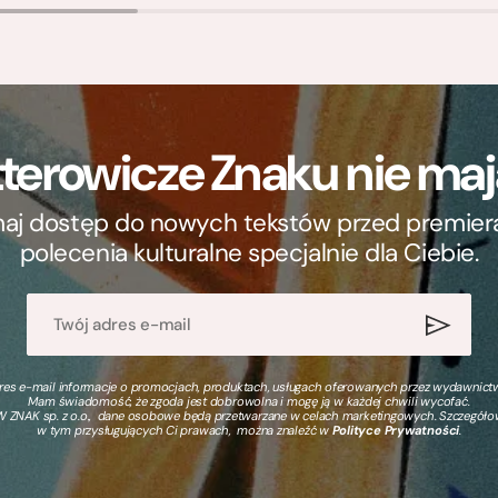
terowicze Znaku nie m
ymaj dostęp do nowych tekstów przed premierą, 
polecenia kulturalne specjalnie dla Ciebie.
s e-mail informacje o promocjach, produktach, usługach oferowanych przez wydawnictwo
Mam świadomość, że zgoda jest dobrowolna i mogę ją w każdej chwili wycofać.
 ZNAK sp. z o.o., dane osobowe będą przetwarzane w celach marketingowych. Szczegół
w tym przysługujących Ci prawach, można znaleźć w
Polityce Prywatności
.