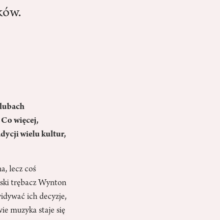
ków.
klubach
 Co więcej,
dycji wielu kultur,
a, lecz coś
ański trębacz Wynton
widywać ich decyzje,
wie muzyka staje się