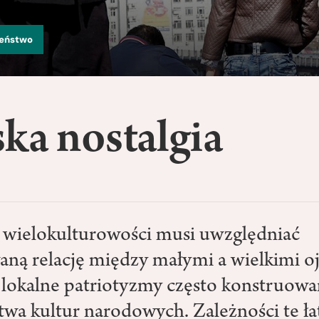
zeństwo
ska nostalgia
wielokulturowości musi uwzględniać
ną relację między małymi a wielkimi o
 lokalne patriotyzmy często konstruowa
twa kultur narodowych. Zależności te ł