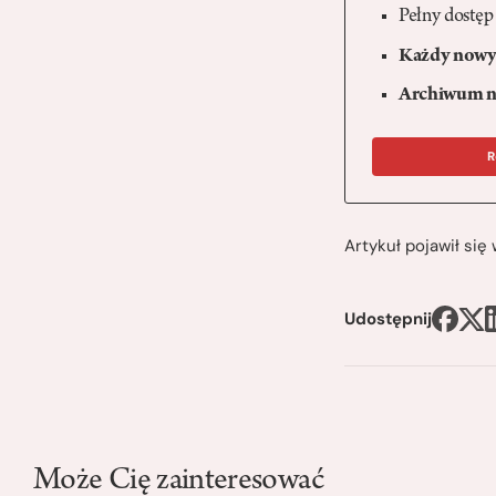
Pełny dostęp
Każdy nowy 
Archiwum n
R
Artykuł pojawił si
Udostępnij
Może Cię zainteresować