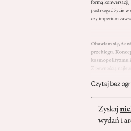
formą konwersacji, 
postrzegać życie w
czy imperium zawsz
Obawiam się, że w
przebiegu. Koncep
kosmopolityzmu id
Z pewnością najle
Czytaj bez og
Zyskaj
nie
wydań i a