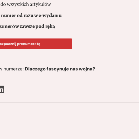
 do wszystkich artykułów
numer od razu w e-wydaniu
umerów zawsze pod ręką
ozpocznij prenumeratę
ę w numerze:
Dlaczego fascynuje nas wojna?