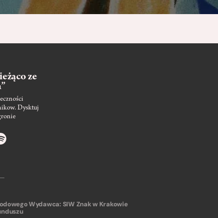
ieżąco ze
m”
eczności
nikow. Dysktuj
gronie
arodowego
Wydawca: SIW Znak w Krakowie
unduszu