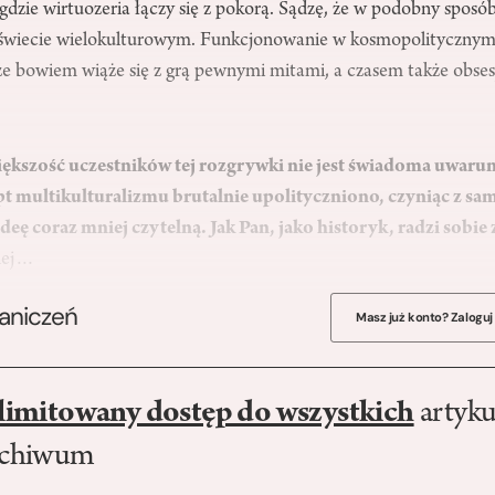
gdzie wirtuozeria łączy się z pokorą. Sądzę, że w podobny sposób
 świecie wielokulturowym. Funkcjonowanie w kosmopolitycznym 
e bowiem wiąże się z grą pewnymi mitami, a czasem także obses
iększość uczestników tej rozgrywki nie jest świadoma uwaru
t multikulturalizmu brutalnie upolityczniono, czyniąc z sa
eę coraz mniej czytelną. Jak Pan, jako historyk, radzi sobi
piej…
raniczeń
Masz już konto? Zaloguj
limitowany dostęp do wszystkich
artyku
rchiwum