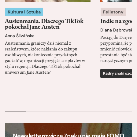
Kultura i Sztuka
Felietony
Austenmania. Dlaczego TikTok
Indie na zgod
pokochał Jane Austen
Diana Dąbrowska
Anna Śliwińska
Pociąg do Darjeeli
Austenmania graniczy dziś niemal z
przypomina, że po
szaleństwem, które nakłania do zakupu
zmienić człowieka d
osobliwych, niekoniecznie przydatnych
przestanie być sta
gadżetów, organizacji przyjęć i cosplayów w
narcystycznym pro
stylu regencji. Dlaczego TikTok pokochał
uniwersum Jane Austen?
Kadry znaki szcze
Newsletterowicze Znaku nie mają FOMO