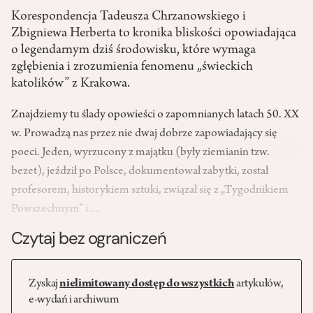
Korespondencja Tadeusza Chrzanowskiego i
Zbigniewa Herberta to kronika bliskości opowiadająca
o legendarnym dziś środowisku, które wymaga
zgłębienia i zrozumienia fenomenu „świeckich
katolików” z Krakowa.
Znajdziemy tu ślady opowieści o zapomnianych latach 50. XX
w. Prowadzą nas przez nie dwaj dobrze zapowiadający się
poeci. Jeden, wyrzucony z majątku (były ziemianin tzw.
bezet), jeździł po Polsce, dokumentował zabytki, został
profesorem, historykiem sztuki, związał się z „Tygodnikiem
Powszechnym” i…
Czytaj bez ograniczeń
Zyskaj
nielimitowany dostęp do wszystkich
artykułów,
e-wydań i archiwum