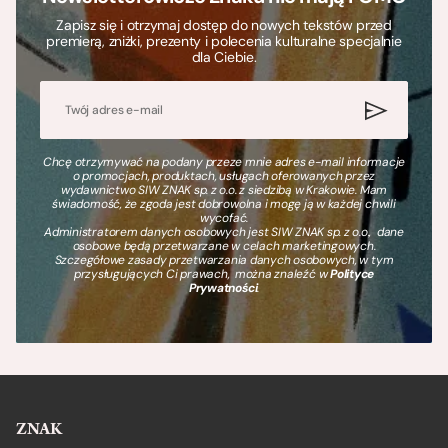
Zapisz się i otrzymaj dostęp do nowych tekstów przed
premierą, zniżki, prezenty i polecenia kulturalne specjalnie
dla Ciebie.
Chcę otrzymywać na podany przeze mnie adres e-mail informacje
o promocjach, produktach, usługach oferowanych przez
wydawnictwo SIW ZNAK sp. z o.o. z siedzibą w Krakowie. Mam
świadomość, że zgoda jest dobrowolna i mogę ją w każdej chwili
wycofać.
Administratorem danych osobowych jest SIW ZNAK sp. z o.o., dane
osobowe będą przetwarzane w celach marketingowych.
Szczegółowe zasady przetwarzania danych osobowych, w tym
przysługujących Ci prawach, można znaleźć w
Polityce
Prywatności
.
ZNAK