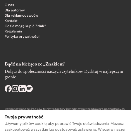
O nas
Dla autorów
Dla reklamodawców
Kontakt
Gdzie mogę kupić ZNAK?
Regulamin
Polityka prywatności
Bądź na bieżąco ze „Znakiem”
Dołącz do społeczności naszych czytelnikow. Dysktuj w najlepszym
gronie
Dofinansowano ze środków Ministra Kultury i Dziedzictwa Narodowego pochodzących
z Funduszu Promocji Kultury – państwowego funduszu celowego.
Twoja prywatność
Używamy plików cookie, aby poprawić Twoje doświadczenia. Możesz
zaakceptować wszystkie lub dostosować ustawienia. Więcej w naszej