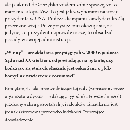
ale ja akurat dość szybko zdałem sobie sprawę, że to
marzenie utopistów. To jest jak z wyborami na urząd
prezydenta w USA. Podczas kampanii kandydaci kreślą
przeróżne wizje. Po zaprzysiężeniu okazuje się, że
jedyne, co prezydent naprawdę może, to obsadzić
posady w swojej administracji.
„Winny” – orzekła ława przy­sięgłych w 2000 r. podczas
Sądu nad XX wiekiem, odpowiadając na pytanie, czy
kończące się stu­lecie słusznie jest oskarżane o „lek­
komyślne zawierzenie rozumowi”.
Pamiętam, że jako przewodniczący tej rady (zaproszony przez
organi­zatora dyskusji, redakcję „Tygo­dnika Powszechnego”)
przekony­wałem pozostałych jej członków, iż nauka nie jest
jednak skierowana przeciwko ludzkości. Pouczające
doświadczenie.