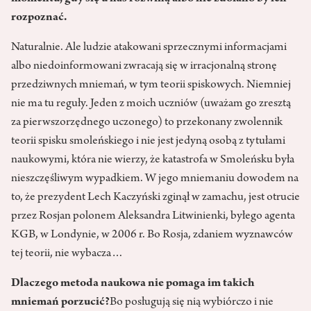
rozpoznać.
Naturalnie. Ale ludzie atakowani sprzecznymi informacjami
albo niedoinformowani zwracają się w irracjonalną stronę
przedziw­nych mniemań, w tym teorii spi­skowych. Niemniej
nie ma tu reguły. Jeden z moich uczniów (uważam go zresztą
za pierwszorzędnego uczonego) to przekonany zwo­lennik
teorii spisku smoleńskiego i nie jest jedyną osobą z tytułami
naukowymi, która nie wierzy, że katastrofa w Smoleńsku była
nie­szczęśliwym wypadkiem. W jego mniemaniu dowodem na
to, że prezydent Lech Kaczyński zginął w zamachu, jest otrucie
przez Rosjan polonem Aleksandra Litwi­nienki, byłego agenta
KGB, w Lon­dynie, w 2006 r. Bo Rosja, zdaniem wyznawców
tej teorii, nie wybacza…
Dlaczego metoda naukowa nie pomaga im takich
mniemań porzucić?
Bo posługują się nią wybiórczo i nie