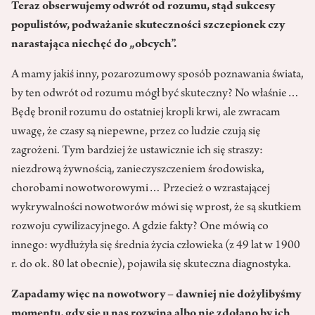
Teraz obserwujemy odwrót od rozumu, stąd sukcesy
populistów, podważanie skuteczności szcze­pionek czy
narastająca niechęć do „obcych”.
A mamy jakiś inny, pozarozumowy sposób poznawania świata,
by ten odwrót od rozumu mógł być sku­teczny? No właśnie…
Będę bronił rozumu do ostatniej kropli krwi, ale zwracam
uwagę, że czasy są nie­pewne, przez co ludzie czują się
zagrożeni. Tym bardziej że usta­wicznie ich się straszy:
niezdrową żywnością, zanieczyszczeniem środowiska,
chorobami nowotwo­rowymi… Przecież o wzrastającej
wykrywalności nowotworów mówi się wprost, że są skutkiem
rozwoju cywilizacyjnego. A gdzie fakty? One mówią co
innego: wydłużyła się średnia życia człowieka (z 49 lat w 1900
r. do ok. 80 lat obecnie), poja­wiła się skuteczna diagnostyka.
Zapadamy więc na nowo­twory – dawniej nie dożylibyśmy
momentu, gdy się u nas rozwiną albo nie zdołano by ich