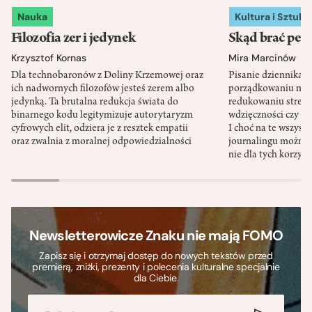
Nauka
Kultura i Sztuka
Filozofia zer i jedynek
Skąd brać pewn
Krzysztof Kornas
Mira Marcinów
Dla technobaronów z Doliny Krzemowej oraz
Pisanie dziennika 
ich nadwornych filozofów jesteś zerem albo
porządkowaniu myś
jedynką. Ta brutalna redukcja świata do
redukowaniu stresu,
binarnego kodu legitymizuje autorytaryzm
wdzięczności czy st
cyfrowych elit, odziera je z resztek empatii
I choć na te wszys
oraz zwalnia z moralnej odpowiedzialności
journalingu można 
nie dla tych korzyśc
Newsletterowicze Znaku nie mają FOMO
Zapisz się i otrzymaj dostęp do nowych tekstów przed
premierą, zniżki, prezenty i polecenia kulturalne specjalnie
dla Ciebie.