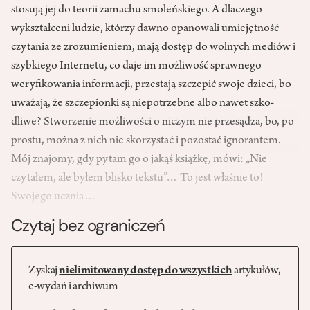
stosują jej do teorii zamachu smoleńskiego. A dlaczego
wykształceni ludzie, którzy dawno opanowali umiejętność
czytania ze zrozumieniem, mają dostęp do wolnych mediów i
szybkiego Internetu, co daje im możliwość sprawnego
weryfikowania infor­macji, przestają szczepić swoje dzieci, bo
uważają, że szczepionki są niepotrzebne albo nawet szko­
dliwe? Stworzenie możliwości o niczym nie przesądza, bo, po
prostu, można z nich nie skorzy­stać i pozostać ignorantem.
Mój znajomy, gdy pytam go o jakąś książkę, mówi: „Nie
czytałem, ale byłem blisko tekstu”… To jest wła­śnie to!
Swojego ucznia…
Czytaj bez ograniczeń
Zyskaj
nielimitowany dostęp do wszystkich
artykułów,
e-wydań i archiwum