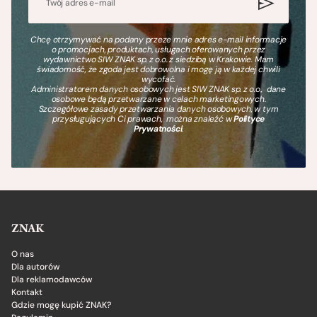
Chcę otrzymywać na podany przeze mnie adres e-mail informacje
o promocjach, produktach, usługach oferowanych przez
wydawnictwo SIW ZNAK sp. z o.o. z siedzibą w Krakowie. Mam
świadomość, że zgoda jest dobrowolna i mogę ją w każdej chwili
wycofać.
Administratorem danych osobowych jest SIW ZNAK sp. z o.o., dane
osobowe będą przetwarzane w celach marketingowych.
Szczegółowe zasady przetwarzania danych osobowych, w tym
przysługujących Ci prawach, można znaleźć w
Polityce
Prywatności
.
ZNAK
O nas
Dla autorów
Dla reklamodawców
Kontakt
Gdzie mogę kupić ZNAK?