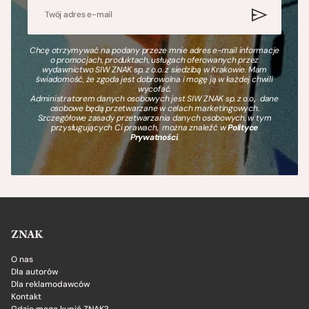
Chcę otrzymywać na podany przeze mnie adres e-mail informacje
o promocjach, produktach, usługach oferowanych przez
wydawnictwo SIW ZNAK sp. z o.o. z siedzibą w Krakowie. Mam
świadomość, że zgoda jest dobrowolna i mogę ją w każdej chwili
wycofać.
Administratorem danych osobowych jest SIW ZNAK sp. z o.o., dane
osobowe będą przetwarzane w celach marketingowych.
Szczegółowe zasady przetwarzania danych osobowych, w tym
przysługujących Ci prawach, można znaleźć w
Polityce
Prywatności
.
ZNAK
O nas
Dla autorów
Dla reklamodawców
Kontakt