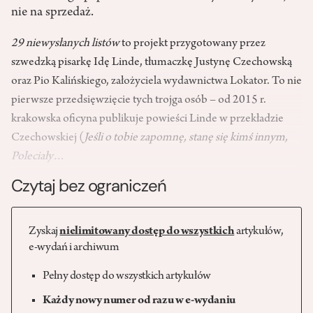
nie na sprzedaż.
29 niewysłanych listów
to projekt przygotowany przez
szwedzką pisarkę Idę Linde, tłumaczkę Justynę Cze­chowską
oraz Pio Kalińskiego, założy­ciela wydawnictwa Lokator. To nie
pierwsze przedsię­wzięcie tych trojga osób – od 2015 r.
krakowska oficyna publikuje powieści Linde w przekładzie
Czechowskiej (
Jeśli o tobie zapomnę, stanę się kimś innym,
Poleciały…
Czytaj bez ograniczeń
Zyskaj
nielimitowany dostęp do wszystkich
artykułów,
e-wydań i archiwum
Pełny dostęp do wszystkich artykułów
Każdy nowy numer od razu w e-wydaniu