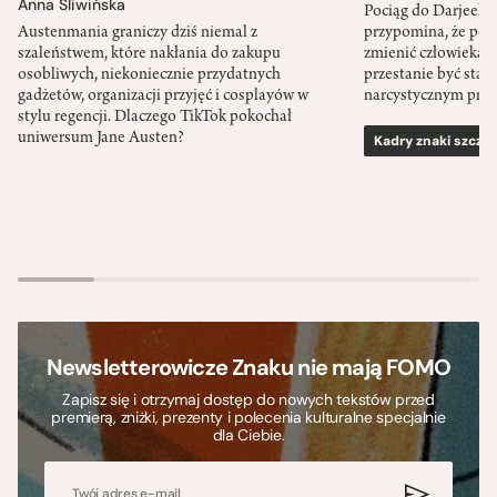
Anna Śliwińska
Pociąg do Darjeeli
Austenmania graniczy dziś niemal z
przypomina, że po
szaleństwem, które nakłania do zakupu
zmienić człowieka d
osobliwych, niekoniecznie przydatnych
przestanie być sta
gadżetów, organizacji przyjęć i cosplayów w
narcystycznym pro
stylu regencji. Dlaczego TikTok pokochał
uniwersum Jane Austen?
Kadry znaki szcze
Newsletterowicze Znaku nie mają FOMO
Zapisz się i otrzymaj dostęp do nowych tekstów przed
premierą, zniżki, prezenty i polecenia kulturalne specjalnie
dla Ciebie.