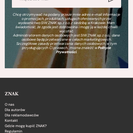
Chcę otrzymywać na podany przeze mnie adres e-mail informacje
o promocjach, produktach, usługach oferowanych przez
wydawnictwo SIW ZNAK sp. z o.o. z siedzibą w Krakowie. Mam
świadomość, że zgoda jest dobrowolna i mogę ją w każdej chwili
wycofać.
Administratorem danych osobowych jest SIW ZNAK sp. z o.o., dane
osobowe będą przetwarzane w celach marketingowych.
Szczegółowe zasady przetwarzania danych osobowych, w tym
przysługujących Ci prawach, można znaleźć w
Polityce
Prywatności
.
ZNAK
O nas
Dla autorów
Dla reklamodawców
Kontakt
Gdzie mogę kupić ZNAK?
Regulamin