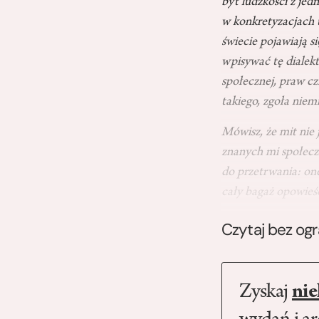
byt ludzkości z jed
w konkretyzacjach 
świecie pojawiają s
wpisywać tę dialekt
społecznej, praw c
takiego, zgoła niem
Mówisz, że mit nie 
znanych mi społecz
do przetrwania: one
cały bagaż opowieśc
Czytaj bez og
Zyskaj
nie