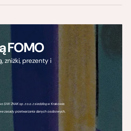
ają FOMO
zniżki, prezenty i
 SIW ZNAK sp. z o.o. z siedzibą w Krakowie.
owe zasady przetwarzania danych osobowych,