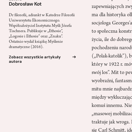
Dobrosław Kot
zapewniających zwy
ma dla historyka ol
Dr filozofii, adiunkt w Katedrze Filozofii
Uniwersytetu Ekonomicznego.
socjologa Georges’
Współzałożyciel Instytutu Myśli Józefa
to społeczna konstr
Tischnera. Publikuje w „Ethosie”,
„Logosie i Ethosie” oraz „Znaku”.
życia, ile do dobre
Ostatnio wydał książkę Myślenie
dramatyczne (2016).
pochodzeniu narodu
(„Polak-katolik”), 
Zobacz wszystkie artykuły
autora
który w 1922 r. mów
swój los”. Mit to 
wyobraźni, fantasma
mitu mnie najbardzi
między wykluczający
komuś innemu. Niem
„masowej mobilizacj
traktuje jak wroga.
się Carl Schmitt, 