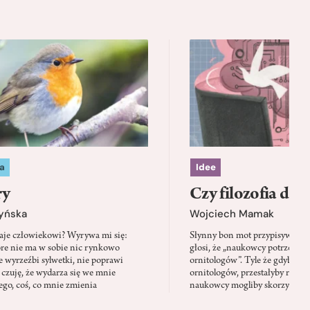
a
Idee
ry
Czy filozofia da l
zyńska
Wojciech Mamak
aje człowiekowi? Wyrywa mi się:
Słynny bon mot przypisywany
óre nie ma w sobie nic rynkowo
głosi, że „naukowcy potrzebują 
 wyrzeźbi sylwetki, nie poprawi
ornitologów”. Tyle że gdyby pta
 czuję, że wydarza się we mnie
ornitologów, przestałyby rozbi
go, coś, co mnie zmienia
naukowcy mogliby skorzystać z 