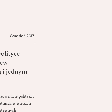
Grudzień 2017
polityce
rew
ą i jednym
, o micie polityki i
stniczą w wielkich
bitewnych