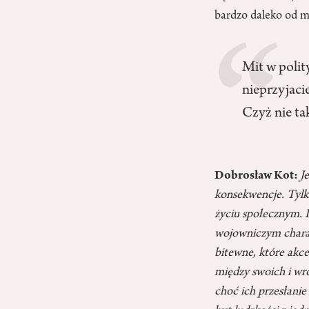
bardzo daleko od mą
Mit w polit
nieprzyjaci
Czyż nie ta
Dobrosław Kot:
J
konsekwencje. Tylko
życiu społecznym. P
wojowniczym charak
bitewne, które akce
między swoich i wro
choć ich przesłanie