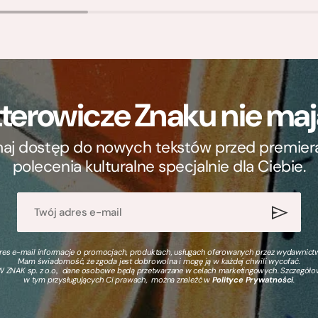
terowicze Znaku nie m
ymaj dostęp do nowych tekstów przed premierą, 
polecenia kulturalne specjalnie dla Ciebie.
s e-mail informacje o promocjach, produktach, usługach oferowanych przez wydawnictwo
Mam świadomość, że zgoda jest dobrowolna i mogę ją w każdej chwili wycofać.
 ZNAK sp. z o.o., dane osobowe będą przetwarzane w celach marketingowych. Szczegół
w tym przysługujących Ci prawach, można znaleźć w
Polityce Prywatności
.