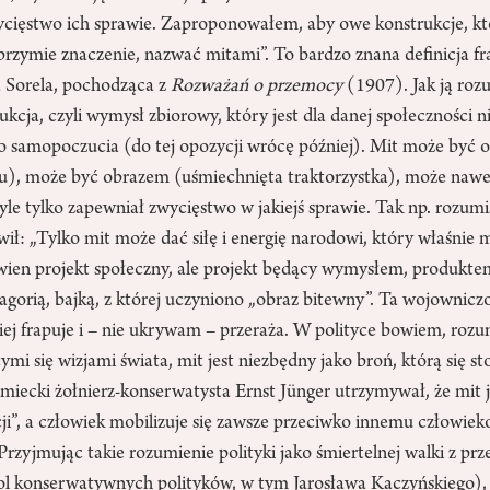
cięstwo ich sprawie. Zaproponowałem, aby owe konstrukcje, k
brzymie znaczenie, nazwać mitami”. To bardzo znana definicja f
a Sorela, pochodząca z
Rozważań o przemocy
(1907). Jak ją roz
ukcja, czyli wymysł zbiorowy, który jest dla danej społeczności n
go samopoczucia (do tej opozycji wrócę później). Mit może być 
), może być obrazem (uśmiechnięta traktorzystka), może nawe
byle tylko zapewniał zwycięstwo w jakiejś sprawie. Tak np. rozumi
ił: „Tylko mit może dać siłę i energię narodowi, który właśnie
pewien projekt społeczny, ale projekt będący wymysłem, produkte
gorią, bajką, z której uczyniono „obraz bitewny”. Ta wojowniczo
ej frapuje i – nie ukrywam – przeraża. W polityce bowiem, rozu
mi się wizjami świata, mit jest niezbędny jako broń, którą się s
iecki żołnierz-konserwatysta Ernst Jünger utrzymywał, że mit 
i”, a człowiek mobilizuje się zawsze przeciwko innemu człowiek
 Przyjmując takie rozumienie polityki jako śmiertelnej walki z pr
idol konserwatywnych polityków, w tym Jarosława Kaczyńskiego)