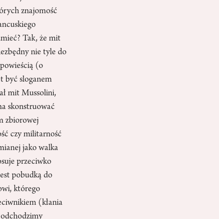
tórych znajomość
rancuskiego
umieć? Tak, że mit
iezbędny nie tyle do
opowieścią (o
t być sloganem
ał mit Mussolini,
 ma skonstruować
m zbiorowej
ść czy militarność
mianej jako walka
tosuje przeciwko
jest pobudką do
owi, którego
zeciwnikiem (kłania
, odchodzimy