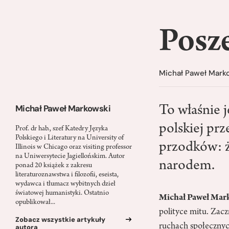
Posze
Michał Paweł Mark
Michał Paweł Markowski
To właśnie j
polskiej pr
Prof. dr hab., szef Katedry Języka
Polskiego i Literatury na University of
przodków: ż
Illinois w Chicago oraz visiting professor
na Uniwersytecie Jagiellońskim. Autor
narodem.
ponad 20 książek z zakresu
literaturoznawstwa i filozofii, eseista,
wydawca i tłumacz wybitnych dzieł
światowej humanistyki. Ostatnio
Michał Paweł Mar
opublikował...
polityce mitu. Zacz
Zobacz wszystkie artykuły
ruchach społecznyc
autora