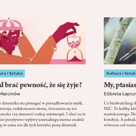
ura i Sztuka
Kultura i Sztuk
d brać pewność, że się żyje?
My, ptasia
 Marcinów
Elżbieta Łapc
e dziennika ma pomagać w porządkowaniu myśli,
Co birdwatching d
zwoju, redukowaniu stresu, ćwiczeniu się we
NIC. To hobby, kt
zności czy stanowić rodzaj autoterapii. I choć na te
wartościowego. Nie
kie pozytywne wpływy journalingu można znaleźć
kondycji. A jednak
, to sama nie dla tych korzyści piszę dziennik
wówczas coś ważne