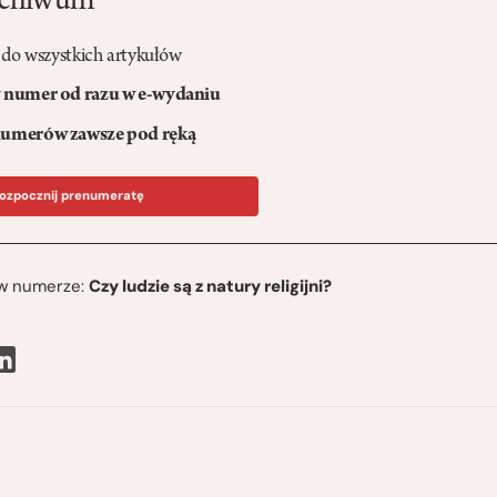
rchiwum
 do wszystkich artykułów
numer od razu w e-wydaniu
umerów zawsze pod ręką
ozpocznij prenumeratę
ę w numerze:
Czy ludzie są z natury religijni?