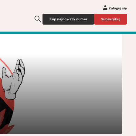
Zaloguj się
Kup najnowszy numer
Subskrybuj