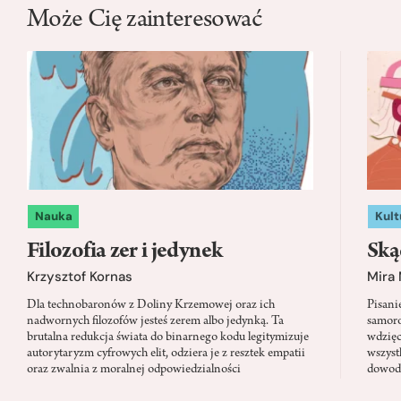
Może Cię zainteresować
Nauka
Kult
Filozofia zer i jedynek
Ską
Krzysztof Kornas
Mira
Dla technobaronów z Doliny Krzemowej oraz ich
Pisani
nadwornych filozofów jesteś zerem albo jedynką. Ta
samoro
brutalna redukcja świata do binarnego kodu legitymizuje
wdzięc
autorytaryzm cyfrowych elit, odziera je z resztek empatii
wszyst
oraz zwalnia z moralnej odpowiedzialności
dowody