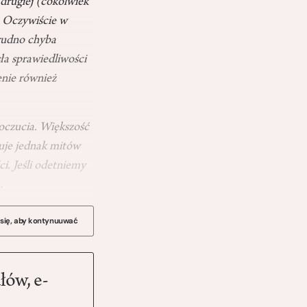
 drugiej (cokolwiek
. Oczywiście w
trudno chyba
ła sprawiedliwości
enie również
poczucia. Większość
buje jednak mitów
i. Jeśli odetniemy
a…
 się, aby kontynuuwać
łów, e-