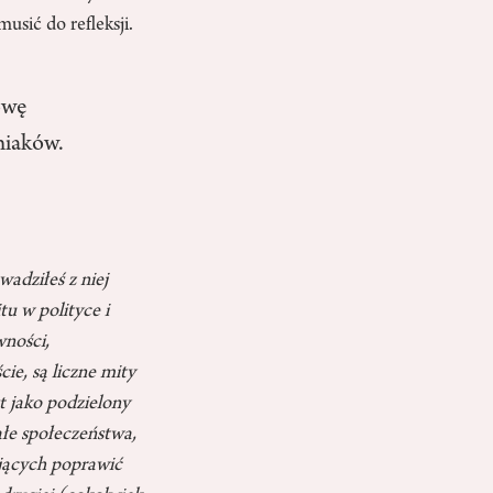
sić do refleksji.
owę
niaków.
wadziłeś z niej
u w polityce i
wności,
e, są liczne mity
t jako podzielony
ałe społeczeństwa,
ujących poprawić