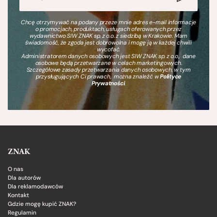
Chcę otrzymywać na podany przeze mnie adres e-mail informacje
o promocjach, produktach, usługach oferowanych przez
wydawnictwo SIW ZNAK sp. z o.o. z siedzibą w Krakowie. Mam
świadomość, że zgoda jest dobrowolna i mogę ją w każdej chwili
wycofać.
Administratorem danych osobowych jest SIW ZNAK sp. z o.o., dane
osobowe będą przetwarzane w celach marketingowych.
Szczegółowe zasady przetwarzania danych osobowych, w tym
przysługujących Ci prawach, można znaleźć w
Polityce
Prywatności
.
ZNAK
O nas
Dla autorów
Dla reklamodawców
Kontakt
Gdzie mogę kupić ZNAK?
Regulamin