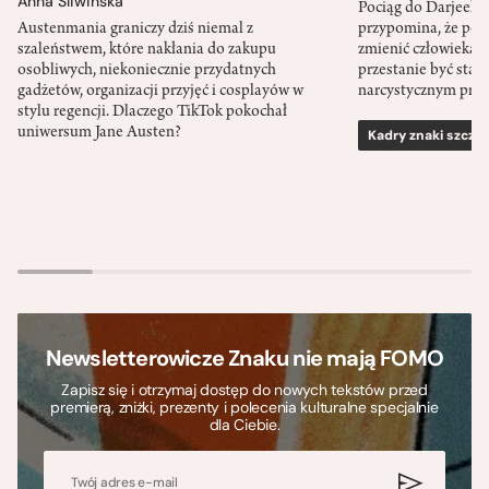
Anna Śliwińska
Pociąg do Darjeeli
Austenmania graniczy dziś niemal z
przypomina, że po
szaleństwem, które nakłania do zakupu
zmienić człowieka d
osobliwych, niekoniecznie przydatnych
przestanie być sta
gadżetów, organizacji przyjęć i cosplayów w
narcystycznym pro
stylu regencji. Dlaczego TikTok pokochał
uniwersum Jane Austen?
Kadry znaki szcze
Newsletterowicze Znaku nie mają FOMO
Zapisz się i otrzymaj dostęp do nowych tekstów przed
premierą, zniżki, prezenty i polecenia kulturalne specjalnie
dla Ciebie.