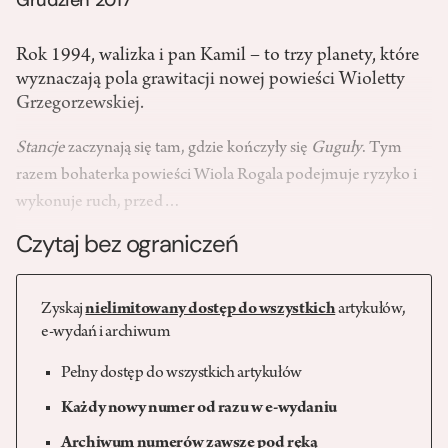
Rok 1994, walizka i pan Kamil – to trzy planety, które
wyznaczają pola grawitacji nowej powieści Wioletty
Grzegorzewskiej.
Stancje
zaczynają się tam, gdzie kończyły się
Guguły
. Tym
razem bohaterka powieści Wiola Rogala podejmuje ryzyko i
wykonuje ruch, przed…
Czytaj bez ograniczeń
Zyskaj
nielimitowany dostęp do wszystkich
artykułów,
e-wydań i archiwum
Pełny dostęp do wszystkich artykułów
Każdy nowy numer od razu w e-wydaniu
Archiwum numerów zawsze pod ręką