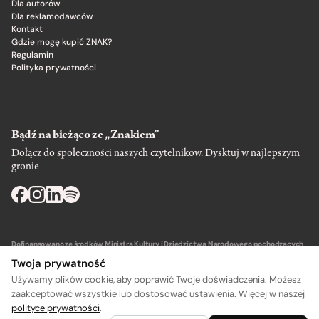
Dla autorów
Dla reklamodawców
Kontakt
Gdzie mogę kupić ZNAK?
Regulamin
Polityka prywatności
Bądź na bieżąco ze „Znakiem”
Dołącz do społeczności naszych czytelnikow. Dysktuj w najlepszym
gronie
Dofinansowano ze środków Ministra Kultury i Dziedzictwa Narodowego pochodzących
z Funduszu Promocji Kultury – państwowego funduszu celowego.
Twoja prywatność
Używamy plików cookie, aby poprawić Twoje doświadczenia. Możesz
zaakceptować wszystkie lub dostosować ustawienia. Więcej w naszej
polityce prywatności
.