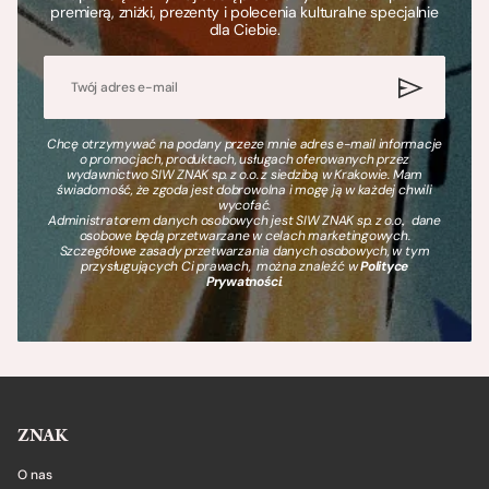
premierą, zniżki, prezenty i polecenia kulturalne specjalnie
dla Ciebie.
Chcę otrzymywać na podany przeze mnie adres e-mail informacje
o promocjach, produktach, usługach oferowanych przez
wydawnictwo SIW ZNAK sp. z o.o. z siedzibą w Krakowie. Mam
świadomość, że zgoda jest dobrowolna i mogę ją w każdej chwili
wycofać.
Administratorem danych osobowych jest SIW ZNAK sp. z o.o., dane
osobowe będą przetwarzane w celach marketingowych.
Szczegółowe zasady przetwarzania danych osobowych, w tym
przysługujących Ci prawach, można znaleźć w
Polityce
Prywatności
.
ZNAK
O nas