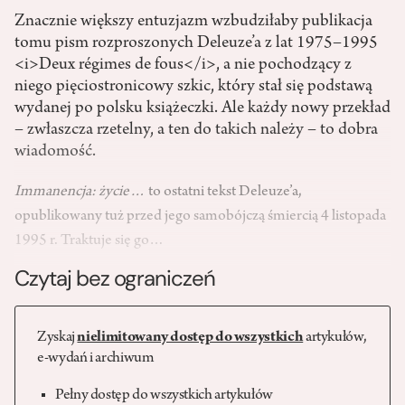
Znacznie większy entuzjazm wzbudziłaby publikacja
tomu pism rozproszonych Deleuze’a z lat 1975–1995
<i>Deux régimes de fous</i>, a nie pochodzący z
niego pięciostronicowy szkic, który stał się podstawą
wydanej po polsku książeczki. Ale każdy nowy przekład
– zwłaszcza rzetelny, a ten do takich należy – to dobra
wiadomość.
Immanencja: życie…
to ostatni tekst Deleu­ze’a,
opublikowany tuż przed jego samobójczą śmiercią 4 listopada
1995 r. Traktuje się go…
Czytaj bez ograniczeń
Zyskaj
nielimitowany dostęp do wszystkich
artykułów,
e-wydań i archiwum
Pełny dostęp do wszystkich artykułów