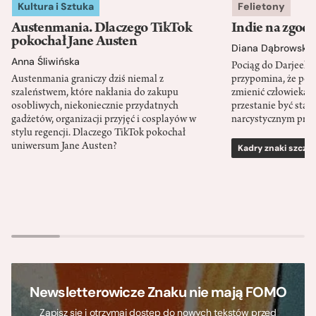
Kultura i Sztuka
Felietony
Austenmania. Dlaczego TikTok
Indie na zgod
pokochał Jane Austen
Diana Dąbrowska
Anna Śliwińska
Pociąg do Darjeeli
Austenmania graniczy dziś niemal z
przypomina, że po
szaleństwem, które nakłania do zakupu
zmienić człowieka d
osobliwych, niekoniecznie przydatnych
przestanie być sta
gadżetów, organizacji przyjęć i cosplayów w
narcystycznym pro
stylu regencji. Dlaczego TikTok pokochał
uniwersum Jane Austen?
Kadry znaki szcze
Newsletterowicze Znaku nie mają FOMO
Zapisz się i otrzymaj dostęp do nowych tekstów przed