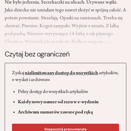
Nie było jedzenia. Szczekaczki na ulicach. Urywane wątki.
Jako dziecko nie umiałam tego nawet złożyć w spójną całość. A
potem powstanie. Strzelają. Opaski na ramionach. Trzeba się
chować. Piwnice. Kogoś zasypało. Wyjście z miasta. Z lalką
pod pachą. Niemiec wyrywający 14-latkę z rąk pijanego
Ukraińca. Wywieźli ich na roboty. Bydlęce wagony….
Czytaj bez ograniczeń
Zyskaj
nielimitowany dostęp do wszystkich
artykułów,
e-wydań i archiwum
Pełny dostęp do wszystkich artykułów
Każdy nowy numer od razu w e-wydaniu
Archiwum numerów zawsze pod ręką
Rozpocznij prenumeratę