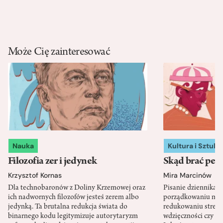
Może Cię zainteresować
Nauka
Kultura i Sztuka
Filozofia zer i jedynek
Skąd brać pewn
Krzysztof Kornas
Mira Marcinów
Dla technobaronów z Doliny Krzemowej oraz
Pisanie dziennika 
ich nadwornych filozofów jesteś zerem albo
porządkowaniu myś
jedynką. Ta brutalna redukcja świata do
redukowaniu stresu,
binarnego kodu legitymizuje autorytaryzm
wdzięczności czy st