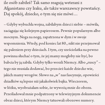
ile osób zabiłeś? Tak samo reagują weterani z
Afganistanu czy Iraku, ale także warszawscy powstańcy.
Daj spokój, dziecko, o tym się nie mówi…
– Gdyby wybuchła wojna, zabiłabym dzieci i siebie – mówiła,
zaciągając się kolejnym papierosem. Pewnie popularnym albo
mocnym. Noga na nogę, zapatrzona w dym i w swoje
wspomnienia. Wtedy, pod koniec lat 80., nikt nie przejmował
się paleniem przy dzieciach. I tym, czy sześciolatka na pewno
powinna słuchać o tym, że jej mamy mogłoby nie być, bo
babcia by ją zabiła. Gdyby tylko weszli Niemcy. Albo „ruscy” –
tego nie musiała dodawać, bo przecież każde dziecko wie,
jakich mamy wrogów. Słowo na „w” nas fascynuje, opowieści
dziadków są lepsze niż jakakolwiek bajka. Wieczorem,
w łóżku, wyobrażałam sobie, że wywożą mnie do obozu.
Prześladował mnie podpatrzony w telewizyjnym dokumencie
obraz dzieci, którym Niemcy tatuowali obozowe numery.