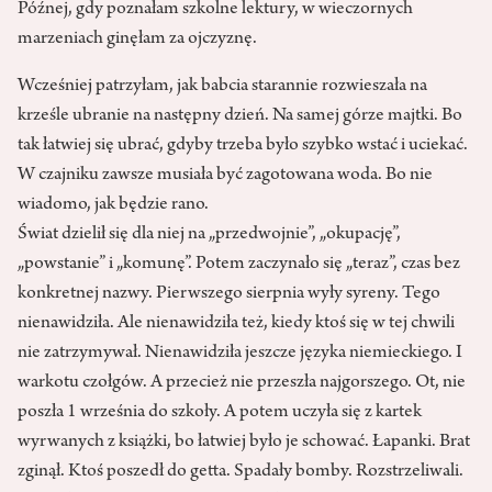
Późnej, gdy poznałam szkolne lektury, w wieczornych
marzeniach ginęłam za ojczyznę.
Wcześniej patrzyłam, jak babcia starannie rozwieszała na
krześle ubranie na następny dzień. Na samej górze majtki. Bo
tak łatwiej się ubrać, gdyby trzeba było szybko wstać i uciekać.
W czajniku zawsze musiała być zagotowana woda. Bo nie
wiadomo, jak będzie rano.
Świat dzielił się dla niej na „przedwojnie”, „okupację”,
„powstanie” i „komunę”. Potem zaczynało się „teraz”, czas bez
konkretnej nazwy. Pierwszego sierpnia wyły syreny. Tego
nienawidziła. Ale nienawidziła też, kiedy ktoś się w tej chwili
nie zatrzymywał. Nienawidziła jeszcze języka niemieckiego. I
warkotu czołgów. A przecież nie przeszła najgorszego. Ot, nie
poszła 1 września do szkoły. A potem uczyła się z kartek
wyrwanych z książki, bo łatwiej było je schować. Łapanki. Brat
zginął. Ktoś poszedł do getta. Spadały bomby. Rozstrzeliwali.