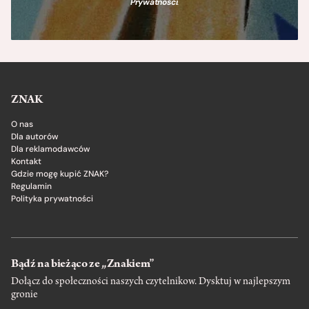
Prywatności
.
ZNAK
O nas
Dla autorów
Dla reklamodawców
Kontakt
Gdzie mogę kupić ZNAK?
Regulamin
Polityka prywatności
Bądź na bieżąco ze „Znakiem”
Dołącz do społeczności naszych czytelnikow. Dysktuj w najlepszym
gronie