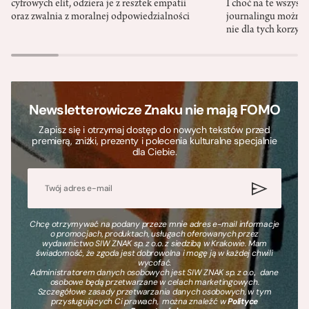
cyfrowych elit, odziera je z resztek empatii
I choć na te wszys
oraz zwalnia z moralnej odpowiedzialności
journalingu można 
nie dla tych korzyśc
Newsletterowicze Znaku nie mają FOMO
Zapisz się i otrzymaj dostęp do nowych tekstów przed
premierą, zniżki, prezenty i polecenia kulturalne specjalnie
dla Ciebie.
Chcę otrzymywać na podany przeze mnie adres e-mail informacje
o promocjach, produktach, usługach oferowanych przez
wydawnictwo SIW ZNAK sp. z o.o. z siedzibą w Krakowie. Mam
świadomość, że zgoda jest dobrowolna i mogę ją w każdej chwili
wycofać.
Administratorem danych osobowych jest SIW ZNAK sp. z o.o., dane
osobowe będą przetwarzane w celach marketingowych.
Szczegółowe zasady przetwarzania danych osobowych, w tym
przysługujących Ci prawach, można znaleźć w
Polityce