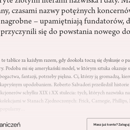
ryte złotymi literami nazwiska i daty. M
any, czasami nazwy potężnych koncernó
ce nagrobne – upamiętniają fundatorów, 
y przyczynili się do powstania nowego d
te tablice za każdym razem, gdy dookoła toczą się dyskusje o 
ry. Podoba mi się amerykański model, w którym sztuka okazuje si
ogactwa, fantazji, potrzeby piękna. Ci, którzy ją gromadzą, kieru
 kapryśnym upodobaniem. Roberto Salvadori prześledził historie
kcjonerów schyłku XIX i XX stulecia: tych, których nazwiska na 
 kolekcjami w Stanach Zjedno­czonych: Frick, Carnegie, Phillips
że popu­larny…
raniczeń
Masz już konto? Zaloguj