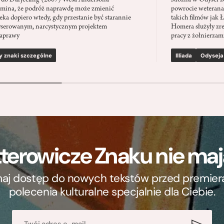
 do Darjeeling (2007) Wesa Andersona
Można w Odysei zo
mina, że podróż naprawdę może zmienić
powrocie weterana
eka dopiero wtedy, gdy przestanie być starannie
takich filmów jak 
serowanym, narcystycznym projektem
Homera służyły zre
aprawy
pracy z żołnierzami
y znaki szczególne
Illiada
Odyseja
terowicze Znaku nie m
ymaj dostęp do nowych tekstów przed premierą, 
polecenia kulturalne specjalnie dla Ciebie.