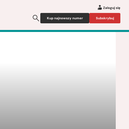
Zaloguj się
Kup najnowszy numer
Subskrybuj