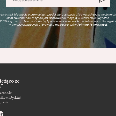
s e-mail informacje o promocjach, produktach, usługach oferowanych przez wydawnictwo
Mam świadomość, że zgoda jest dobrowolna i mogę ją w każdej chwili wycofać.
 ZNAK sp. z o.o., dane osobowe będą przetwarzane w celach marketingowych. Szczegół
w tym przysługujących Ci prawach, można znaleźć w
Polityce Prywatności
.
ieżąco ze
m”
eczności
nikow. Dysktuj
gronie