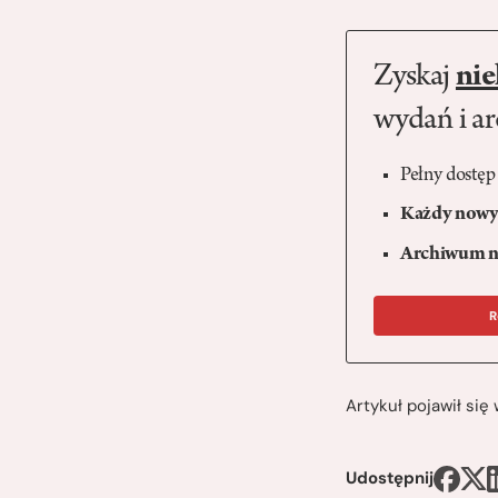
Zyskaj
nie
wydań i a
Pełny dostęp
Każdy nowy 
Archiwum n
R
Artykuł pojawił si
Udostępnij