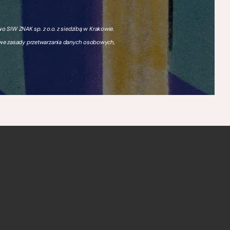
 SIW ZNAK sp. z o.o. z siedzibą w Krakowie.
owe zasady przetwarzania danych osobowych,