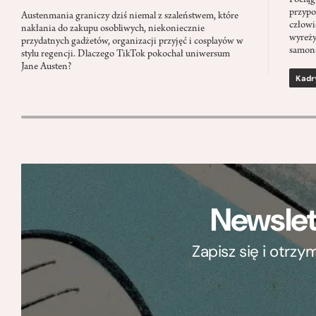
Pociąg
przypo
Austenmania graniczy dziś niemal z szaleństwem, które
człowi
nakłania do zakupu osobliwych, niekoniecznie
wyreży
przydatnych gadżetów, organizacji przyjęć i cosplayów w
samon
stylu regencji. Dlaczego TikTok pokochał uniwersum
Jane Austen?
Kadr
Newslet
Zapisz się i otrz