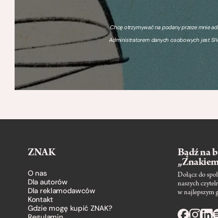
Chcę otrzymywać na podany przeze mnie adre
Administratorem danych osobowych jest SIW
ZNAK
Bądź na b
„Znakie
O nas
Dołącz do społ
Dla autorów
naszych czytel
Dla reklamodawców
w najlepszym 
Kontakt
Gdzie mogę kupić ZNAK?
Regulamin