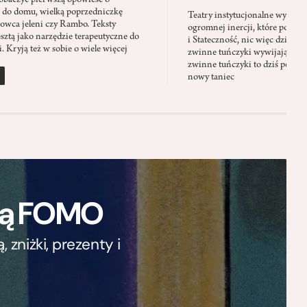
baczyć pierwszą opowieść o
 do domu, wielką poprzedniczkę
Teatry instytucjonalne wyobra
Łowca jeleni czy Rambo. Teksty
ogromnej inercji, które ponad 
sztą jako narzędzie terapeutyczne do
i Stateczność, nic więc dziwne
. Kryją też w sobie o wiele więcej
zwinne tuńczyki wywijają zach
zwinne tuńczyki to dziś perfor
nowy taniec
ają FOMO
zniżki, prezenty i