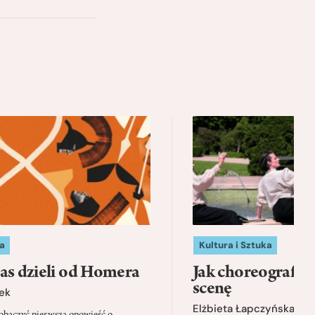
a
Kultura i Sztuka
as dzieli od Homera
Jak choreografia
scenę
ek
Elżbieta Łapczyńska