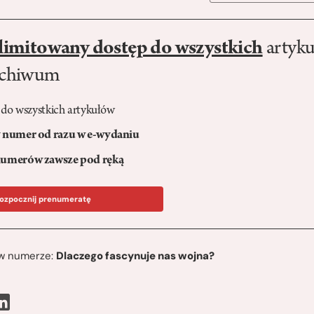
limitowany dostęp do wszystkich
artyku
rchiwum
 do wszystkich artykułów
numer od razu w e-wydaniu
umerów zawsze pod ręką
ozpocznij prenumeratę
ę w numerze:
Dlaczego fascynuje nas wojna?