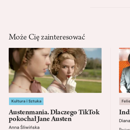
Może Cię zainteresować
Kultura i Sztuka
Feli
Austenmania. Dlaczego TikTok
Ind
pokochał Jane Austen
Dian
Anna Śliwińska