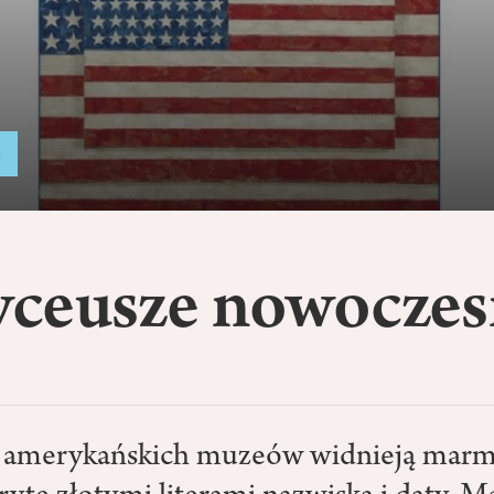
a
ceusze nowoczes
h amerykańskich muzeów widnieją mar