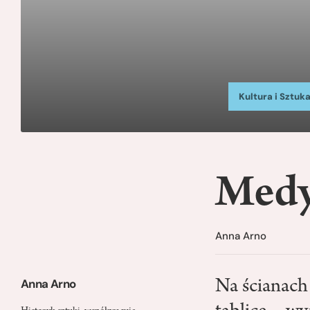
Kultura i Sztuk
Medy
Anna Arno
Anna Arno
Na ścianac