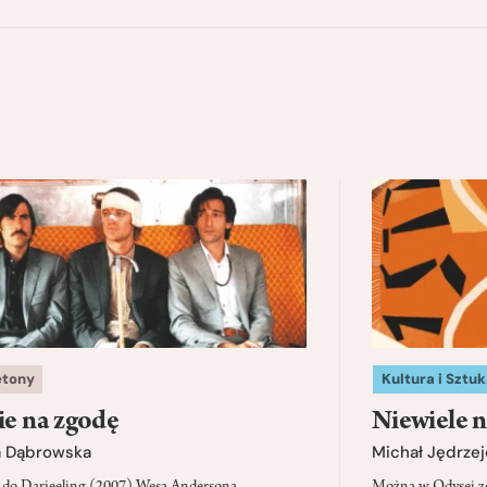
etony
Kultura i Sztuk
ie na zgodę
Niewiele n
a Dąbrowska
Michał Jędrzej