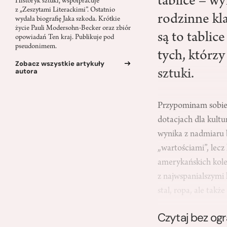
tablice – wy
Historyk sztuki, współpracuje
z „Zeszytami Literackimi”. Ostatnio
rodzinne kl
wydała biografię Jaka szkoda. Krótkie
życie Pauli Modersohn-Becker oraz zbiór
są to tabli
opowiadań Ten kraj. Publikuje pod
pseudonimem.
tych, którz
Zobacz wszystkie artykuły
autora
sztuki.
Przypominam sobie 
dotacjach dla kultu
wynika z nadmiaru b
„wartościami”, lecz
amery­kańskich kole
z najwspanialszymi
stal, ropa, ale tak
Czytaj bez og