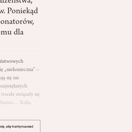
ałżeństwa,
w. Poniekąd
donatorów,
omu dla
państwowych
ę „nieko­nieczna” –
ją się nie
 największych
trwałe związały się
, Barnes… Koks,
 się, aby kontynuuwać