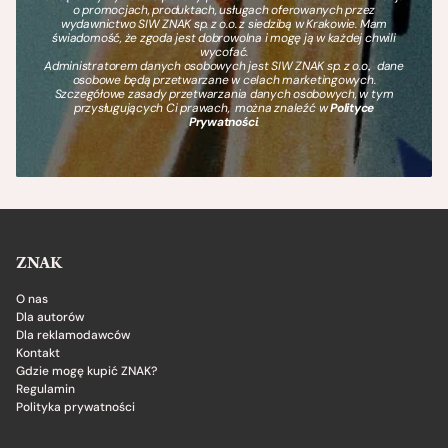
o promocjach, produktach, usługach oferowanych przez
wydawnictwo SIW ZNAK sp. z o.o. z siedzibą w Krakowie. Mam
świadomość, że zgoda jest dobrowolna i mogę ją w każdej chwili
wycofać.
Administratorem danych osobowych jest SIW ZNAK sp. z o.o., dane
osobowe będą przetwarzane w celach marketingowych.
Szczegółowe zasady przetwarzania danych osobowych, w tym
przysługujących Ci prawach, można znaleźć w
Polityce
Prywatności
.
ZNAK
O nas
Dla autorów
Dla reklamodawców
Kontakt
Gdzie mogę kupić ZNAK?
Regulamin
Polityka prywatności