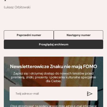
1
Łukasz Orbitowski
Poprzedni numer
Następny numer
Przeglądaj archiwum
Newsletterowicze Znaku nie mają FOMO
Zapisz się i otrzymaj dostęp do nowych tekstów przed
premierą, zniżki, prezenty i polecenia kulturalne specjalnie
dla Ciebie.
Chcę otrzymywać na podany przeze mnie adres e-mail informacje