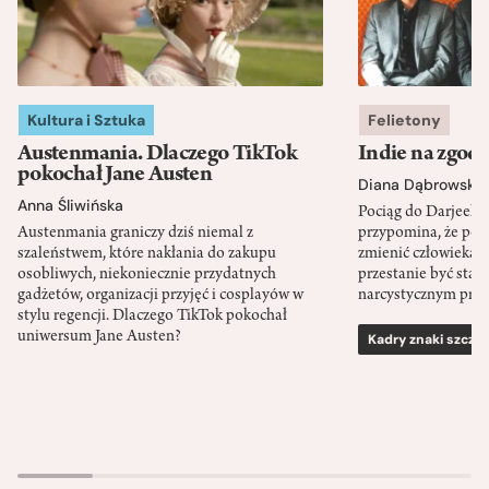
Kultura i Sztuka
Felietony
Austenmania. Dlaczego TikTok
Indie na zgod
pokochał Jane Austen
Diana Dąbrowska
Anna Śliwińska
Pociąg do Darjeeli
Austenmania graniczy dziś niemal z
przypomina, że po
szaleństwem, które nakłania do zakupu
zmienić człowieka d
osobliwych, niekoniecznie przydatnych
przestanie być sta
gadżetów, organizacji przyjęć i cosplayów w
narcystycznym pro
stylu regencji. Dlaczego TikTok pokochał
uniwersum Jane Austen?
Kadry znaki szcze