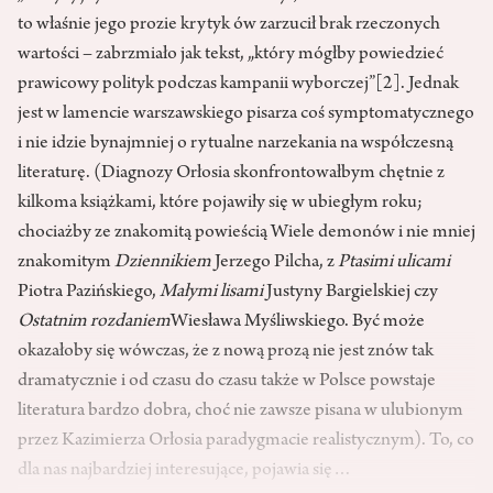
to właśnie jego prozie krytyk ów zarzucił brak rzeczonych
wartości – zabrzmiało jak tekst, „który mógłby powiedzieć
prawicowy polityk podczas kampanii wyborczej”
[2]
. Jednak
jest w lamencie warszawskiego pisarza coś symptomatycznego
i nie idzie bynajmniej o rytualne narzekania na współczesną
literaturę. (Diagnozy Orłosia skonfrontowałbym chętnie z
kilkoma książkami, które pojawiły się w ubiegłym roku;
chociażby ze znakomitą powieścią Wiele demonów i nie mniej
znakomitym
Dziennikiem
Jerzego Pilcha, z
Ptasimi ulicami
Piotra Pazińskiego,
Małymi lisami
Justyny Bargielskiej czy
Ostatnim rozdaniem
Wiesława Myśliwskiego. Być może
okazałoby się wówczas, że z nową prozą nie jest znów tak
dramatycznie i od czasu do czasu także w Polsce powstaje
literatura bardzo dobra, choć nie zawsze pisana w ulubionym
przez Kazimierza Orłosia paradygmacie realistycznym). To, co
dla nas najbardziej interesujące, pojawia się…