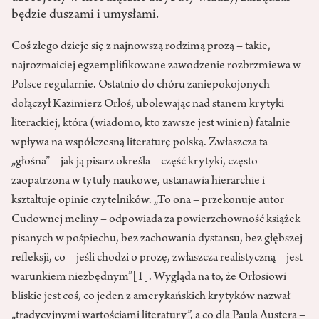
będzie duszami i umysłami.
Coś złego dzieje się z najnowszą rodzimą prozą – takie,
najrozmaiciej egzemplifikowane zawodzenie rozbrzmiewa w
Polsce regularnie. Ostatnio do chóru zaniepokojonych
dołączył Kazimierz Orłoś, ubolewając nad stanem krytyki
literackiej, która (wiadomo, kto zawsze jest winien) fatalnie
wpływa na współczesną literaturę polską. Zwłaszcza ta
„głośna” – jak ją pisarz określa – część krytyki, często
zaopatrzona w tytuły naukowe, ustanawia hierarchie i
kształtuje opinie czytelników. „To ona – przekonuje autor
Cudownej meliny – odpowiada za powierzchowność książek
pisanych w pośpiechu, bez zachowania dystansu, bez głębszej
refleksji, co – jeśli chodzi o prozę, zwłaszcza realistyczną – jest
warunkiem niezbędnym”
[1]
. Wygląda na to, że Orłosiowi
bliskie jest coś, co jeden z amerykańskich krytyków nazwał
„tradycyjnymi wartościami literatury”, a co dla Paula Austera –