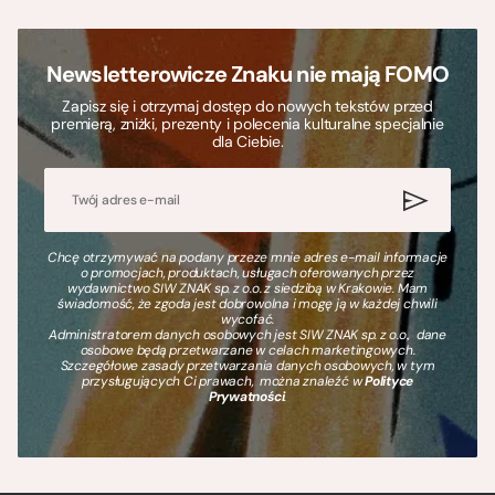
Newsletterowicze Znaku nie mają FOMO
Zapisz się i otrzymaj dostęp do nowych tekstów przed
premierą, zniżki, prezenty i polecenia kulturalne specjalnie
dla Ciebie.
Chcę otrzymywać na podany przeze mnie adres e-mail informacje
o promocjach, produktach, usługach oferowanych przez
wydawnictwo SIW ZNAK sp. z o.o. z siedzibą w Krakowie. Mam
świadomość, że zgoda jest dobrowolna i mogę ją w każdej chwili
wycofać.
Administratorem danych osobowych jest SIW ZNAK sp. z o.o., dane
osobowe będą przetwarzane w celach marketingowych.
Szczegółowe zasady przetwarzania danych osobowych, w tym
przysługujących Ci prawach, można znaleźć w
Polityce
Prywatności
.