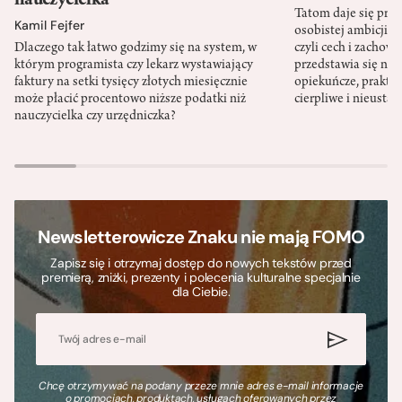
nauczycielka
Tatom daje się pra
Kamil Fejfer
osobistej ambicji, 
Dlaczego tak łatwo godzimy się na system, w
czyli cech i zachow
którym programista czy lekarz wystawiający
przedstawia się nat
faktury na setki tysięcy złotych miesięcznie
opiekuńcze, praktyc
może płacić procentowo niższe podatki niż
cierpliwe i nieusta
nauczycielka czy urzędniczka?
Newsletterowicze Znaku nie mają FOMO
Zapisz się i otrzymaj dostęp do nowych tekstów przed
premierą, zniżki, prezenty i polecenia kulturalne specjalnie
dla Ciebie.
Chcę otrzymywać na podany przeze mnie adres e-mail informacje
o promocjach, produktach, usługach oferowanych przez