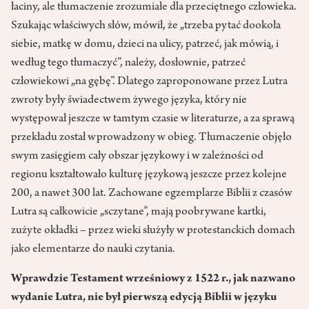
łaciny, ale tłumaczenie zrozumiałe dla przeciętnego człowieka.
Szukając właściwych słów, mówił, że „trzeba pytać dookoła
siebie, matkę w domu, dzieci na ulicy, patrzeć, jak mówią, i
według tego tłumaczyć”, należy, dosłownie, patrzeć
człowiekowi „na gębę”. Dlatego zaproponowane przez Lutra
zwroty były świadectwem żywego języka, który nie
występował jeszcze w tamtym czasie w literaturze, a za sprawą
przekładu został wprowadzony w obieg. Tłumaczenie objęło
swym zasięgiem cały obszar językowy i w zależności od
regionu kształtowało kulturę językową jeszcze przez kolejne
200, a nawet 300 lat. Zachowane egzemplarze Biblii z czasów
Lutra są całkowicie „sczytane”, mają poobrywane kartki,
zużyte okładki – przez wieki służyły w protestanckich domach
jako elementarze do nauki czytania.
Wprawdzie Testament wrześniowy z 1522 r., jak nazwano
wydanie Lutra, nie był pierwszą edycją Biblii w języku