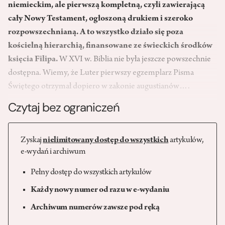
niemieckim, ale pierwszą kompletną, czyli zawierającą
cały Nowy Testament, ogłoszoną drukiem i szeroko
rozpowszechnianą. A to wszystko działo się poza
kościelną hierarchią, finansowane ze świeckich środków
księcia Filipa.
W XVI w. Biblia nie była jeszcze powszechnie
dostępna. Wiemy, że Luter pierwszy egzemplarz Pisma
Świętego otrzymał dopiero w zakonie augustianów….
Czytaj bez ograniczeń
Zyskaj
nielimitowany dostęp do wszystkich
artykułów,
e-wydań i archiwum
Pełny dostęp do wszystkich artykułów
Każdy nowy numer od razu w e-wydaniu
Archiwum numerów zawsze pod ręką