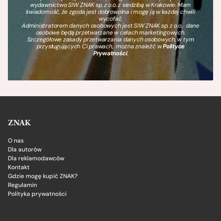
wydawnictwo SIW ZNAK sp. z o.o. z siedzibą w Krakowie. Mam
świadomość, że zgoda jest dobrowolna i mogę ją w każdej chwili
wycofać.
Administratorem danych osobowych jest SIW ZNAK sp. z o.o., dane
osobowe będą przetwarzane w celach marketingowych.
Szczegółowe zasady przetwarzania danych osobowych, w tym
przysługujących Ci prawach, można znaleźć w
Polityce
Prywatności
.
ZNAK
O nas
Dla autorów
Dla reklamodawców
Kontakt
Gdzie mogę kupić ZNAK?
Regulamin
Polityka prywatności