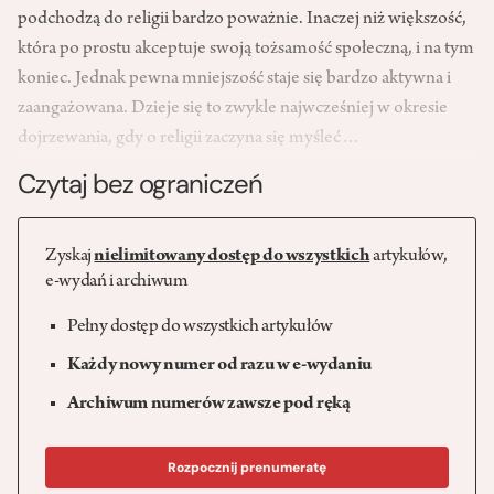
podchodzą do religii bardzo poważnie. Inaczej niż większość,
która po prostu akceptuje swoją tożsamość społeczną, i na tym
koniec. Jednak pewna mniejszość staje się bardzo aktywna i
zaangażowana. Dzieje się to zwykle najwcześniej w okresie
dojrzewania, gdy o religii zaczyna się myśleć…
Czytaj bez ograniczeń
Zyskaj
nielimitowany dostęp do wszystkich
artykułów,
e-wydań i archiwum
Pełny dostęp do wszystkich artykułów
Każdy nowy numer od razu w e-wydaniu
Archiwum numerów zawsze pod ręką
Rozpocznij prenumeratę