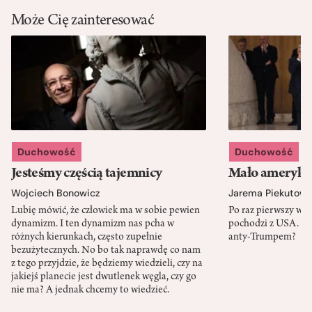
Może Cię zainteresować
Duchowość
Duchowość
Jesteśmy częścią tajemnicy
Mało amerykań
Wojciech Bonowicz
Jarema Piekutows
Lubię mówić, że człowiek ma w sobie pewien
Po raz pierwszy w h
dynamizm. I ten dynamizm nas pcha w
pochodzi z USA. Cz
różnych kierunkach, często zupełnie
anty-Trumpem?
bezużytecznych. No bo tak naprawdę co nam
z tego przyjdzie, że będziemy wiedzieli, czy na
jakiejś planecie jest dwutlenek węgla, czy go
nie ma? A jednak chcemy to wiedzieć.