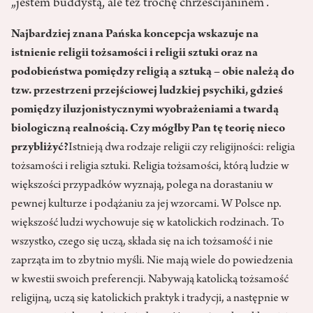
„jestem buddystą, ale też trochę chrześcijaninem”.
Najbardziej znana Pańska koncepcja wskazuje na
istnienie religii tożsamości i religii sztuki oraz na
podobieństwa pomiędzy religią a sztuką – obie należą do
tzw. przestrzeni przejściowej ludzkiej psychiki, gdzieś
pomiędzy iluzjonistycznymi wyobrażeniami a twardą
biologiczną realnością. Czy mógłby Pan tę teorię nieco
przybliżyć?
Istnieją dwa rodzaje religii czy religijności: religia
tożsamości i religia sztuki. Religia tożsamości, którą ludzie w
większości przypadków wyznają, polega na dorastaniu w
pewnej kulturze i podążaniu za jej wzorcami. W Polsce np.
większość ludzi wychowuje się w katolickich rodzinach. To
wszystko, czego się uczą, składa się na ich tożsamość i nie
zaprząta im to zbytnio myśli. Nie mają wiele do powiedzenia
w kwestii swoich preferencji. Nabywają katolicką tożsamość
religijną, uczą się katolickich praktyk i tradycji, a następnie w