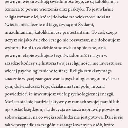
pewnym wieku zyskują świadomość tego, że są katolikami, i
oznacza to pewne wierzenia oraz praktyki. To jest właśnie
religia tożsamości, której doświadcza większość ludzi na
świecie, niezależnie od tego, czy są oni Żydami,
muzułmanami, katolikami czy protestantami. To coś, czego
uczysz się jako dziecko i czego nie rozważasz, nie dokonujesz
wyboru. Robi to za ciebie środowisko społeczne, a na
pewnym etapie zyskujesz tego świadomość i na tym w
zasadzie kończy się historia twojej religijności, nie inwestujesz
więcej psychologicznie w tę sferę. Religia sztuki wymaga
znacznie więcej zaangażowania psychologicznego: myślisz o
tym, doświadczasz tego, działasz na tym polu, można
powiedzieć, że inwestujesz wiele psychologicznej energii.
Możesz stać się bardziej aktywny w ramach swojej parafii lub
np. zostać księdzem, i ta decyzja oznacza naprawdę poważne
zobowiązanie, na co większość ludzi nie jest gotowa. Dzieje się
tak w przypadku szczególnie zaangażowanych osób, które