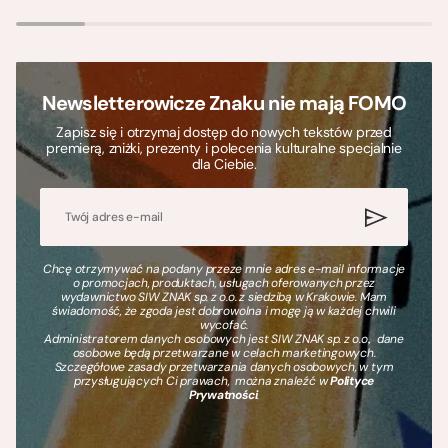
Newsletterowicze Znaku nie mają FOMO
Zapisz się i otrzymaj dostęp do nowych tekstów przed
premierą, zniżki, prezenty i polecenia kulturalne specjalnie
dla Ciebie.
Chcę otrzymywać na podany przeze mnie adres e-mail informacje
o promocjach, produktach, usługach oferowanych przez
wydawnictwo SIW ZNAK sp. z o.o. z siedzibą w Krakowie. Mam
świadomość, że zgoda jest dobrowolna i mogę ją w każdej chwili
wycofać.
Administratorem danych osobowych jest SIW ZNAK sp. z o.o., dane
osobowe będą przetwarzane w celach marketingowych.
Szczegółowe zasady przetwarzania danych osobowych, w tym
przysługujących Ci prawach, można znaleźć w
Polityce
Prywatności
.