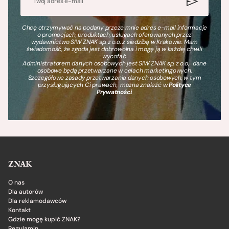
Chcę otrzymywać na podany przeze mnie adres e-mail informacje
o promocjach, produktach, usługach oferowanych przez
wydawnictwo SIW ZNAK sp. z o.o. z siedzibą w Krakowie. Mam
świadomość, że zgoda jest dobrowolna i mogę ją w każdej chwili
wycofać.
Administratorem danych osobowych jest SIW ZNAK sp. z o.o., dane
osobowe będą przetwarzane w celach marketingowych.
Szczegółowe zasady przetwarzania danych osobowych, w tym
przysługujących Ci prawach, można znaleźć w
Polityce
Prywatności
.
ZNAK
O nas
Dla autorów
Dla reklamodawców
Kontakt
Gdzie mogę kupić ZNAK?
Regulamin