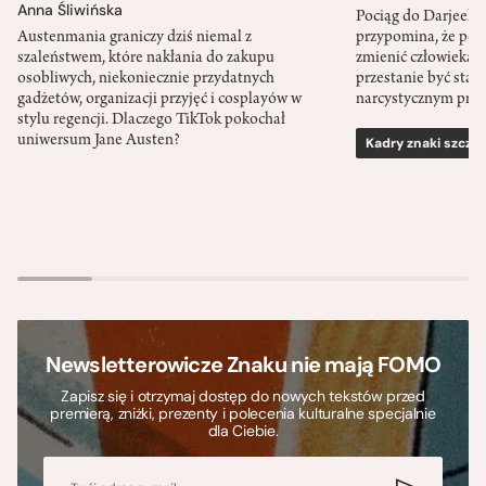
Anna Śliwińska
Pociąg do Darjeeli
Austenmania graniczy dziś niemal z
przypomina, że po
szaleństwem, które nakłania do zakupu
zmienić człowieka d
osobliwych, niekoniecznie przydatnych
przestanie być sta
gadżetów, organizacji przyjęć i cosplayów w
narcystycznym pro
stylu regencji. Dlaczego TikTok pokochał
uniwersum Jane Austen?
Kadry znaki szcze
Newsletterowicze Znaku nie mają FOMO
Zapisz się i otrzymaj dostęp do nowych tekstów przed
premierą, zniżki, prezenty i polecenia kulturalne specjalnie
dla Ciebie.