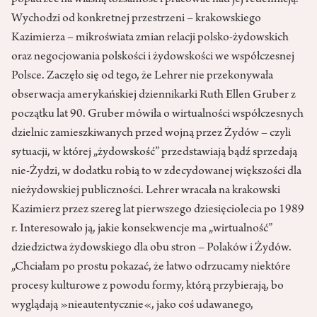
popatrzeć na własną tożsamość i pracować nad jej redefinicją.
Wychodzi od konkretnej przestrzeni – krakowskiego
Kazimierza – mikroświata zmian relacji polsko-żydowskich
oraz negocjowania polskości i żydowskości we współczesnej
Polsce. Zaczęło się od tego, że Lehrer nie przekonywała
obserwacja amerykańskiej dziennikarki Ruth Ellen Gruber z
początku lat 90. Gruber mówiła o wirtualności współczesnych
dzielnic zamieszkiwanych przed wojną przez Żydów – czyli
sytuacji, w której „żydowskość” przedstawiają bądź sprzedają
nie-Żydzi, w dodatku robią to w zdecydowanej większości dla
nieżydowskiej publiczności. Lehrer wracała na krakowski
Kazimierz przez szereg lat pierwszego dziesięciolecia po 1989
r. Interesowało ją, jakie konsekwencje ma „wirtualność”
dziedzictwa żydowskiego dla obu stron – Polaków i Żydów.
„Chciałam po prostu pokazać, że łatwo odrzucamy niektóre
procesy kulturowe z powodu formy, którą przybierają, bo
wyglądają »nieautentycznie«, jako coś udawanego,