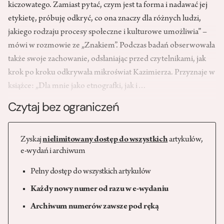
kiczowatego. Zamiast pytać, czym jest ta forma i nadawać jej
etykietę, próbuję odkryć, co ona znaczy dla różnych ludzi,
jakiego rodzaju procesy społeczne i kulturowe umożliwia” –
mówi w rozmowie ze „Znakiem”. Podczas badań obserwowała
także swoje zachowanie, odsłaniając przed czytelnikami, jak
krok po kroku odkrywała mikroświat Kazimierza. Przyznaje w
książce: „Dla mnie jako etnografki, jak i…
Czytaj bez ograniczeń
Zyskaj
nielimitowany dostęp do wszystkich
artykułów,
e-wydań i archiwum
Pełny dostęp do wszystkich artykułów
Każdy nowy numer od razu w e-wydaniu
Archiwum numerów zawsze pod ręką