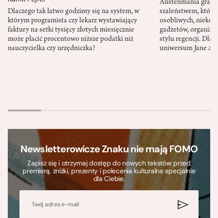
Austenmania granic
Dlaczego tak łatwo godzimy się na system, w
szaleństwem, które
którym programista czy lekarz wystawiający
osobliwych, niekon
faktury na setki tysięcy złotych miesięcznie
gadżetów, organizac
może płacić procentowo niższe podatki niż
stylu regencji. Dla
nauczycielka czy urzędniczka?
uniwersum Jane Au
Newsletterowicze Znaku nie mają FOMO
Zapisz się i otrzymaj dostęp do nowych tekstów przed
premierą, zniżki, prezenty i polecenia kulturalne specjalnie
dla Ciebie.