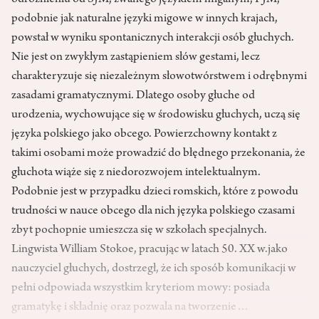
odróżnieniu od SJM, zwanego językiem miganym, PJM,
podobnie jak naturalne języki migowe w innych krajach,
powstał w wyniku spontanicznych interakcji osób głuchych.
Nie jest on zwykłym zastąpieniem słów gestami, lecz
charakteryzuje się niezależnym słowotwórstwem i odrębnymi
zasadami gramatycznymi. Dlatego osoby głuche od
urodzenia, wychowujące się w środowisku głuchych, uczą się
języka polskiego jako obcego. Powierzchowny kontakt z
takimi osobami może prowadzić do błędnego przekonania, że
głuchota wiąże się z niedorozwojem intelektualnym.
Podobnie jest w przypadku dzieci romskich, które z powodu
trudności w nauce obcego dla nich języka polskiego czasami
zbyt pochopnie umieszcza się w szkołach specjalnych.
Lingwista William Stokoe, pracując w latach 50. XX w.jako
nauczyciel głuchych, dostrzegł, że ich sposób komunikacji w
pełni odpowiada wszystkim kryteriom mowy: posiada
gramatykę i składnię oraz pozwala na tworzenie…