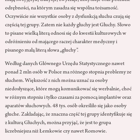
mają swój język, tradycje, zwyczaje, instytucje oraz poczucie
odrębności, na którym zasadza się wspólna tożsamość.
Oczywiście nie wszystkie osoby z dysfunkcją słuchu czują się
częścią tej grupy. Zatem nie każdy głuchy jest Głuchy. Słowo
to pisane wielką literą odnosi się do kwestii kulturowych w
odróżnieniu od mającego raczej charakter medyczny i
pisanego małą literą słowa „głuchy”.
Według danych Głównego Urzędu Statystycznego nawet
ponad 2 mln osób w Polsce ma różnego stopnia problemy ze
słuchem. Większość z nich można uznać za osoby
niedosłyszące, które mogą komunikować się werbalnie, choć
w różnym stopniu i tylko czasami za pomocą implantów oraz
aparatów słuchowych. 48 tys. osób określiło się jako osoby
głuche. Zakładając, że znaczna część tej grupy identyfikuje się
z kulturą Głuchych, można przyjąć, że jest to grupa
liczebniejsza niż Łemkowie czy nawet Romowie.