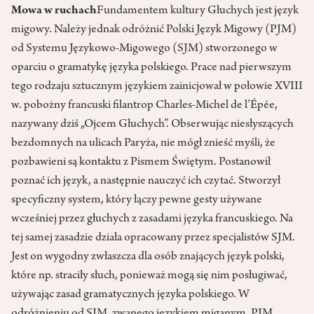
Mowa w ruchach
Fundamentem kultury Głuchych jest język
migowy. Należy jednak odróżnić Polski Język Migowy (PJM)
od Systemu Językowo-Migowego (SJM) stworzonego w
oparciu o gramatykę języka polskiego. Prace nad pierwszym
tego rodzaju sztucznym językiem zainicjował w połowie XVIII
w. pobożny francuski filantrop Charles-Michel de l’Épée,
nazywany dziś „Ojcem Głuchych”. Obserwując niesłyszących
bezdomnych na ulicach Paryża, nie mógł znieść myśli, że
pozbawieni są kontaktu z Pismem Świętym. Postanowił
poznać ich język, a następnie nauczyć ich czytać. Stworzył
specyficzny system, który łączy pewne gesty używane
wcześniej przez głuchych z zasadami języka francuskiego. Na
tej samej zasadzie działa opracowany przez specjalistów SJM.
Jest on wygodny zwłaszcza dla osób znających język polski,
które np. straciły słuch, ponieważ mogą się nim posługiwać,
używając zasad gramatycznych języka polskiego. W