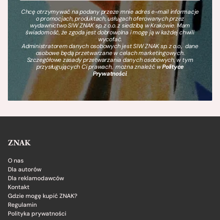
Chcę otrzymywać na podany przeze mnie adres e-mail informacje
o promocjach, produktach, usługach oferowanych przez
wydawnictwo SIW ZNAK sp. z o.o. z siedzibą w Krakowie. Mam
świadomość, że zgoda jest dobrowolna i mogę ją w każdej chwili
wycofać.
Administratorem danych osobowych jest SIW ZNAK sp. z o.o., dane
osobowe będą przetwarzane w celach marketingowych.
Szczegółowe zasady przetwarzania danych osobowych, w tym
przysługujących Ci prawach, można znaleźć w
Polityce
Prywatności
.
ZNAK
O nas
Dla autorów
Dla reklamodawców
Kontakt
Gdzie mogę kupić ZNAK?
Regulamin
Polityka prywatności