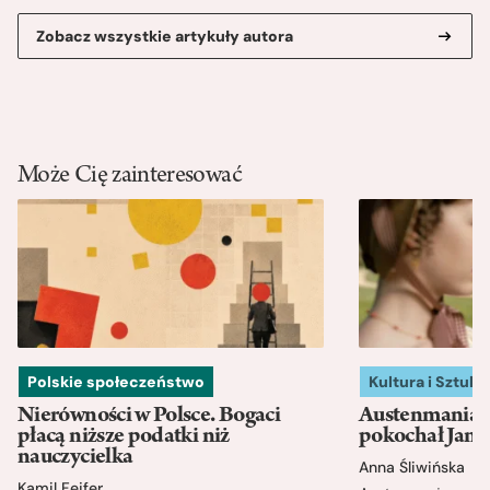
Zobacz wszystkie artykuły autora
Może Cię zainteresować
Polskie społeczeństwo
Kultura i Sztuka
Nierówności w Polsce. Bogaci
Austenmania. 
płacą niższe podatki niż
pokochał Jane
nauczycielka
Anna Śliwińska
Kamil Fejfer