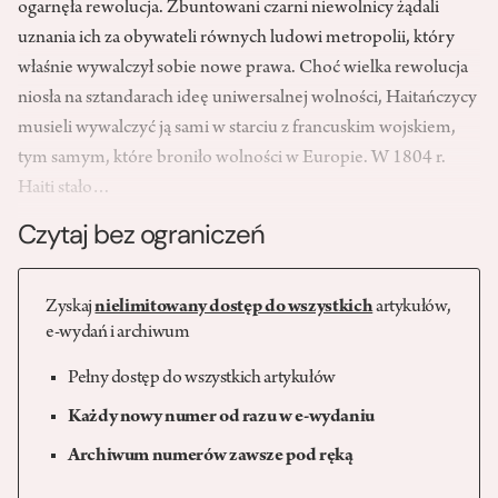
ogarnęła rewolucja. Zbuntowani czarni niewolnicy żądali
uznania ich za obywateli równych ludowi metropolii, który
właśnie wywalczył sobie nowe prawa. Choć wielka rewolucja
niosła na sztandarach ideę uniwersalnej wolności, Haitańczycy
musieli wywalczyć ją sami w starciu z francuskim wojskiem,
tym samym, które broniło wolności w Europie. W 1804 r.
Haiti stało…
Czytaj bez ograniczeń
Zyskaj
nielimitowany dostęp do wszystkich
artykułów,
e-wydań i archiwum
Pełny dostęp do wszystkich artykułów
Każdy nowy numer od razu w e-wydaniu
Archiwum numerów zawsze pod ręką