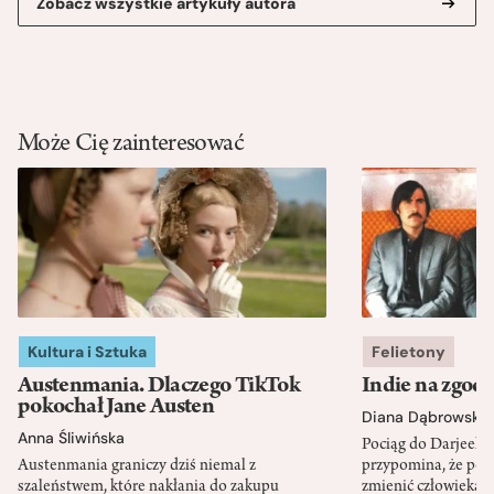
Zobacz wszystkie artykuły autora
Może Cię zainteresować
Kultura i Sztuka
Felietony
Austenmania. Dlaczego TikTok
Indie na zgod
pokochał Jane Austen
Diana Dąbrowska
Anna Śliwińska
Pociąg do Darjeeli
Austenmania graniczy dziś niemal z
przypomina, że po
szaleństwem, które nakłania do zakupu
zmienić człowieka d