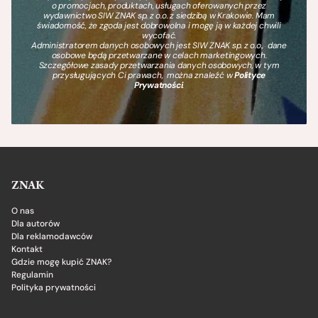
o promocjach, produktach, usługach oferowanych przez
wydawnictwo SIW ZNAK sp. z o.o. z siedzibą w Krakowie. Mam
świadomość, że zgoda jest dobrowolna i mogę ją w każdej chwili
wycofać.
Administratorem danych osobowych jest SIW ZNAK sp. z o.o., dane
osobowe będą przetwarzane w celach marketingowych.
Szczegółowe zasady przetwarzania danych osobowych, w tym
przysługujących Ci prawach, można znaleźć w
Polityce
Prywatności
.
ZNAK
O nas
Dla autorów
Dla reklamodawców
Kontakt
Gdzie mogę kupić ZNAK?
Regulamin
Polityka prywatności