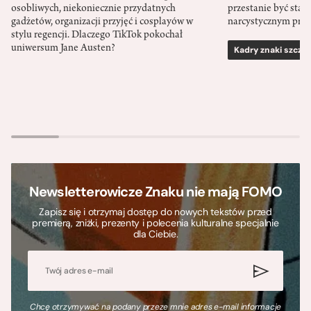
osobliwych, niekoniecznie przydatnych
przestanie być sta
gadżetów, organizacji przyjęć i cosplayów w
narcystycznym pro
stylu regencji. Dlaczego TikTok pokochał
uniwersum Jane Austen?
Kadry znaki szcze
Newsletterowicze Znaku nie mają FOMO
Zapisz się i otrzymaj dostęp do nowych tekstów przed
premierą, zniżki, prezenty i polecenia kulturalne specjalnie
dla Ciebie.
Chcę otrzymywać na podany przeze mnie adres e-mail informacje