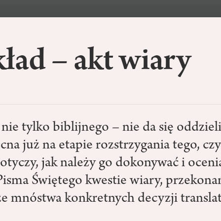
ład – akt wiary
nie tylko biblijnego – nie da się oddziel
cna już na etapie rozstrzygania tego, c
dotyczy, jak należy go dokonywać i ocen
isma Świętego kwestie wiary, przekonań
że mnóstwa konkretnych decyzji translat