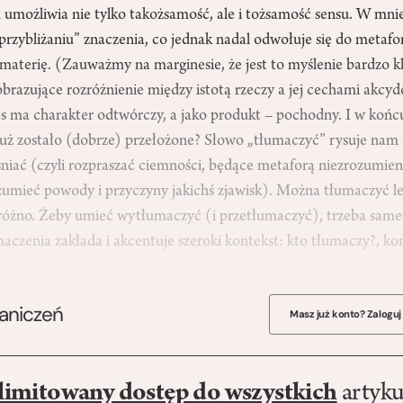
umożliwia nie tylko takożsamość, ale i tożsamość sensu. W mniej
przybliżaniu” znaczenia, co jednak nadal odwołuje się do metafo
k materię. (Zauważmy na marginesie, że jest to myślenie bardzo k
obrazujące rozróżnienie między istotą rzeczy a jej cechami akcy
es ma charakter odtwórczy, a jako produkt – pochodny. I w koń
już zostało (dobrze) przełożone? Słowo „tłumaczyć” rysuje nam 
niać (czyli rozpraszać ciemności, będące metaforą niezrozumien
umieć powody i przyczyny jakichś zjawisk). Można tłumaczyć lep
próżno. Żeby umieć wytłumaczyć (i przetłumaczyć), trzeba sam
aczenia zakłada i akcentuje szeroki kontekst: kto tłumaczy?, ko
raniczeń
Masz już konto? Zaloguj
limitowany dostęp do wszystkich
artyku