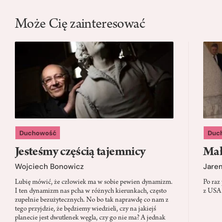
Może Cię zainteresować
Duchowość
Duc
Jesteśmy częścią tajemnicy
Mał
Wojciech Bonowicz
Jare
Lubię mówić, że człowiek ma w sobie pewien dynamizm.
Po raz
I ten dynamizm nas pcha w różnych kierunkach, często
z USA.
zupełnie bezużytecznych. No bo tak naprawdę co nam z
tego przyjdzie, że będziemy wiedzieli, czy na jakiejś
planecie jest dwutlenek węgla, czy go nie ma? A jednak