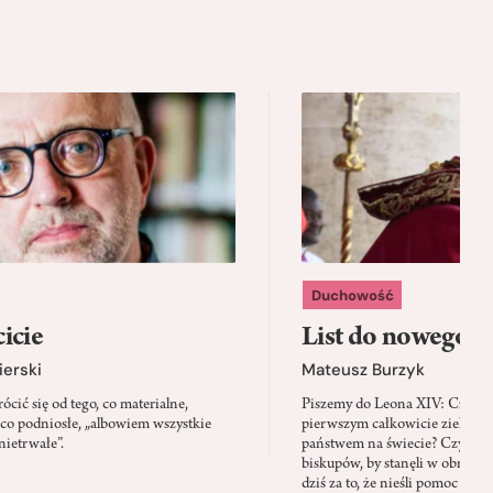
Duchowość
icie
List do nowego p
ierski
Mateusz Burzyk
cić się od tego, co materialne,
Piszemy do Leona XIV: Czy Wa
 co podniosłe, „albowiem wszystkie
pierwszym całkowicie zielony
nietrwałe”.
państwem na świecie? Czy prze
biskupów, by stanęli w obroni
dziś za to, że nieśli pomoc mi