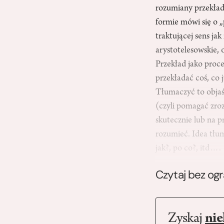
rozumiany przekład 
formie mówi się o „
traktującej sens ja
arystotelesowskie, 
Przekład jako proc
przekładać coś, co 
Tłumaczyć to objaś
(czyli pomagać zroz
skutecznie lub na 
rozumieć. Idea tłum
jak?, po co?, itd….
Czytaj bez og
Zyskaj
nie