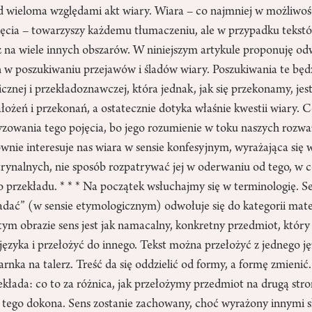
 wieloma względami akt wiary. Wiara – co najmniej w możliwoś
ęcia – towarzyszy każdemu tłumaczeniu, ale w przypadku tekst
ż na wiele innych obszarów. W niniejszym artykule proponuję od
ch w poszukiwaniu przejawów i śladów wiary. Poszukiwania te bę
icznej i przekładoznawczej, która jednak, jak się przekonamy, jes
założeń i przekonań, a ostatecznie dotyka właśnie kwestii wiary. 
zowania tego pojęcia, bo jego rozumienie w toku naszych rozwa
nie interesuje nas wiara w sensie konfesyjnym, wyrażająca się
rynalnych, nie sposób rozpatrywać jej w oderwaniu od tego, w 
 przekładu. * * * Na początek wsłuchajmy się w terminologię. 
adać” (w sensie etymologicznym) odwołuje się do kategorii mate
tym obrazie sens jest jak namacalny, konkretny przedmiot, któr
ęzyka i przełożyć do innego. Tekst można przełożyć z jednego ję
rnka na talerz. Treść da się oddzielić od formy, a formę zmienić. 
zekłada: co to za różnica, jak przełożymy przedmiot na drugą str
o tego dokona. Sens zostanie zachowany, choć wyrażony innymi 