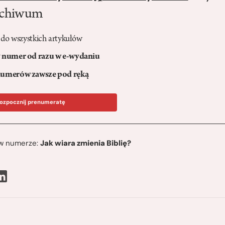
rchiwum
 do wszystkich artykułów
numer od razu w e-wydaniu
umerów zawsze pod ręką
ozpocznij prenumeratę
ę w numerze:
Jak wiara zmienia Biblię?