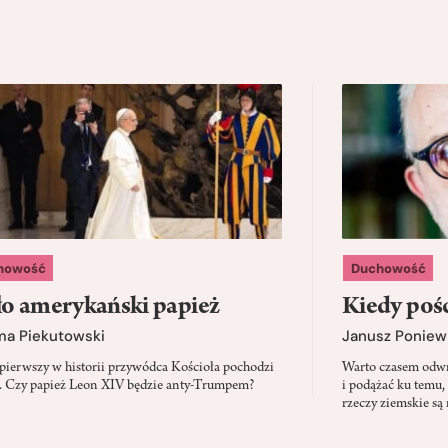
howość
Duchowość
o amerykański papież
Kiedy pośc
ma Piekutowski
Janusz Poniew
 pierwszy w historii przywódca Kościoła pochodzi
Warto czasem odwró
 Czy papież Leon XIV będzie anty-Trumpem?
i podążać ku temu,
rzeczy ziemskie są 