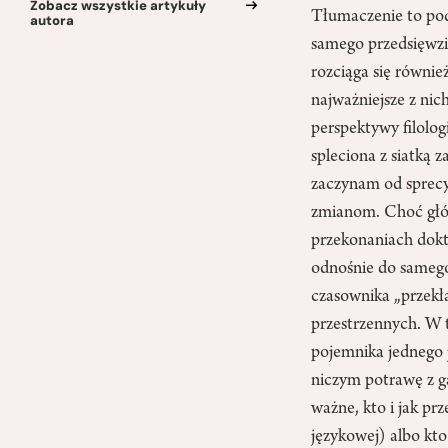
Zobacz wszystkie artykuły
Tłumaczenie to pod
autora
samego przedsięwzi
rozciąga się równie
najważniejsze z ni
perspektywy filolog
spleciona z siatką 
zaczynam od sprecy
zmianom. Choć głów
przekonaniach dokt
odnośnie do samego
czasownika „przekł
przestrzennych. W 
pojemnika jednego j
niczym potrawę z ga
ważne, kto i jak pr
językowej) albo kt