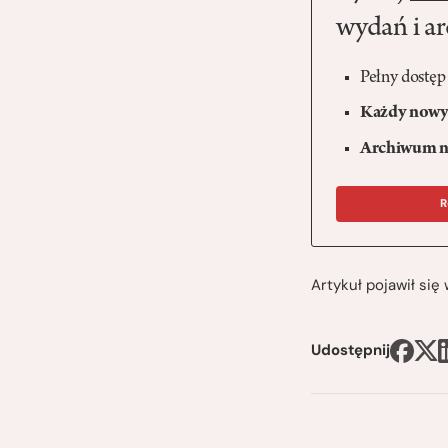
wydań i a
Pełny dostęp
Każdy nowy 
Archiwum n
R
Artykuł pojawił si
Udostępnij