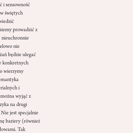
ć i sensowność
ów świętych
wiedzić
dziemy prowadzić z
t nieuchronnie
Celowo nie
żań będzie ulegać
 w konkretnych
co wierzymy
Semantyka
rialnych i
y można wyjąć z
zyka na drugi
Nie jest specjalnie
onę bariery (również
słowami. Tak