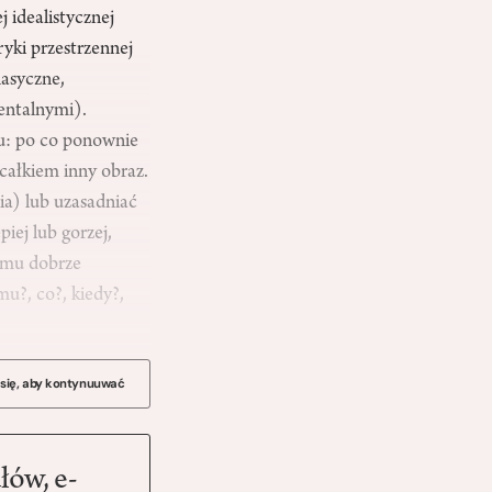
 idealistycznej
ryki przestrzennej
lasyczne,
dentalnymi).
cu: po co ponownie
całkiem inny obraz.
ia) lub uzasadniać
iej lub gorzej,
emu dobrze
mu?, co?, kiedy?,
 się, aby kontynuuwać
łów, e-