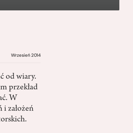
Wrzesień 2014
ić od wiary.
zym przekład
iać. W
 i założeń
orskich.