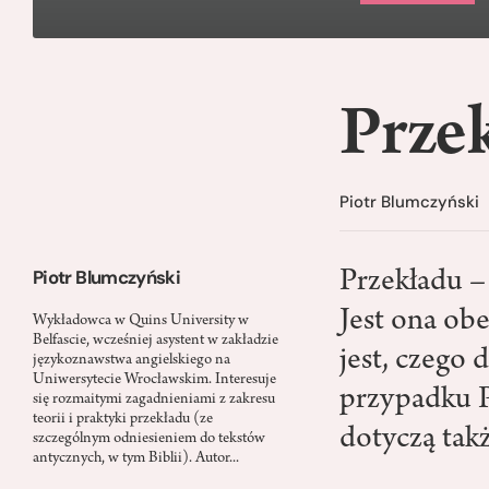
Przek
Piotr Blumczyński
Piotr Blumczyński
Przekładu – 
Jest ona obe
Wykładowca w Quins University w
Belfascie, wcześniej asystent w zakładzie
jest, czego 
językoznawstwa angielskiego na
Uniwersytecie Wrocławskim. Interesuje
przypadku P
się rozmaitymi zagadnieniami z zakresu
teorii i praktyki przekładu (ze
dotyczą tak
szczególnym odniesieniem do tekstów
antycznych, w tym Biblii). Autor...