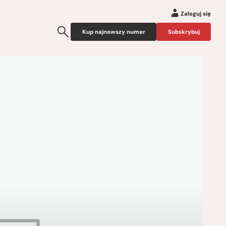
Zaloguj się
Kup najnowszy numer
Subskrybuj