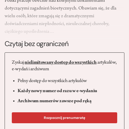
Polski pracuje obecnie nad kolejnymi dokumentami
dotyczącymi zagadnień bioetycznych. Obawiam się, że dla
wielu osób, które zmagają się z dramatycznymi
doświadczeniami niepłodności, nieuleczalnej choroby,
ciężkiego upośledzenia…
Czytaj bez ograniczeń
Zyskaj
nielimitowany dostęp do wszystkich
artykułów,
e-wydań i archiwum
Pełny dostęp do wszystkich artykułów
Każdy nowy numer od razu w e-wydaniu
Archiwum numerów zawsze pod ręką
Rozpocznij prenumeratę