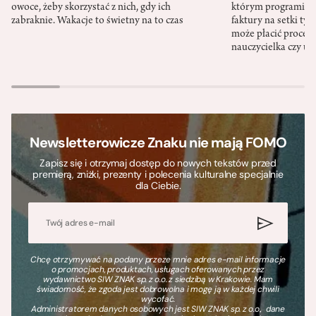
owoce, żeby skorzystać z nich, gdy ich
którym programista
zabraknie. Wakacje to świetny na to czas
faktury na setki tys
może płacić procent
nauczycielka czy ur
Newsletterowicze Znaku nie mają FOMO
Zapisz się i otrzymaj dostęp do nowych tekstów przed
premierą, zniżki, prezenty i polecenia kulturalne specjalnie
dla Ciebie.
Chcę otrzymywać na podany przeze mnie adres e-mail informacje
o promocjach, produktach, usługach oferowanych przez
wydawnictwo SIW ZNAK sp. z o.o. z siedzibą w Krakowie. Mam
świadomość, że zgoda jest dobrowolna i mogę ją w każdej chwili
wycofać.
Administratorem danych osobowych jest SIW ZNAK sp. z o.o., dane