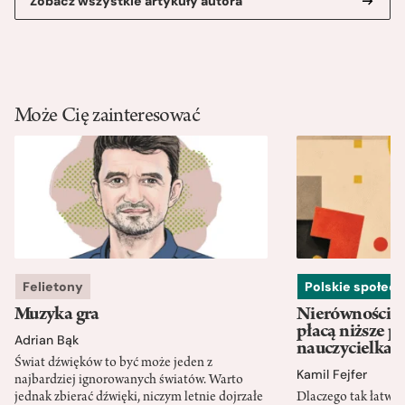
Zobacz wszystkie artykuły autora
Może Cię zainteresować
Felietony
Polskie społec
Muzyka gra
Nierówności w
płacą niższe p
Adrian Bąk
nauczycielka
Świat dźwięków to być może jeden z
Kamil Fejfer
najbardziej ignorowanych światów. Warto
jednak zbierać dźwięki, niczym letnie dojrzałe
Dlaczego tak łatwo 