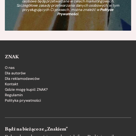
osobowe będą przetwarzane w celach marketingowych.
Szczegółowe zasady przetwarzania danych osobowych, w tym
przysługujących Ci prawach, można znaleźć w
Polityce
Prywatności
.
ZNAK
O nas
Dla autorów
Dla reklamodawców
Kontakt
Gdzie mogę kupić ZNAK?
Regulamin
Polityka prywatności
Bądź na bieżąco ze „Znakiem”