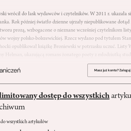
i wrócił do łask wydawców i czytelników. W 2011 r. ukazała się
anka. Rok później światło dzienne ujrzały niepublikowane dotąd
woru prozą, wzbogacone o nieznane wcześniej czytelnikom listy
ów wojny polsko-bolszewickiej. Rzecz wydano pod tytułem Sta
chocki opublikował książkę Broniewski w potrzasku uczuć. Listy
eny Helman, ukazującą romans żonatego poety z młodziutką st
raniczeń
Masz już konto? Zaloguj
limitowany dostęp do wszystkich
artyku
rchiwum
 do wszystkich artykułów