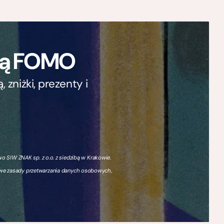
ają FOMO
zniżki, prezenty i
 SIW ZNAK sp. z o.o. z siedzibą w Krakowie.
owe zasady przetwarzania danych osobowych,