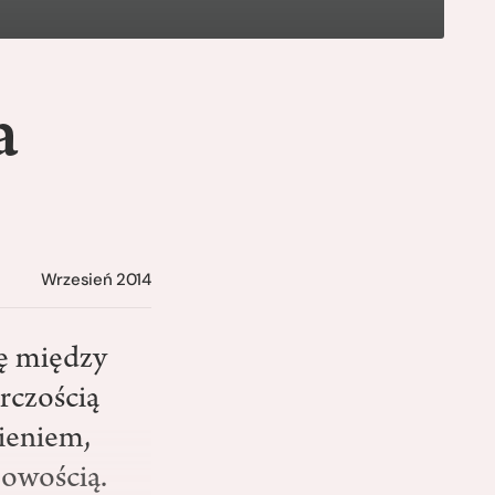
a
Wrzesień 2014
ię między
rczością
ieniem,
eowością.