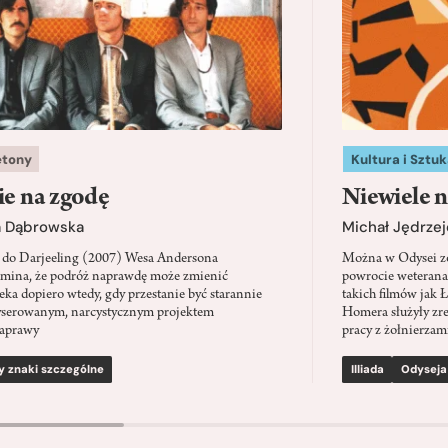
etony
Kultura i Sztuk
ie na zgodę
Niewiele n
a Dąbrowska
Michał Jędrzej
 do Darjeeling (2007) Wesa Andersona
Można w Odysei zo
mina, że podróż naprawdę może zmienić
powrocie weterana
eka dopiero wtedy, gdy przestanie być starannie
takich filmów jak 
serowanym, narcystycznym projektem
Homera służyły zre
aprawy
pracy z żołnierzami
y znaki szczególne
Illiada
Odyseja