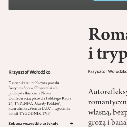
Roma
i try
Krzysztof Wołodźk
Krzysztof Wołodźko
Dziennikarz i publicysta portalu
Instytutu Spraw Obywatelskich,
Autorefleks
publicysta thinkzina Nowa
Konfederacja; pisze dla Polskiego Radia
romantyczno
24, TVP.INFO, „Gazety Polskiej",
kwartalnika „Fronda LUX" i tygodnika
własną, bez
opinii TYGODNIK.TVP.
grozą i bana
Zobacz wszystkie artykuły