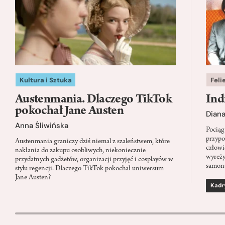
Kultura i Sztuka
Feli
Austenmania. Dlaczego TikTok
Ind
pokochał Jane Austen
Dian
Anna Śliwińska
Pociąg
przypo
Austenmania graniczy dziś niemal z szaleństwem, które
człowi
nakłania do zakupu osobliwych, niekoniecznie
wyreży
przydatnych gadżetów, organizacji przyjęć i cosplayów w
samon
stylu regencji. Dlaczego TikTok pokochał uniwersum
Jane Austen?
Kadr