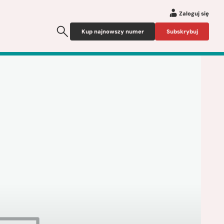
Zaloguj się
Kup najnowszy numer
Subskrybuj