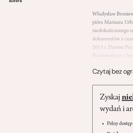
autora
Władysław Broniewsk
pióra Mariusza Urb
niedokończonego ut
dokumentów z czas
2013 r. Dariusz Pa
Broniewskiego i Ir
Czytaj bez og
Zyskaj
nie
wydań i a
Pełny dostęp