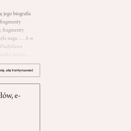
 jego biografia
 fragmenty
, fragmenty
nęła naga…. A w
 Władysława
udentką prawa….
 się, aby kontynuuwać
łów, e-