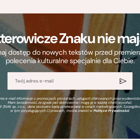
terowicze Znaku nie m
ymaj dostęp do nowych tekstów przed premierą, 
polecenia kulturalne specjalnie dla Ciebie.
s e-mail informacje o promocjach, produktach, usługach oferowanych przez wydawnictwo
Mam świadomość, że zgoda jest dobrowolna i mogę ją w każdej chwili wycofać.
 ZNAK sp. z o.o., dane osobowe będą przetwarzane w celach marketingowych. Szczegół
w tym przysługujących Ci prawach, można znaleźć w
Polityce Prywatności
.