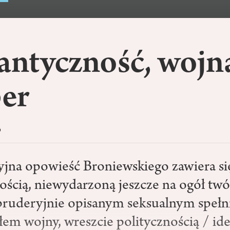
ntyczność, wojn
per
o
yjna opowieść Broniewskiego zawiera s
ścią, niewydarzoną jeszcze na ogół twó
pruderyjnie opisanym seksualnym spełn
łem wojny, wreszcie politycznością / id