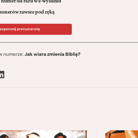
numer od razu w e-wydaniu
umerów zawsze pod ręką
ozpocznij prenumeratę
ę w numerze:
Jak wiara zmienia Biblię?