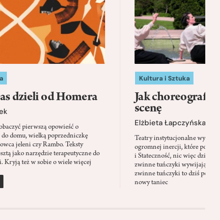
a
Kultura i Sztuka
as dzieli od Homera
Jak choreografia
scenę
ek
Elżbieta Łapczyńska
baczyć pierwszą opowieść o
 do domu, wielką poprzedniczkę
Teatry instytucjonalne wyobra
Łowca jeleni czy Rambo. Teksty
ogromnej inercji, które ponad 
sztą jako narzędzie terapeutyczne do
i Stateczność, nic więc dziwne
. Kryją też w sobie o wiele więcej
zwinne tuńczyki wywijają zach
zwinne tuńczyki to dziś perfor
nowy taniec