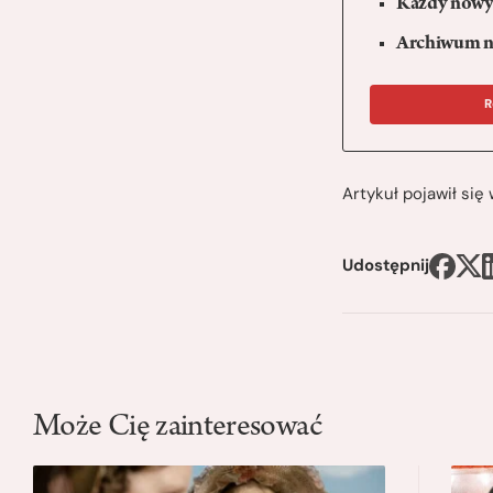
Każdy nowy 
Archiwum n
R
Artykuł pojawił si
Udostępnij
Może Cię zainteresować