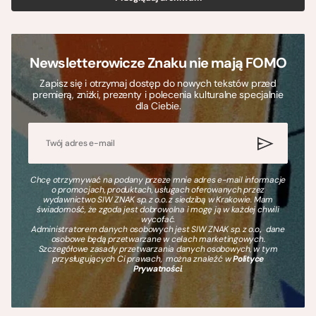
Newsletterowicze Znaku nie mają FOMO
Zapisz się i otrzymaj dostęp do nowych tekstów przed
premierą, zniżki, prezenty i polecenia kulturalne specjalnie
dla Ciebie.
Chcę otrzymywać na podany przeze mnie adres e-mail informacje
o promocjach, produktach, usługach oferowanych przez
wydawnictwo SIW ZNAK sp. z o.o. z siedzibą w Krakowie. Mam
świadomość, że zgoda jest dobrowolna i mogę ją w każdej chwili
wycofać.
Administratorem danych osobowych jest SIW ZNAK sp. z o.o., dane
osobowe będą przetwarzane w celach marketingowych.
Szczegółowe zasady przetwarzania danych osobowych, w tym
przysługujących Ci prawach, można znaleźć w
Polityce
Prywatności
.