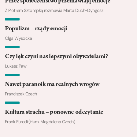
Przez społeczeństwo przemawiają emocje
Z Piotrem Sztompką rozmawia Marta Duch-Dyngosz
Populizm – rządy emocji
Olga Wysocka
Czy lęk czyni nas lepszymi obywatelami?
Łukasz Paw
Nawet paranoik ma realnych wrogów
Franciszek Czech
Kultura strachu – ponowne odczytanie
Frank Furedi (tłum. Magdalena Czech)