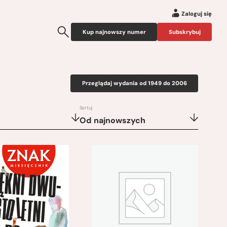
Zaloguj się
Kup najnowszy numer
Subskrybuj
Przeglądaj wydania od 1949 do 2006
Sortuj
Od najnowszych