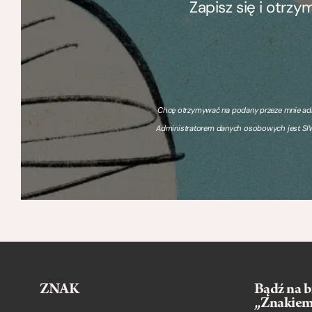
Zapisz się i otrz
Chcę otrzymywać na podany przeze mnie adre
Administratorem danych osobowych jest SIW
ZNAK
Bądź na b
„Znakie