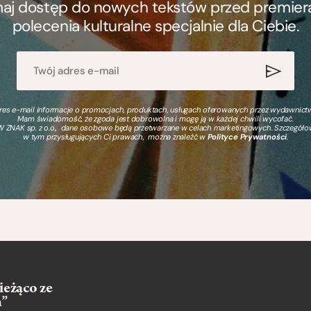
ymaj dostęp do nowych tekstów przed premierą, 
polecenia kulturalne specjalnie dla Ciebie.
s e-mail informacje o promocjach, produktach, usługach oferowanych przez wydawnictwo
Mam świadomość, że zgoda jest dobrowolna i mogę ją w każdej chwili wycofać.
 ZNAK sp. z o.o., dane osobowe będą przetwarzane w celach marketingowych. Szczegół
w tym przysługujących Ci prawach, można znaleźć w
Polityce Prywatności
.
ieżąco ze
m”