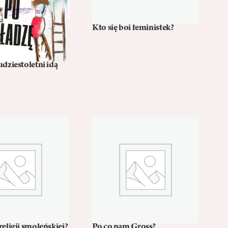
Kto się boi feministek?
dziestoletni idą
eligii smoleńskiej?
Po co nam Gross?