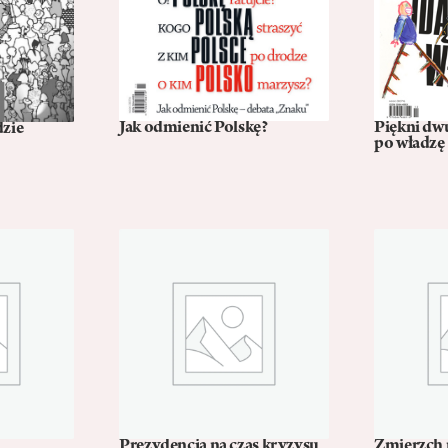
Jak odmienić Polskę?
Piękni dwu
dzie
po władzę
Prezydencja na czas kryzysu
Zmierzch r