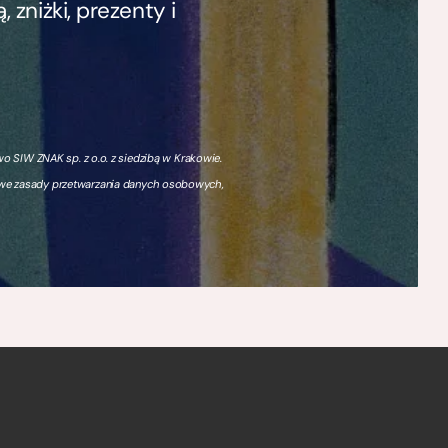
zniżki, prezenty i
 SIW ZNAK sp. z o.o. z siedzibą w Krakowie.
owe zasady przetwarzania danych osobowych,