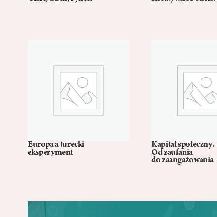
Europa a turecki
Kapitał społeczny.
eksperyment
Od zaufania
do zaangażowania