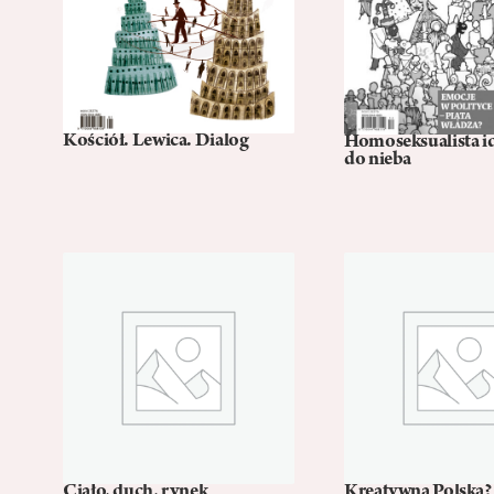
Kościół. Lewica. Dialog
Homoseksualista i
do nieba
Ciało, duch, rynek
Kreatywna Polska?