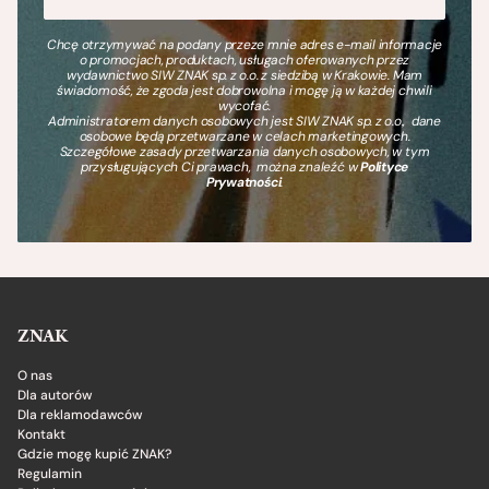
Chcę otrzymywać na podany przeze mnie adres e-mail informacje
o promocjach, produktach, usługach oferowanych przez
wydawnictwo SIW ZNAK sp. z o.o. z siedzibą w Krakowie. Mam
świadomość, że zgoda jest dobrowolna i mogę ją w każdej chwili
wycofać.
Administratorem danych osobowych jest SIW ZNAK sp. z o.o., dane
osobowe będą przetwarzane w celach marketingowych.
Szczegółowe zasady przetwarzania danych osobowych, w tym
przysługujących Ci prawach, można znaleźć w
Polityce
Prywatności
.
ZNAK
O nas
Dla autorów
Dla reklamodawców
Kontakt
Gdzie mogę kupić ZNAK?
Regulamin