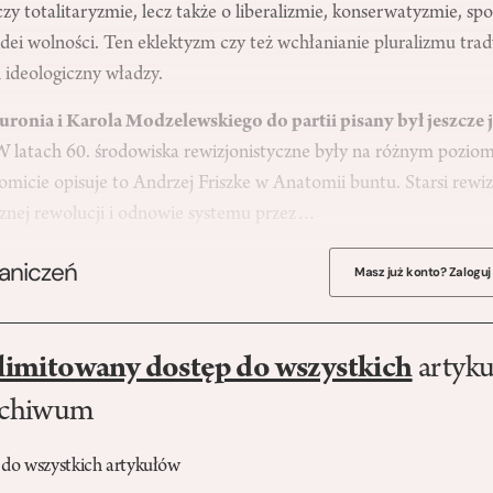
 czy totalitaryzmie, lecz także o liberalizmie, konserwatyzmie, s
ei wolności. Ten eklektyzm czy też wchłanianie pluralizmu trad
 ideologiczny władzy.
Kuronia i Karola Modzelewskiego do partii pisany był jeszcze
W latach 60. środowiska rewizjonistyczne były na różnym pozio
omicie opisuje to Andrzej Friszke w Anatomii buntu. Starsi rewizj
znej rewolucji i odnowie systemu przez…
raniczeń
Masz już konto? Zaloguj
limitowany dostęp do wszystkich
artyku
rchiwum
 do wszystkich artykułów