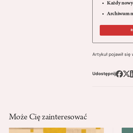
Każdy nowy 
Archiwum n
R
Artykuł pojawił si
Udostępnij
Może Cię zainteresować