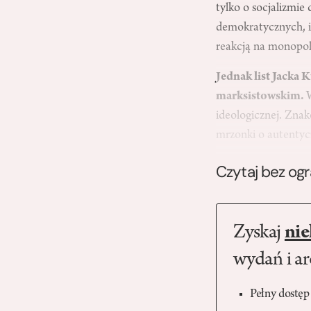
tylko o socjalizmie
demokratycznych, id
reakcją na monopol
Jednak list Jacka 
marksistowskim.
ideologicznej. Znak
mrzonki o autentyc
Czytaj bez og
Zyskaj
nie
wydań i a
Pełny dostęp