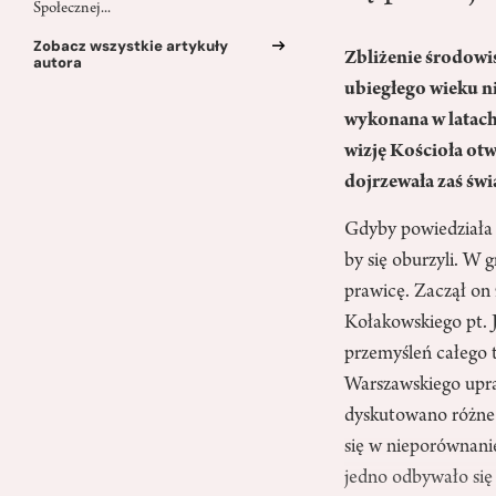
Społecznej...
Zobacz wszystkie artykuły
Zbliżenie środowis
autora
ubiegłego wieku n
wykonana w latach
wizję Kościoła ot
dojrzewała zaś św
Gdyby powiedziała 
by się oburzyli. W 
prawicę. Zaczął on 
Kołakowskiego pt. 
przemyśleń całego t
Warszawskiego upra
dyskutowano różne t
się w nieporównani
jedno odbywało się