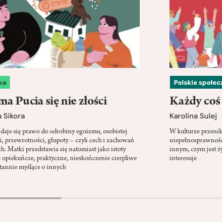
ka
Polskie społe
a Pucia się nie złości
Każdy coś
 Sikora
Karolina Sulej
daje się prawo do odrobiny egoizmu, osobistej
W kulturze przenik
i, przewrotności, głupoty – czyli cech i zachowań
niepełnosprawności
ch. Matki przedstawia się natomiast jako istoty
innym, czym jest ży
 opiekuńcze, praktyczne, nieskończenie cierpliwe
interesuje
stannie myślące o innych