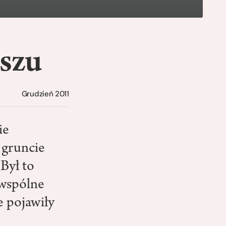
szu
Grudzień 2011
ie
 gruncie
Był to
i wspólne
e pojawiły