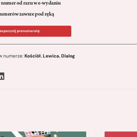
numer od razu w e-wydaniu
umerów zawsze pod ręką
ozpocznij prenumeratę
ę w numerze:
Kościół. Lewica. Dialog