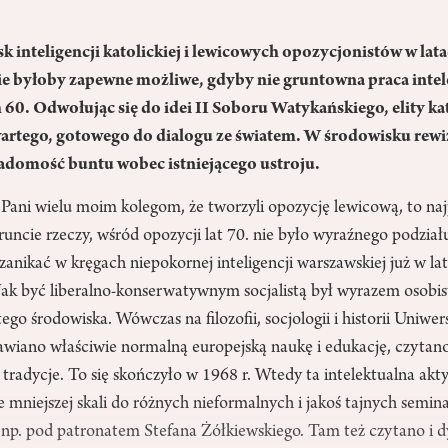
k inteligencji katolickiej i lewicowych opozycjonistów w lata
ie byłoby zapewne możliwe, gdyby nie gruntowna praca intel
 60. Odwołując się do idei II Soboru Watykańskiego, elity k
wartego, gotowego do dialogu ze światem. W środowisku rew
iadomość buntu wobec istniejącego ustroju.
Pani wielu moim kolegom, że tworzyli opozycję lewicową, to n
gruncie rzeczy, wśród opozycji lat 70. nie było wyraźnego podziału
zanikać w kręgach niepokornej inteligencji warszawskiej już w la
Jak być liberalno-konserwatywnym socjalistą był wyrazem osobis
ego środowiska. Wówczas na filozofii, socjologii i historii Uniwer
wiano właściwie normalną europejską naukę i edukację, czytano 
radycje. To się skończyło w 1968 r. Wtedy ta intelektualna akt
e mniejszej skali do różnych nieformalnych i jakoś tajnych sem
 np. pod patronatem Stefana Żółkiewskiego. Tam też czytano i 