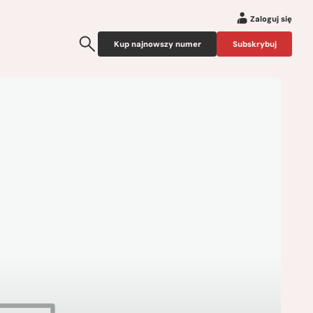
Zaloguj się
Kup najnowszy numer
Subskrybuj