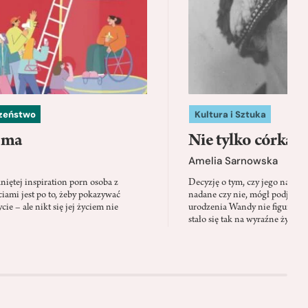
czeństwo
Kultura i Sztuka
 ma
Nie tylko córka
Amelia Sarnowska
niętej inspiration porn osoba z
Decyzję o tym, czy jego nazwis
ami jest po to, żeby pokazywać
nadane czy nie, mógł podjąć tylk
cie – ale nikt się jej życiem nie
urodzenia Wandy nie figuruje 
stało się tak na wyraźne życzen