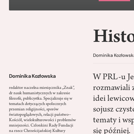
Hist
Dominika Kozłowsk
Dominika Kozłowska
W PRL-u Jer
rozmawiali 
redaktor naczelna miesięcznika „Znak”,
dr nauk humanistycznych w zakresie
idei lewico
filozofii, publicystka. Specjalizuje się w
tematach dotyczących społecznych
sojusz czyst
przemian religijności, sporów
światopoglądowych, relacji państwo-­
tematy i wsp
Kościół, wielokulturowości i problemów
mniejszości. Członkini Rady Fundacji
się później.
na rzecz Chrześcijańskiej Kultury