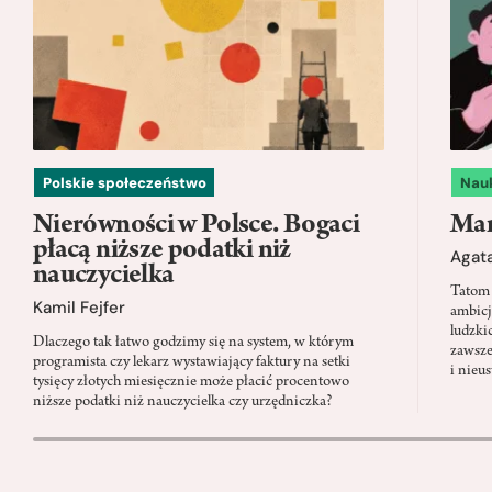
Polskie społeczeństwo
Nau
Nierówności w Polsce. Bogaci
Mam
płacą niższe podatki niż
Agata
nauczycielka
Tatom 
Kamil Fejfer
ambicj
ludzki
Dlaczego tak łatwo godzimy się na system, w którym
zawsze
programista czy lekarz wystawiający faktury na setki
i nieu
tysięcy złotych miesięcznie może płacić procentowo
niższe podatki niż nauczycielka czy urzędniczka?