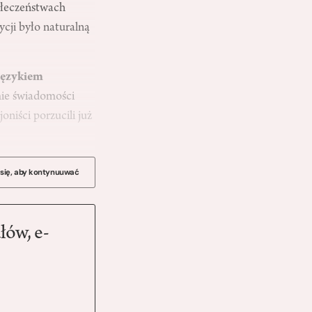
połeczeństwach
ycji było naturalną
 językiem
mie świadomości
oniści porzucili już
 się, aby kontynuuwać
łów, e-