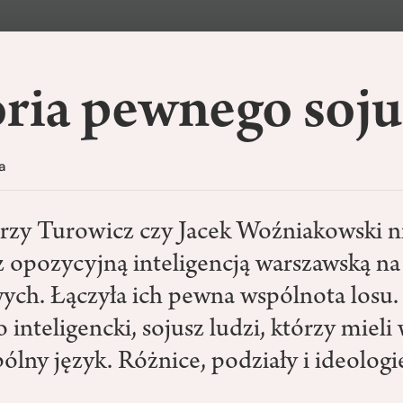
oria pewnego soju
a
zy Turowicz czy Jacek Woźniakowski n
z opozycyjną inteligencją warszawską na
wych. Łączyła ich pewna wspólnota losu. 
o inteligencki, sojusz ludzi, którzy miel
ólny język. Różnice, podziały i ideologi