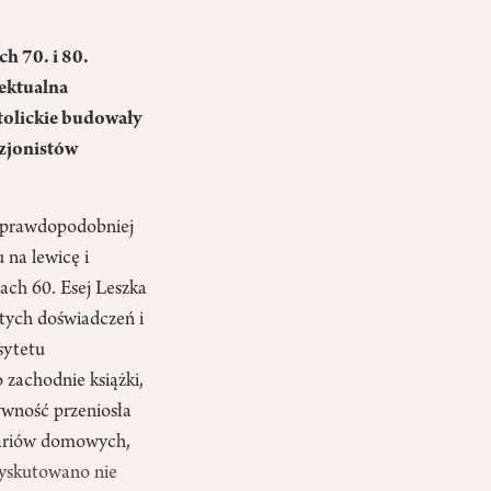
ch 70. i 80.
ektualna
atolickie budowały
izjonistów
ajprawdopodobniej
 na lewicę i
tach 60. Esej Leszka
tych doświadczeń i
sytetu
zachodnie książki,
ywność przeniosła
inariów domowych,
dyskutowano nie