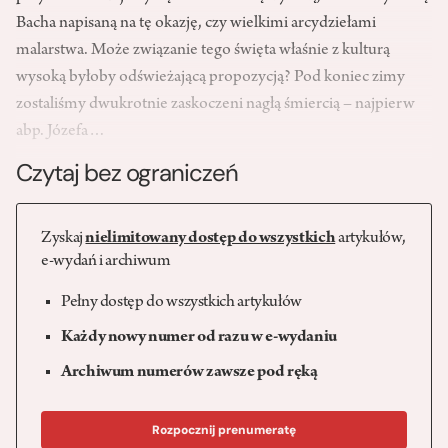
Bacha napisaną na tę okazję, czy wielkimi arcydziełami
malarstwa. Może związanie tego święta właśnie z kulturą
wysoką byłoby odświeżającą propozycją? Pod koniec zimy
zostaliśmy dwukrotnie zaskoczeni nagłą śmiercią – najpierw
abp. Józefa…
Czytaj bez ograniczeń
Zyskaj
nielimitowany dostęp do wszystkich
artykułów,
e-wydań i archiwum
Pełny dostęp do wszystkich artykułów
Każdy nowy numer od razu w e-wydaniu
Archiwum numerów zawsze pod ręką
Rozpocznij prenumeratę