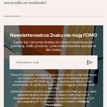
nauczycielka czy urzędniczka?
Newsletterowicze Znaku nie mają FOMO
Zapisz się i otrzymaj dostęp do nowych tekstów przed
premierą, zniżki, prezenty i polecenia kulturalne specjalnie
dla Ciebie.
Chcę otrzymywać na podany przeze mnie adres e-mail informacje
o promocjach, produktach, usługach oferowanych przez
wydawnictwo SIW ZNAK sp. z o.o. z siedzibą w Krakowie. Mam
świadomość, że zgoda jest dobrowolna i mogę ją w każdej chwili
wycofać.
Administratorem danych osobowych jest SIW ZNAK sp. z o.o., dane
osobowe będą przetwarzane w celach marketingowych.
Szczegółowe zasady przetwarzania danych osobowych, w tym
przysługujących Ci prawach, można znaleźć w
Polityce
Prywatności
.