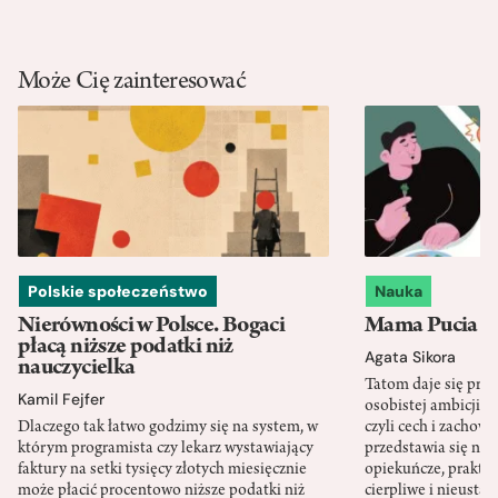
Może Cię zainteresować
Polskie społeczeństwo
Nauka
Nierówności w Polsce. Bogaci
Mama Pucia się
płacą niższe podatki niż
Agata Sikora
nauczycielka
Tatom daje się pra
Kamil Fejfer
osobistej ambicji, 
Dlaczego tak łatwo godzimy się na system, w
czyli cech i zachow
którym programista czy lekarz wystawiający
przedstawia się nat
faktury na setki tysięcy złotych miesięcznie
opiekuńcze, praktyc
może płacić procentowo niższe podatki niż
cierpliwe i nieusta