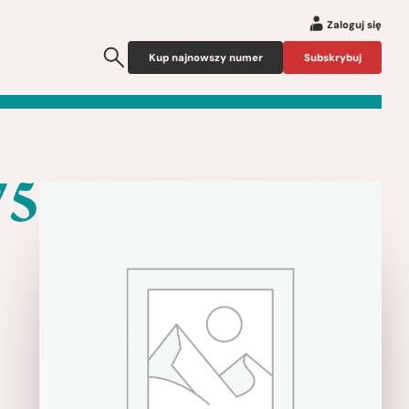
Zaloguj się
Kup najnowszy numer
Subskrybuj
75