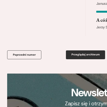
Janusz
A cóż
Jerzy 
Przeglądaj archiwum
Poprzedni numer
Newslet
Zapisz się i otrz