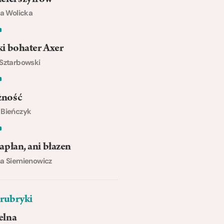
ta Wolicka
i bohater Axer
Sztarbowski
ność
 Bieńczyk
apłan, ani błazen
a Siemienowicz
 rubryki
elna