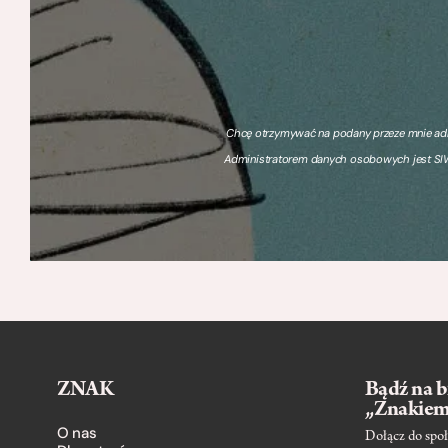
Chcę otrzymywać na podany przeze mnie adre
Administratorem danych osobowych jest SIW
ZNAK
Bądź na b
„Znakie
O nas
Dołącz do społ