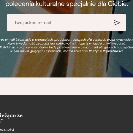
polecenia kulturalne specjalnie dla Ciebie.
s e-mail informacje o promocjach, produktach, usługach oferowanych przez wydawnictwo
Mam świadomość, że zgoda jest dobrowolna i mogę ją w każdej chwili wycofać.
 ZNAK sp. z o.o., dane osobowe będą przetwarzane w celach marketingowych. Szczegół
w tym przysługujących Ci prawach, można znaleźć w
Polityce Prywatności
.
ieżąco ze
m”
eczności