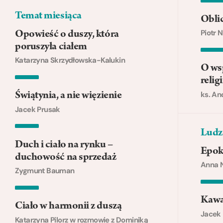
Temat miesiąca
Oblic
Piotr 
Opowieść o duszy, która
poruszyła ciałem
Katarzyna Skrzydłowska-Kalukin
O wsp
religi
ks. An
Świątynia, a nie więzienie
Jacek Prusak
Ludzi
Duch i ciało na rynku –
Epoka
duchowość na sprzedaż
Anna 
Zygmunt Bauman
Kawaf
Ciało w harmonii z duszą
Jacek
Katarzyna Pilorz w rozmowie z Dominiką