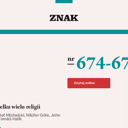
674-6
nr
Czytaj online
ełku wielu religii
tof Michalski, Nilüfer Göle, John
Tomáš Halík