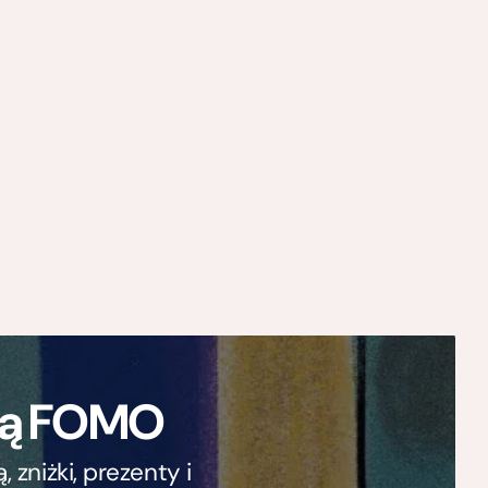
ają FOMO
zniżki, prezenty i