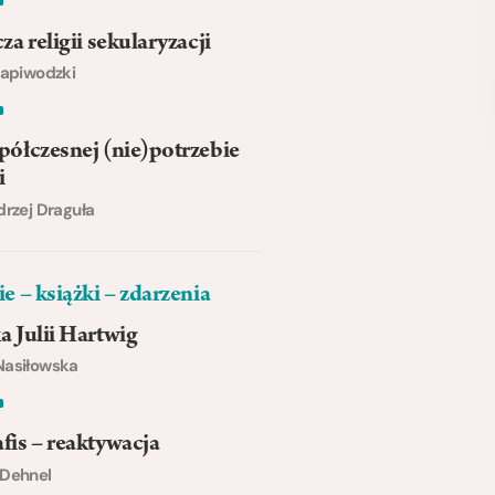
za religii sekularyzacji
Napiwodzki
ółczesnej (nie)potrzebie
i
drzej Draguła
e – książki – zdarzenia
 Julii Hartwig
Nasiłowska
is – reaktywacja
 Dehnel