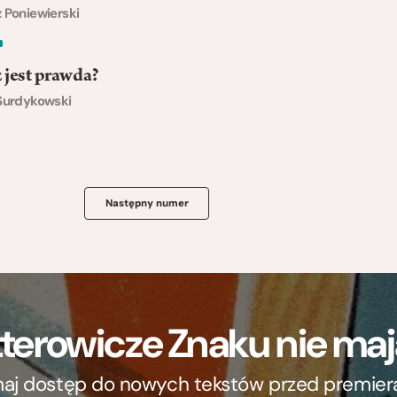
 Poniewierski
 jest prawda?
Surdykowski
Następny numer
terowicze Znaku nie m
ymaj dostęp do nowych tekstów przed premierą, 