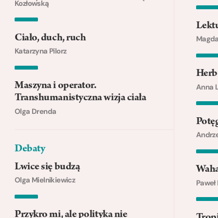
Kozłowską
Lektu
Ciało, duch, ruch
Magda
Katarzyna Pilorz
Herbe
Maszyna i operator.
Anna 
Transhumanistyczna wizja ciała
Olga Drenda
Potęg
Andrze
Debaty
Lwice się budzą
Waha
Olga Mielnikiewicz
Paweł 
Przykro mi, ale polityka nie
Tropi