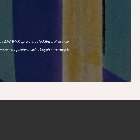
 SIW ZNAK sp. z o.o. z siedzibą w Krakowie.
owe zasady przetwarzania danych osobowych,