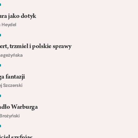
ra jako dotyk
 Heydel
rt, trzmiel i polskie sprawy
Legeżyńska
a fantazji
j Szczerski
dło Warburga
Brożyński
ciel szyfrów