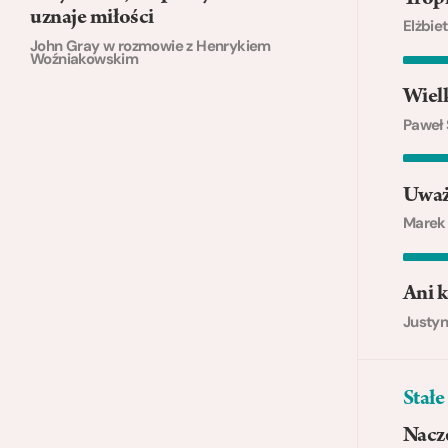
uznaje miłości
Elżbie
John Gray w rozmowie z Henrykiem
Woźniakowskim
Wielk
Paweł 
Uważ
Marek
Ani k
Justyn
Stałe
Nacz