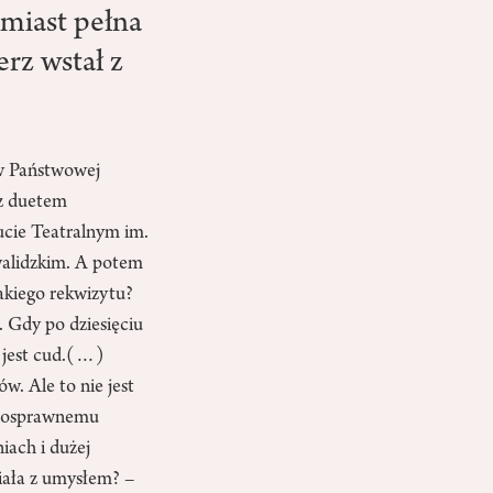
omiast pełna
rz wstał z
 w Państwowej
 z duetem
ucie Teatralnym im.
walidzkim. A potem
takiego rekwizytu?
 Gdy po dziesięciu
o jest cud.(…)
w. Ale to nie jest
ełnosprawnemu
iach i dużej
ciała z umysłem? –