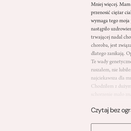
Mniej więcej. Mam z
przenosić ciężar ci
wymaga tego moja p
nastąpiło uzdrowie
trwającej nadal cho
choroba, jest związ
dlatego zanikają. O
Te wady genetyczne 
ruszałem, nie lubił
najciekawsza dla m
Chodziłem z dużym 
schorzenie mało z
Czytaj bez og