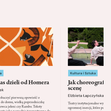
a
Kultura i Sztuka
as dzieli od Homera
Jak choreografia
scenę
ek
Elżbieta Łapczyńska
baczyć pierwszą opowieść o
 do domu, wielką poprzedniczkę
Teatry instytucjonalne wyobra
Łowca jeleni czy Rambo. Teksty
ogromnej inercji, które ponad 