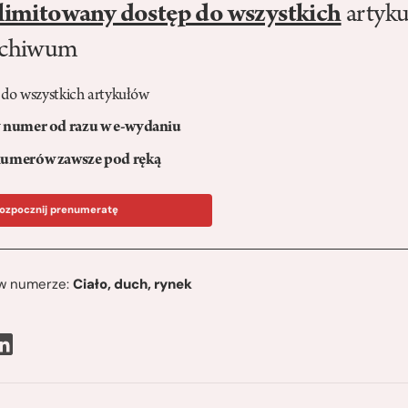
limitowany dostęp do wszystkich
artyku
rchiwum
 do wszystkich artykułów
numer od razu w e-wydaniu
umerów zawsze pod ręką
ozpocznij prenumeratę
ę w numerze:
Ciało, duch, rynek