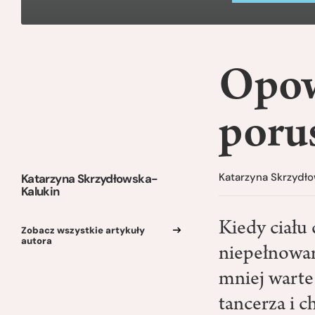
Opowi
porus
Katarzyna Skrzydł
Katarzyna Skrzydłowska-
Kalukin
Kiedy ciału 
Zobacz wszystkie artykuły
autora
niepełnowar
mniej warte
tancerza i 