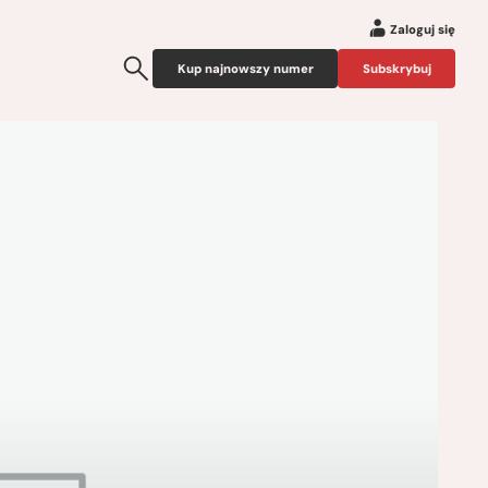
Zaloguj się
Kup najnowszy numer
Subskrybuj