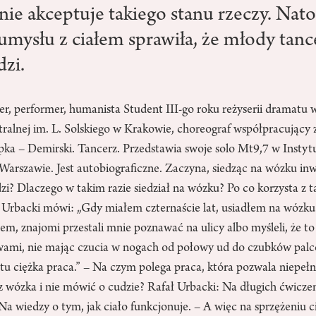
, nie akceptuje takiego stanu rzeczy. Nat
umysłu z ciałem sprawiła, że młody tance
dzi.
er, performer, humanista Student III-go roku reżyserii dramatu
tralnej im. L. Solskiego w Krakowie, choreograf współpracujący
pka – Demirski. Tancerz. Przedstawia swoje solo Mt9,7 w Instyt
Warszawie. Jest autobiograficzne. Zaczyna, siedząc na wózku in
zi? Dlaczego w takim razie siedział na wózku? Po co korzysta z 
 Urbacki mówi: „Gdy miałem czternaście lat, usiadłem na wózku.
łem, znajomi przestali mnie poznawać na ulicy albo myśleli, że t
 wami, nie mając czucia w nogach od połowy ud do czubków palcó
ostu ciężka praca.” – Na czym polega praca, która pozwala niep
 wózka i nie mówić o cudzie? Rafał Urbacki: Na długich ćwiczen
Na wiedzy o tym, jak ciało funkcjonuje. – A więc na sprzężeniu 