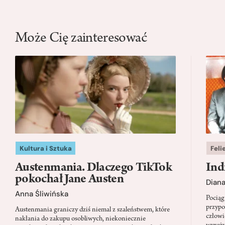
Może Cię zainteresować
Kultura i Sztuka
Feli
Austenmania. Dlaczego TikTok
Ind
pokochał Jane Austen
Dian
Anna Śliwińska
Pociąg
przypo
Austenmania graniczy dziś niemal z szaleństwem, które
człowi
nakłania do zakupu osobliwych, niekoniecznie