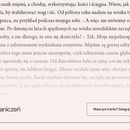
anik mięśni, a chodzę, wykorzystując kości i ścięgna. Wiem, jak 
ała, by stabilizować nogi i iść. Od półtora roku siadam na wózku 
raca, na przykład podczas mojego solo. – A więc nie mówimy o 
nie. Po dziesięciu latach spędzonych na wózku inwalidzkim zacz
roby, a nie dlatego, że ona się skończyła? – Tak. Moja niepełnos
ana z zaburzeniami wydzielania enzymów. Mięśnie są gorzej odży
prócz tego mam jeszcze neuropatię, czyli zaburzenia czucia głę
ujawniały się z czasem. Od dzieciństwa było ze mną coś nie tak
em sportu, nie lubiłem biegać. Mama wysłała mnie więc chociaż n
nie forma ruchu. Kiedy miałem dziewięć lat, zaczęły się poważn
trudem. Z początku lekarze nie podejrzewali choroby mięśni, b
nane….
raniczeń
Masz już konto? Zaloguj