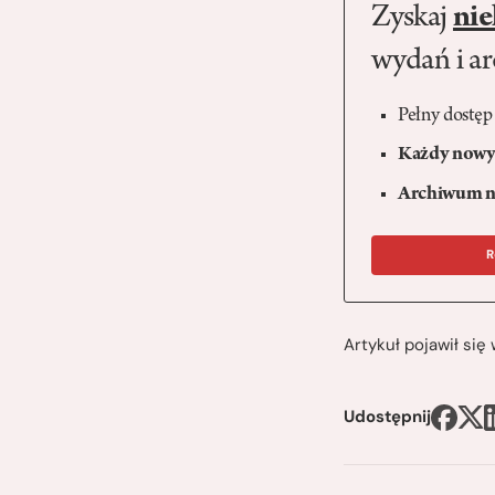
Zyskaj
nie
wydań i a
Pełny dostęp
Każdy nowy 
Archiwum n
R
Artykuł pojawił si
Udostępnij