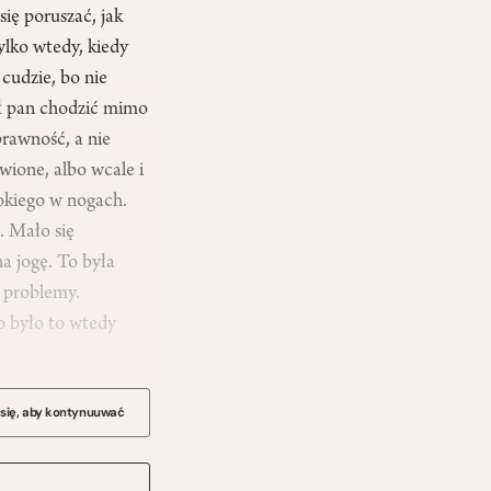
się poruszać, jak
tylko wtedy, kiedy
cudzie, bo nie
ął pan chodzić mimo
prawność, a nie
wione, albo wcale i
bokiego w nogach.
. Mało się
a jogę. To była
e problemy.
o było to wtedy
 się, aby kontynuuwać