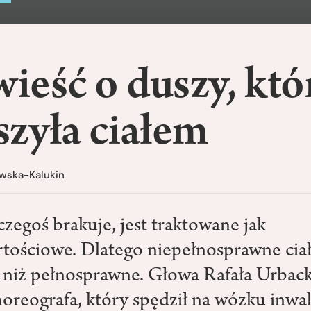
eść o duszy, któ
zyła ciałem
owska-Kalukin
czegoś brakuje, jest traktowane jak
tościowe. Dlatego niepełnosprawne ciało
 niż pełnosprawne. Głowa Rafała Urback
choreografa, który spędził na wózku inwa