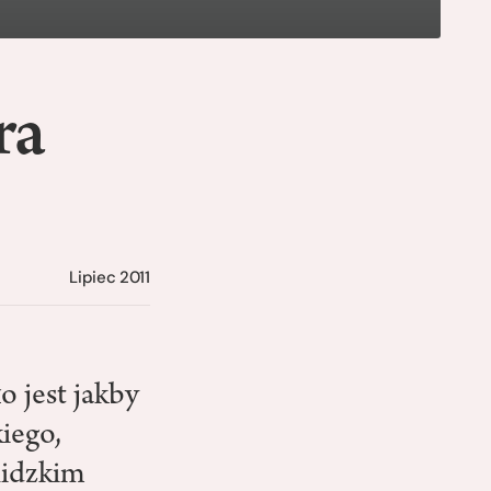
ra
Lipiec 2011
 jest jakby
iego,
lidzkim