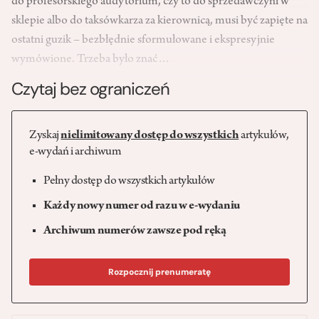
do profesorskiego audytorium, czy to do sprzedawczyni w
sklepie albo do taksówkarza za kierownicą, musi być zapięte na
ostatni guzik – bezbłędnie sformułowane i ekspresyjnie
wymówione. Trzeba było znać…
Czytaj bez ograniczeń
Zyskaj
nielimitowany dostęp do wszystkich
artykułów,
e-wydań i archiwum
Pełny dostęp do wszystkich artykułów
Każdy nowy numer od razu w e-wydaniu
Archiwum numerów zawsze pod ręką
Rozpocznij prenumeratę