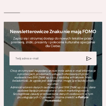
Newsletterowicze Znaku nie mają FOMO
Zapisz się i otrzymaj dostęp do nowych tekstów przed
premierą, zniżki, prezenty i polecenia kulturalne specjalnie
dla Ciebie.
Chcę otrzymywać na podany przeze mnie adres e-mail informacje
o promocjach, produktach, usługach oferowanych przez
wydawnictwo SIW ZNAK sp. z o.o. z siedzibą w Krakowie. Mam
świadomość, że zgoda jest dobrowolna i mogę ją w każdej chwili
wycofać.
Administratorem danych osobowych jest SIW ZNAK sp. z o.o., dane
osobowe będą przetwarzane w celach marketingowych.
Szczegółowe zasady przetwarzania danych osobowych, w tym
przysługujących Ci prawach, można znaleźć w
Polityce
Prywatności
.