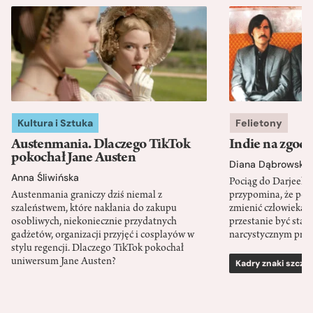
Kultura i Sztuka
Felietony
Austenmania. Dlaczego TikTok
Indie na zgod
pokochał Jane Austen
Diana Dąbrowska
Anna Śliwińska
Pociąg do Darjeeli
Austenmania graniczy dziś niemal z
przypomina, że po
szaleństwem, które nakłania do zakupu
zmienić człowieka d
osobliwych, niekoniecznie przydatnych
przestanie być sta
gadżetów, organizacji przyjęć i cosplayów w
narcystycznym pro
stylu regencji. Dlaczego TikTok pokochał
uniwersum Jane Austen?
Kadry znaki szcze