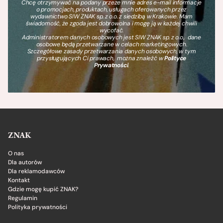
Chcę otrzymywać na podany przeze mnie adres e-mail informacje
o promocjach, produktach, usługach oferowanych przez
wydawnictwo SIW ZNAK sp. z o.o. z siedzibą w Krakowie. Mam
świadomość, że zgoda jest dobrowolna i mogę ją w każdej chwili
wycofać.
Administratorem danych osobowych jest SIW ZNAK sp. z o.o., dane
osobowe będą przetwarzane w celach marketingowych.
Szczegółowe zasady przetwarzania danych osobowych, w tym
przysługujących Ci prawach, można znaleźć w
Polityce
Prywatności
.
ZNAK
O nas
Dla autorów
Dla reklamodawców
Kontakt
Gdzie mogę kupić ZNAK?
Regulamin
Polityka prywatności