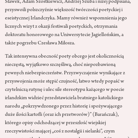
Sławek, Adam Szostkiewicz, Andrzej Szuba i niżej podpisana,
przyswoili polszczyźnie większość twórczości poetyckiej i
eseistycznej Irlandczyka. Mamy również wspomnienia jego
licznych wizyt z okazji festiwali poetyckich, otrzymania
doktoratu honorowego na Uniwersytecie Jagiellońskim, a
także pogrzebu Czesława Miłosza.
Tak intensywna obecność poety obcego jest okolicznością
nieczęstą, wyjątkowo szczęśliwą, choć niepozbawioną
pewnych niebezpieczeństw. Przyzwyczajenie wynikające z
przyswojenia może stępić czujność, łatwo wtedy popaść w
czytelniczą rutynę i ulec sile stereotypu każącego w poecie
irlandzkim widzieć przedstawiciela bratniego katolickiego
narodu „pokrzywdzonego przez historię i spożywającego
duże ilości kartofli (oraz ich przetworów)” (Barańczak),
którego opisy odchodzącej w przeszłość wiejskiej
rzeczywistości mającej „coś z nostalgii i sielanki”, czym