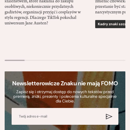
szaleństwem, które nakłania do zakupu
zmienić człowieka d
osobliwych, niekoniecznie przydatnych
przestanie być sta
gadżetów, organizacji przyjęć i cosplayów w
narcystycznym pro
stylu regencji. Dlaczego TikTok pokochał
uniwersum Jane Austen?
Kadry znaki szcze
Newsletterowicze Znaku nie mają FOMO
Zapisz się i otrzymaj dostęp do nowych tekstów przed
premierą, zniżki, prezenty i polecenia kulturalne specjalnie
dla Ciebie.