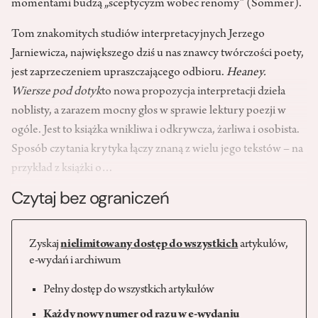
momentami budzą „sceptycyzm wobec renomy” (Sommer).
Tom znakomitych studiów interpretacyjnych Jerzego
Jarniewicza, największego dziś u nas znawcy twórczości poety,
jest zaprzeczeniem upraszczającego odbioru.
Heaney.
Wiersze pod dotyk
to nowa propozycja interpretacji dzieła
noblisty, a zarazem mocny głos w sprawie lektury poezji w
ogóle. Jest to książka wnikliwa i odkrywcza, żarliwa i osobista.
Sposób czytania krytyka łączy znaną z wielu jego tekstów – na
przykład z książki o…
Czytaj bez ograniczeń
Zyskaj
nielimitowany dostęp do wszystkich
artykułów,
e-wydań i archiwum
Pełny dostęp do wszystkich artykułów
Każdy nowy numer od razu w e-wydaniu