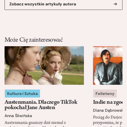
Zobacz wszystkie artykuły autora
Może Cię zainteresować
Kultura i Sztuka
Felietony
Austenmania. Dlaczego TikTok
Indie na zgod
pokochał Jane Austen
Diana Dąbrowska
Anna Śliwińska
Pociąg do Darjeeli
Austenmania graniczy dziś niemal z
przypomina, że po