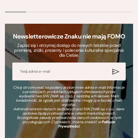
Newsletterowicze Znaku nie mają FOMO
Zapisz się i otrzymaj dostęp do nowych tekstów przed
premierą, zniżki, prezenty i polecenia kulturalne specjalnie
dla Ciebie.
Chcę otrzymywać na podany przeze mnie adres e-mail informacje
o promocjach, produktach, usługach oferowanych przez
wydawnictwo SIW ZNAK sp. z o.o. z siedzibą w Krakowie. Mam
świadomość, że zgoda jest dobrowolna i mogę ją w każdej chwili
wycofać.
Administratorem danych osobowych jest SIW ZNAK sp. z o.o., dane
osobowe będą przetwarzane w celach marketingowych.
Szczegółowe zasady przetwarzania danych osobowych, w tym
przysługujących Ci prawach, można znaleźć w
Polityce
Prywatności
.