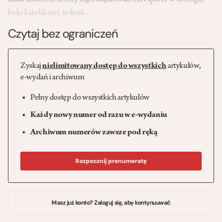
kilku autorów, którzy zapoczątkowali nurt queer w teologii,
było katolikami, jednak…
Czytaj bez ograniczeń
Zyskaj
nielimitowany dostęp do wszystkich
artykułów,
e-wydań i archiwum
Pełny dostęp do wszystkich artykułów
Każdy nowy numer od razu w e-wydaniu
Archiwum numerów zawsze pod ręką
Rozpocznij prenumeratę
Masz już konto? Zaloguj się, aby kontynuuwać