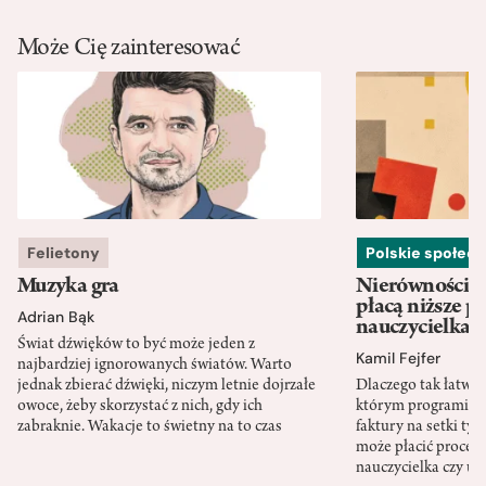
Może Cię zainteresować
Felietony
Polskie społec
Muzyka gra
Nierówności w
płacą niższe p
Adrian Bąk
nauczycielka
Świat dźwięków to być może jeden z
Kamil Fejfer
najbardziej ignorowanych światów. Warto
jednak zbierać dźwięki, niczym letnie dojrzałe
Dlaczego tak łatwo 
owoce, żeby skorzystać z nich, gdy ich
którym programista
zabraknie. Wakacje to świetny na to czas
faktury na setki tys
może płacić procent
nauczycielka czy ur