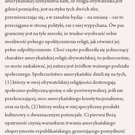
amerykańskiej uzmysławia nam, że religia obywatelska jest
gdzieś pomiędzy, jest na styku tych dwóch sfer,
przemieszczając się, a w zasadzie będąc – na zmianę – raz to
przeciągana w stronę polityki, raz z niej wypychana. Ów pas
graniczny jest na tyle szeroki, że trudno wyobrazić sobie
możliwość pełnego upolitycznienia religii, jak również jej
pełne odpolitycznienie. Choć często podkreśla się jednoczący
charakter amerykańskiej religii obywatelskiej, to jednocześnie,
co może zaskakiwać, jej natura jest źródłem ważnego podziału
społecznego. Społeczeństwo amerykańskie dzieli się na tych,
(1) którzy w swej obywatelskiej religijności dostrzegają
społeczno-polityczną spoinę o sile porównywalnej, jeśli nie
przekraczającej, moc amerykańskiego konstytucjonalizmu;
oraz na tych, (2) którzy widzą w niej specyficzny produkt
kulturowy o dwuznacznym potencjale. Ci pierwsi Bożą
opatrzność czynią warunkiem trwania amerykańskiego
eksperymentu republikańskiego, generującego pomyślność