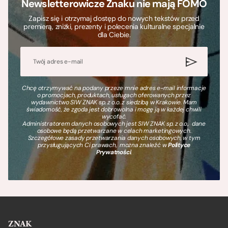
Newsletterowicze Znaku nie mają FOMO
Zapisz się i otrzymaj dostęp do nowych tekstów przed
premierą, zniżki, prezenty i polecenia kulturalne specjalnie
dla Ciebie.
Chcę otrzymywać na podany przeze mnie adres e-mail informacje
o promocjach, produktach, usługach oferowanych przez
wydawnictwo SIW ZNAK sp. z o.o. z siedzibą w Krakowie. Mam
świadomość, że zgoda jest dobrowolna i mogę ją w każdej chwili
wycofać.
Administratorem danych osobowych jest SIW ZNAK sp. z o.o., dane
osobowe będą przetwarzane w celach marketingowych.
Szczegółowe zasady przetwarzania danych osobowych, w tym
przysługujących Ci prawach, można znaleźć w
Polityce
Prywatności
.
ZNAK