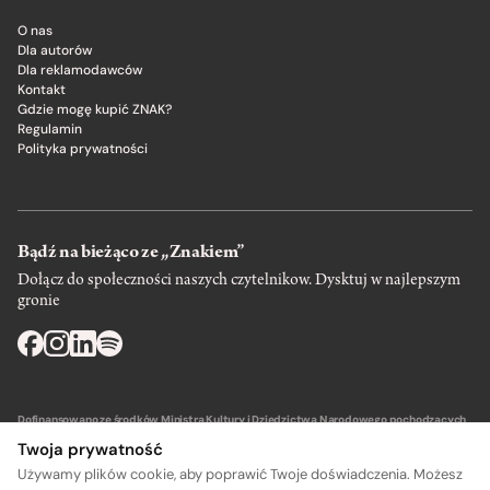
O nas
Dla autorów
Dla reklamodawców
Kontakt
Gdzie mogę kupić ZNAK?
Regulamin
Polityka prywatności
Bądź na bieżąco ze „Znakiem”
Dołącz do społeczności naszych czytelnikow. Dysktuj w najlepszym
gronie
Dofinansowano ze środków Ministra Kultury i Dziedzictwa Narodowego pochodzących
z Funduszu Promocji Kultury – państwowego funduszu celowego.
Twoja prywatność
Używamy plików cookie, aby poprawić Twoje doświadczenia. Możesz