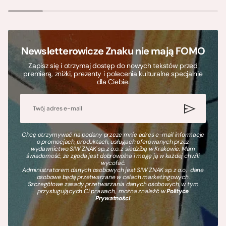
Newsletterowicze Znaku nie mają FOMO
Zapisz się i otrzymaj dostęp do nowych tekstów przed
premierą, zniżki, prezenty i polecenia kulturalne specjalnie
dla Ciebie.
Chcę otrzymywać na podany przeze mnie adres e-mail informacje
o promocjach, produktach, usługach oferowanych przez
wydawnictwo SIW ZNAK sp. z o.o. z siedzibą w Krakowie. Mam
świadomość, że zgoda jest dobrowolna i mogę ją w każdej chwili
wycofać.
Administratorem danych osobowych jest SIW ZNAK sp. z o.o., dane
osobowe będą przetwarzane w celach marketingowych.
Szczegółowe zasady przetwarzania danych osobowych, w tym
przysługujących Ci prawach, można znaleźć w
Polityce
Prywatności
.