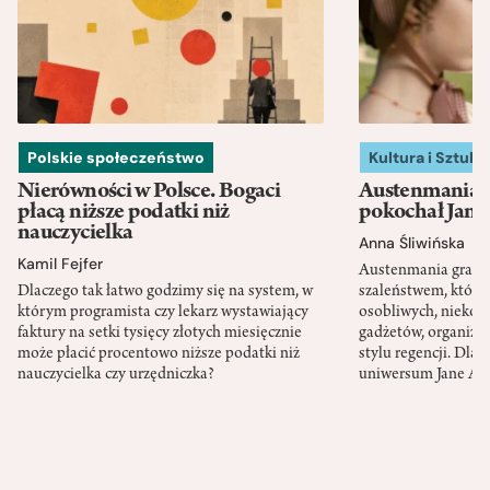
Polskie społeczeństwo
Kultura i Sztuka
Nierówności w Polsce. Bogaci
Austenmania. 
płacą niższe podatki niż
pokochał Jane
nauczycielka
Anna Śliwińska
Kamil Fejfer
Austenmania granic
Dlaczego tak łatwo godzimy się na system, w
szaleństwem, które
którym programista czy lekarz wystawiający
osobliwych, niekon
faktury na setki tysięcy złotych miesięcznie
gadżetów, organizac
może płacić procentowo niższe podatki niż
stylu regencji. Dla
nauczycielka czy urzędniczka?
uniwersum Jane Au