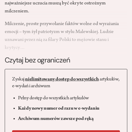
najważniejsze uczucia muszą być okryte ostrożnym
milczeniem.
Milczenie, proste przywołanie faktów wolne od wyrażania
emocji – tym żył patriotyzm w stylu Malewskiej. Ludzie
uznawani przez nią za filary Polski to mężowie stanu i
krytycy…
Czytaj bez ograniczeń
Zyskaj
nielimitowany dostęp do wszystkich
artykułów,
e-wydań i archiwum
Pełny dostęp do wszystkich artykułów
Każdy nowy numer od razu w e-wydaniu
Archiwum numerów zawsze pod ręką