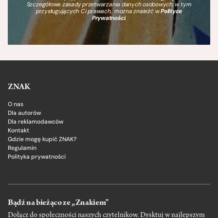
Szczegółowe zasady przetwarzania danych osobowych, w tym
przysługujących Ci prawach, można znaleźć w
Polityce
Prywatności
.
ZNAK
O nas
Dla autorów
Dla reklamodawców
Kontakt
Gdzie mogę kupić ZNAK?
Regulamin
Polityka prywatności
Bądź na bieżąco ze „Znakiem”
Dołącz do społeczności naszych czytelnikow. Dysktuj w najlepszym