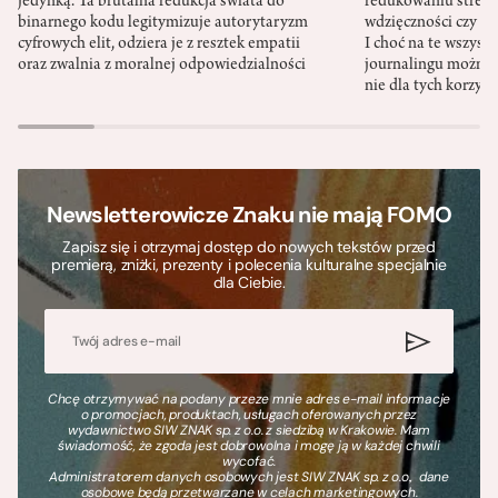
jedynką. Ta brutalna redukcja świata do
redukowaniu stresu,
binarnego kodu legitymizuje autorytaryzm
wdzięczności czy st
cyfrowych elit, odziera je z resztek empatii
I choć na te wszys
oraz zwalnia z moralnej odpowiedzialności
journalingu można 
nie dla tych korzyśc
Newsletterowicze Znaku nie mają FOMO
Zapisz się i otrzymaj dostęp do nowych tekstów przed
premierą, zniżki, prezenty i polecenia kulturalne specjalnie
dla Ciebie.
Chcę otrzymywać na podany przeze mnie adres e-mail informacje
o promocjach, produktach, usługach oferowanych przez
wydawnictwo SIW ZNAK sp. z o.o. z siedzibą w Krakowie. Mam
świadomość, że zgoda jest dobrowolna i mogę ją w każdej chwili
wycofać.
Administratorem danych osobowych jest SIW ZNAK sp. z o.o., dane
osobowe będą przetwarzane w celach marketingowych.