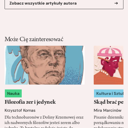
Zobacz wszystkie artykuły autora
Może Cię zainteresować
Nauka
Kultura i Sztuka
Filozofia zer i jedynek
Skąd brać pewn
Krzysztof Kornas
Mira Marcinów
Dla technobaronów z Doliny Krzemowej oraz
Pisanie dziennika 
ich nadwornych filozofów jesteś zerem albo
porządkowaniu myś