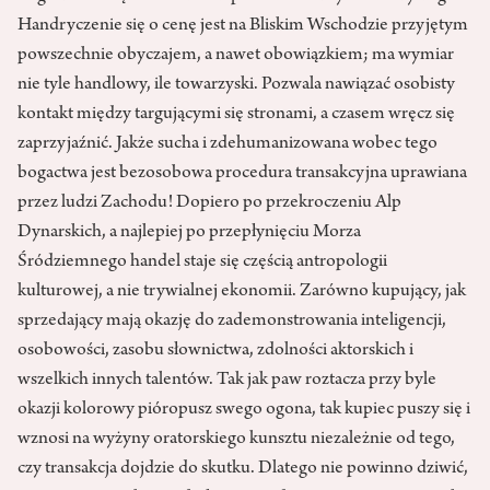
Handryczenie się o cenę jest na Bliskim Wschodzie przyjętym
powszechnie obyczajem, a nawet obowiązkiem; ma wymiar
nie tyle handlowy, ile towarzyski. Pozwala nawiązać osobisty
kontakt między targującymi się stronami, a czasem wręcz się
zaprzyjaźnić. Jakże sucha i zdehumanizowana wobec tego
bogactwa jest bezosobowa procedura transakcyjna uprawiana
przez ludzi Zachodu! Dopiero po przekroczeniu Alp
Dynarskich, a najlepiej po przepłynięciu Morza
Śródziemnego handel staje się częścią antropologii
kulturowej, a nie trywialnej ekonomii. Zarówno kupujący, jak
sprzedający mają okazję do zademonstrowania inteligencji,
osobowości, zasobu słownictwa, zdolności aktorskich i
wszelkich innych talentów. Tak jak paw roztacza przy byle
okazji kolorowy pióropusz swego ogona, tak kupiec puszy się i
wznosi na wyżyny oratorskiego kunsztu niezależnie od tego,
czy transakcja dojdzie do skutku. Dlatego nie powinno dziwić,