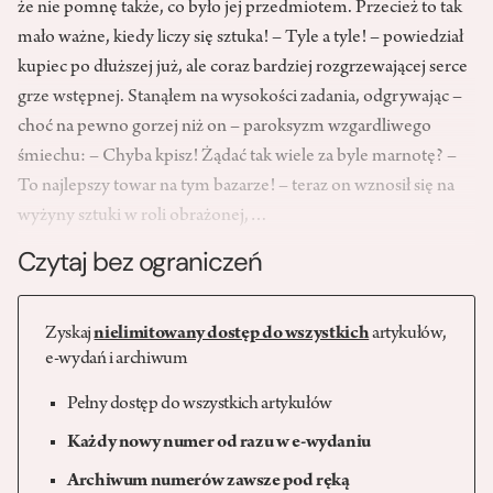
że nie pomnę także, co było jej przedmiotem. Przecież to tak
mało ważne, kiedy liczy się sztuka! – Tyle a tyle! – powiedział
kupiec po dłuższej już, ale coraz bardziej rozgrzewającej serce
grze wstępnej. Stanąłem na wysokości zadania, odgrywając –
choć na pewno gorzej niż on – paroksyzm wzgardliwego
śmiechu: – Chyba kpisz! Żądać tak wiele za byle marnotę? –
To najlepszy towar na tym bazarze! – teraz on wznosił się na
wyżyny sztuki w roli obrażonej,…
Czytaj bez ograniczeń
Zyskaj
nielimitowany dostęp do wszystkich
artykułów,
e-wydań i archiwum
Pełny dostęp do wszystkich artykułów
Każdy nowy numer od razu w e-wydaniu
Archiwum numerów zawsze pod ręką