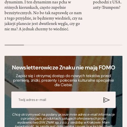
dynamizm. I ten dynamizm nas pcha w
pochodzi z USA. Cz
różnych kierunkach, często zupełnie
anty-Trumpem?
bezużytecznych. No bo tak naprawdę co nam
z tego przyjdzie, że będziemy wiedzieli, czy na
jakiejś planecie jest dwutlenek węgla, czy go
nie ma? A jednak chcemy to wiedzieć.
Newsletterowicze Znaku nie mają FOMO
Zapisz się i otrzymaj dostęp do nowych tekstów przed
premierą, zniżki, prezenty i polecenia kulturalne specjalnie
dla Ciebie.
Chcę otrzymywać na podany przeze mnie adres e-mail informacje
o promocjach, produktach, usługach oferowanych przez
wydawnictwo SIW ZNAK sp. z o.o. z siedzibą w Krakowie. Mam
świadomość, że zgoda jest dobrowolna i mogę ją w każdej chwili