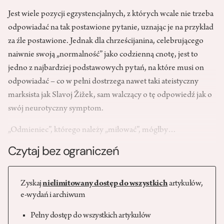
Jest wiele pozycji egzystencjalnych, z których wcale nie trzeba
odpowiadać na tak postawione pytanie, uznając je na przykład
za źle postawione. Jednak dla chrześcijanina, celebrującego
naiwnie swoją „normalność” jako codzienną cnotę, jest to
jedno z najbardziej podstawowych pytań, na które musi on
odpowiadać – co w pełni dostrzega nawet taki ateistyczny
marksista jak Slavoj Žižek, sam walczący o tę odpowiedź jak o
swój neurotyczny symptom.
„Odmieniec”, którego należy „miłować”, mógłby…
Czytaj bez ograniczeń
Zyskaj
nielimitowany dostęp do wszystkich
artykułów,
e-wydań i archiwum
Pełny dostęp do wszystkich artykułów