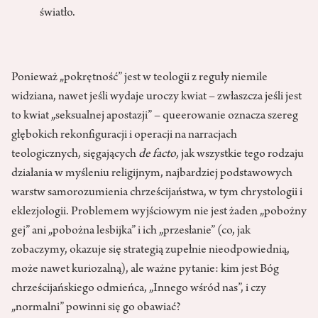
światło.
Ponieważ „pokrętność” jest w teologii z reguły niemile
widziana, nawet jeśli wydaje uroczy kwiat – zwłaszcza jeśli jest
to kwiat „seksualnej apostazji” – queerowanie oznacza szereg
głębokich rekonfiguracji i operacji na narracjach
teologicznych, sięgających
de facto
, jak wszystkie tego rodzaju
działania w myśleniu religijnym, najbardziej podstawowych
warstw samorozumienia chrześcijaństwa, w tym chrystologii i
eklezjologii. Problemem wyjściowym nie jest żaden „pobożny
gej” ani „pobożna lesbijka” i ich „przesłanie” (co, jak
zobaczymy, okazuje się strategią zupełnie nieodpowiednią,
może nawet kuriozalną), ale ważne pytanie: kim jest Bóg
chrześcijańskiego odmieńca, „Innego wśród nas”, i czy
„normalni” powinni się go obawiać?