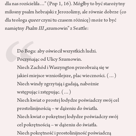
dla nas rozścieliła…” (Pnp 1, 16). Mógłby to być starożytny
miłosny psalm hebrajski z Jerozolimy, ale równie dobrze (co
dla teologa
queer
czyni tu czasem różnicę) może to być
namiętny
Psalm III
„szumowin” z Seattle:
Do Boga: aby oświecił wszystkich ludzi.
Poczynając od Ulicy Szumowin.
Niech Zachód i Waszyngton przeobrażą się w
jakieś miejsce wznioślejsze, plac wieczności. (…)
Niech windy zgrzytają i gadają, nabożnie
wstępując i zstępując. (…)
Niech kwiat o prostej łodydze poświadczy swój cel
prostolinijnością – w dążeniu do światła.
Niech kwiat o pokrętnej łodydze poświadczy swój
cel pokrętnością – w dążeniu do światła.
Niech pokrętność i prostolinijność poświadczą