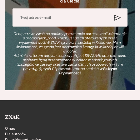
dla Ciebie.
Chcę otrzymywać na podany przeze mnie adres e-mail informacje
o promocjach, produktach, usługach oferowanych przez
wydawnictwo SIW ZNAK sp. z o.o. z siedzibą w Krakowie. Mam
świadomość, że zgoda jest dobrowolna i mogę ją w każdej chwili
wycofać.
Administratorem danych osobowych jest SIW ZNAK sp. z o.o., dane
osobowe będą przetwarzane w celach marketingowych.
Szczegółowe zasady przetwarzania danych osobowych, w tym
przysługujących Ci prawach, można znaleźć w
Polityce
Prywatności
.
ZNAK
O nas
Dla autorów
Dla reklamodawców