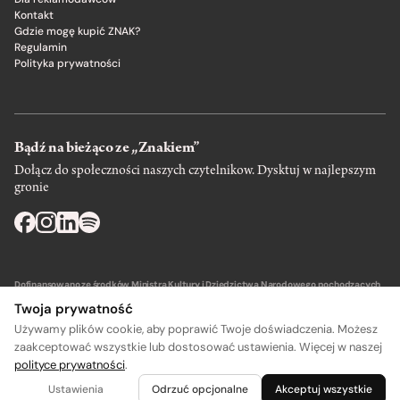
Kontakt
Gdzie mogę kupić ZNAK?
Regulamin
Polityka prywatności
Bądź na bieżąco ze „Znakiem”
Dołącz do społeczności naszych czytelnikow. Dysktuj w najlepszym
gronie
Dofinansowano ze środków Ministra Kultury i Dziedzictwa Narodowego pochodzących
z Funduszu Promocji Kultury – państwowego funduszu celowego.
Twoja prywatność
Używamy plików cookie, aby poprawić Twoje doświadczenia. Możesz
zaakceptować wszystkie lub dostosować ustawienia. Więcej w naszej
polityce prywatności
.
Wydawca: SIW Znak w Krakowie
Ustawienia
Odrzuć opcjonalne
Akceptuj wszystkie