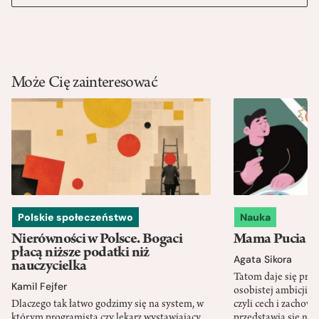
Może Cię zainteresować
Polskie społeczeństwo
Nauka
Nierówności w Polsce. Bogaci
Mama Pucia się
płacą niższe podatki niż
Agata Sikora
nauczycielka
Tatom daje się pra
Kamil Fejfer
osobistej ambicji, 
Dlaczego tak łatwo godzimy się na system, w
czyli cech i zachow
którym programista czy lekarz wystawiający
przedstawia się nat