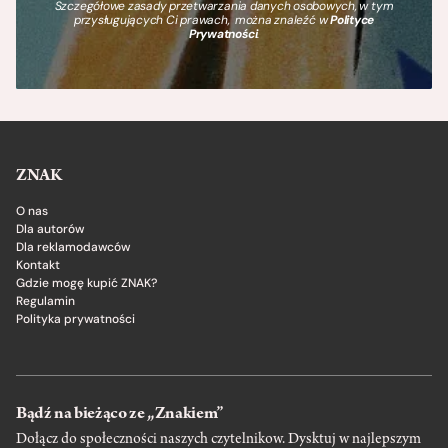
Szczegółowe zasady przetwarzania danych osobowych, w tym
przysługujących Ci prawach, można znaleźć w
Polityce
Prywatności
.
ZNAK
O nas
Dla autorów
Dla reklamodawców
Kontakt
Gdzie mogę kupić ZNAK?
Regulamin
Polityka prywatności
Bądź na bieżąco ze „Znakiem”
Dołącz do społeczności naszych czytelnikow. Dysktuj w najlepszym