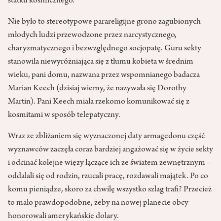
statku kosmicznego.
Nie było to stereotypowe parareligijne grono zagubionych
młodych ludzi przewodzone przez narcystycznego,
charyzmatycznego i bezwzględnego socjopatę. Guru sekty
stanowiła niewyróżniająca się z tłumu kobieta w średnim
wieku, pani domu, nazwana przez wspomnianego badacza
Marian Keech (dzisiaj wiemy, że nazywała się Dorothy
Martin). Pani Keech miała rzekomo komunikować się z
kosmitami w sposób telepatyczny.
Wraz ze zbliżaniem się wyznaczonej daty armagedonu część
wyznawców zaczęła coraz bardziej angażować się w życie sekty
i odcinać kolejne więzy łączące ich ze światem zewnętrznym –
oddalali się od rodzin, rzucali pracę, rozdawali majątek. Po co
komu pieniądze, skoro za chwilę wszystko szlag trafi? Przecież
to mało prawdopodobne, żeby na nowej planecie obcy
honorowali amerykańskie dolary.