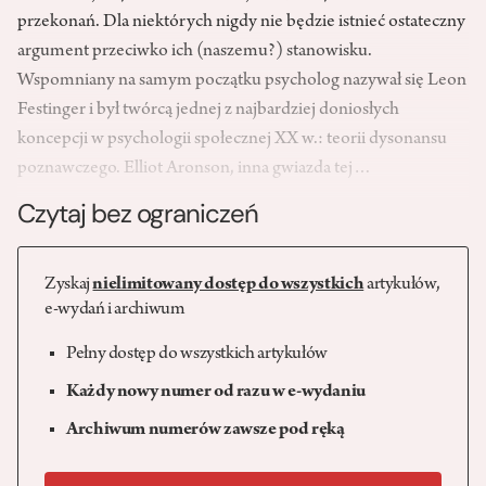
przekonań. Dla niektórych nigdy nie będzie istnieć ostateczny
argument przeciwko ich (naszemu?) stanowisku.
Wspomniany na samym początku psycholog nazywał się Leon
Festinger i był twórcą jednej z najbardziej doniosłych
koncepcji w psychologii społecznej XX w.: teorii dysonansu
poznawczego. Elliot Aronson, inna gwiazda tej…
Czytaj bez ograniczeń
Zyskaj
nielimitowany dostęp do wszystkich
artykułów,
e-wydań i archiwum
Pełny dostęp do wszystkich artykułów
Każdy nowy numer od razu w e-wydaniu
Archiwum numerów zawsze pod ręką