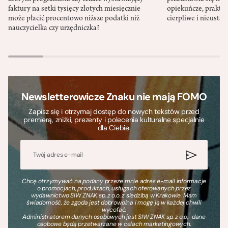
faktury na setki tysięcy złotych miesięcznie
opiekuńcze, praktyc
może płacić procentowo niższe podatki niż
cierpliwe i nieusta
nauczycielka czy urzędniczka?
Newsletterowicze Znaku nie mają FOMO
Zapisz się i otrzymaj dostęp do nowych tekstów przed
premierą, zniżki, prezenty i polecenia kulturalne specjalnie
dla Ciebie.
Chcę otrzymywać na podany przeze mnie adres e-mail informacje
o promocjach, produktach, usługach oferowanych przez
wydawnictwo SIW ZNAK sp. z o.o. z siedzibą w Krakowie. Mam
świadomość, że zgoda jest dobrowolna i mogę ją w każdej chwili
wycofać.
Administratorem danych osobowych jest SIW ZNAK sp. z o.o., dane
osobowe będą przetwarzane w celach marketingowych.