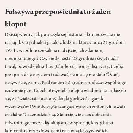
Fałszywa przepowiednia to żaden
kłopot
Dzisiaj wiemy, jak potoczyła się historia – koniec świata nie
nastąpił. Co jednak się stało z ludźmi, którzy nocą 21 grudnia
1954r. wspólnie czekali na nadejście, ich zdaniem,
nieuniknionego? Czy kiedy nastał 22 grudnia i świat nadal
trwał, powiedzieli sobie: „Cholercia, pomyliliśmy się, trzeba
przeprosić się z życiem i udawać, że nic się nie stało?”. Cóż,
oczywiście, że nie. Nad ranem 22 grudnia podczas wspólnego
czuwania pani Keech otrzymała kolejną wiadomość – okazało
się, że świat został ocalony dzięki gorliwości garstki
wyznawców! Wtedy część zaangażowanych zintensyfikowała
działalność kaznodziejską. Stało się więc coś dokładnie
odwrotnego, niż zakładalibyśmy w sytuacji, kiedy ludzi
konfrontujemy z dowodami na jawną fałszywość ich