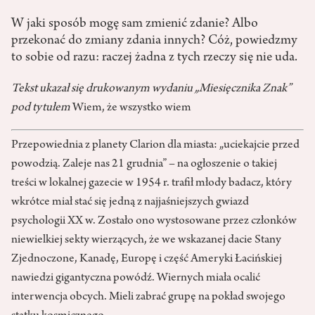
W jaki sposób mogę sam zmienić zdanie? Albo
przekonać do zmiany zdania innych? Cóż, powiedzmy
to sobie od razu: raczej żadna z tych rzeczy się nie uda.
Tekst ukazał się drukowanym wydaniu „Miesięcznika Znak”
pod tytułem
Wiem, że wszystko wiem
Przepowiednia z planety Clarion dla miasta: „uciekajcie przed
powodzią. Zaleje nas 21 grudnia” – na ogłoszenie o takiej
treści w lokalnej gazecie w 1954 r. trafił młody badacz, który
wkrótce miał stać się jedną z najjaśniejszych gwiazd
psychologii XX w. Zostało ono wystosowane przez członków
niewielkiej sekty wierzących, że we wskazanej dacie Stany
Zjednoczone, Kanadę, Europę i część Ameryki Łacińskiej
nawiedzi gigantyczna powódź. Wiernych miała ocalić
interwencja obcych. Mieli zabrać grupę na pokład swojego