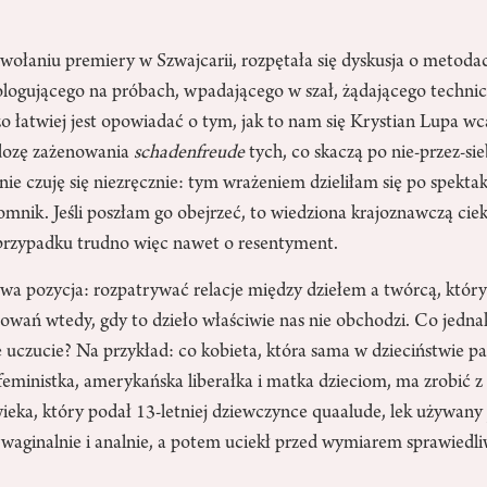
ołaniu premiery w Szwajcarii, rozpętała się dyskusja o metodac
ogującego na próbach, wpadającego w szał, żądającego techn
żo łatwiej jest opowiadać o tym, jak to nam się Krystian Lupa w
ozę zażenowania
schadenfreude
tych, co skaczą po nie-przez-s
e czuję się niezręcznie: tym wrażeniem dzieliłam się po spekta
omnik. Jeśli poszłam go obejrzeć, to wiedziona krajoznawczą ciek
 przypadku trudno więc nawet o resentyment.
twa pozycja: rozpatrywać relacje między dziełem a twórcą, który 
owań wtedy, gdy to dzieło właściwie nas nie obchodzi. Co jedna
e uczucie? Na przykład: co kobieta, która sama w dzieciństwie pad
 feministka, amerykańska liberałka i matka dzieciom, ma zrobić z 
wieka, który podał 13-letniej dziewczynce quaalude, lek używany
ą waginalnie i analnie, a potem uciekł przed wymiarem sprawiedli