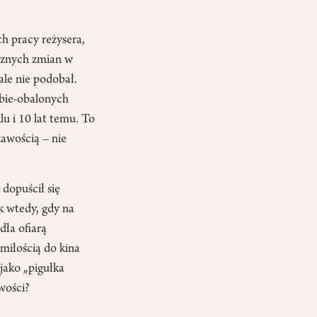
h pracy reżysera,
icznych zmian w
cale nie podobał.
iebie-obalonych
klu i 10 lat temu. To
awością – nie
dopuścił się
k wtedy, gdy na
ła ofiarą
miłością do kina
 jako „pigułka
wości?