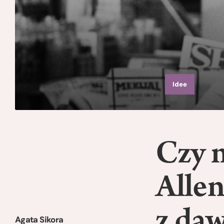
Idee
Czy 
Allen
z da
Agata Sikora