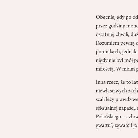
Obecnie, gdy po odw
przez godziny monol
ostatniej chwili, du
Rozumiem pewną d
pomnikach, jednak ni
nigdy nie był mój p
miłością. W moim
Inna rzecz, że to ła
niewłaściwych zach
szali leży prawdziw
seksualnej napaści,
Polańskiego – czło
gwałtu”, zgwałcił j