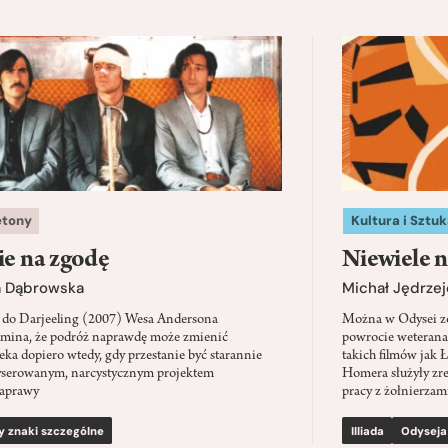
etony
Kultura i Sztuk
ie na zgodę
Niewiele n
a Dąbrowska
Michał Jędrzej
 do Darjeeling (2007) Wesa Andersona
Można w Odysei zo
mina, że podróż naprawdę może zmienić
powrocie weterana
eka dopiero wtedy, gdy przestanie być starannie
takich filmów jak 
serowanym, narcystycznym projektem
Homera służyły zre
aprawy
pracy z żołnierzami
y znaki szczególne
Illiada
Odyseja