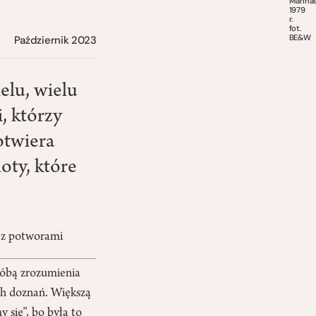
Manhat
1979
r.
fot.
BE&W
Październik 2023
elu, wielu
, którzy
otwiera
oty, które
 z potworami
óbą zrozumienia
 doznań. Większą
 się”, bo była to