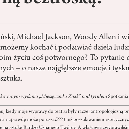
́ski, Michael Jackson, Woody Allen i wi
możemy kochać i podziwiać dzieła ludzi
woim życiu coś potwornego? To pytanie 
nych – o nasze najgłębsze emocje i tęskn
sztuka.
drukowanym wydaniu „Miesięcznika Znak” pod tytułem
Spotkania
u, kiedy moje wyprawy do teatru były raczej antropologiczną pr
tr naprawdę może poruszać???) niż poszukiwaniem estetycznych
ię na sztukę Bardzo Uznanego Twórcy. A właściwie „wyprawiliśmy