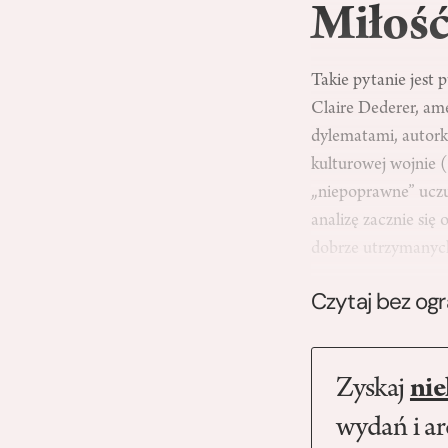
Miłośc
Takie pytanie jest p
Claire Dederer, amer
dylematami, autorka
kulturowej wojnie 
„niepoprawne” uczuci
analizę zacznie sie
dobrze utrzymanyc
Czytaj bez og
Zyskaj
nie
wydań i a