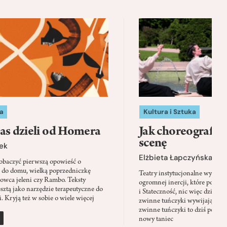
a
Kultura i Sztuka
as dzieli od Homera
Jak choreografia
scenę
ek
Elżbieta Łapczyńska
baczyć pierwszą opowieść o
 do domu, wielką poprzedniczkę
Teatry instytucjonalne wyobra
Łowca jeleni czy Rambo. Teksty
ogromnej inercji, które ponad 
sztą jako narzędzie terapeutyczne do
i Stateczność, nic więc dziwne
. Kryją też w sobie o wiele więcej
zwinne tuńczyki wywijają zach
zwinne tuńczyki to dziś perfor
nowy taniec