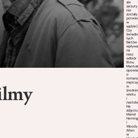
ale
zarzuty
nie
zostały
potwie
w
sądzie)
Czy
świad
tych
faktów
wpływ
na
nasz
odbiór
filmu
Manhat
opowia
o
romans
mężczy
w
ilmy
średni
wieku
i
nastola
Na
zdjęciu
Mariel
Hemin
i
Woody
Allen
w