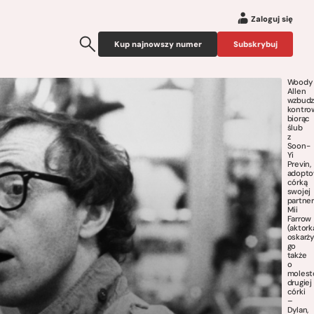
Zaloguj się
Kup najnowszy numer
Subskrybuj
Woody
Allen
wzbudz
kontrow
biorąc
ślub
z
Soon-
Yi
Previn,
adopt
córką
swojej
partner
Mii
Farrow
(aktork
oskarży
go
także
o
molest
drugiej
córki
–
Dylan,