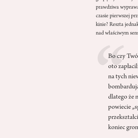
prawdziwa wyprawa 
czasie pierwszej pr
kinie? Reszta jednak
nad właściwym sens
Bo czy Twó
oto zapłacil
na tych nie
bombarduja
dlatego że
powiecie „s
przekształc
koniec grom