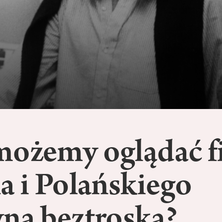
możemy oglądać f
a i Polańskiego
wną beztroską?