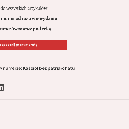
 do wszystkich artykułów
numer od razu w e-wydaniu
umerów zawsze pod ręką
ozpocznij prenumeratę
ę w numerze:
Kościół bez patriarchatu