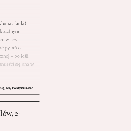
ylemat fanki)
 aktualnymi
ze w tzw.
ać pytań o
nej – bo jeśli
mieści się ona w
 się, aby kontynuuwać
łów, e-