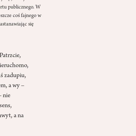
rtu publicznego. W
szcze coś fajnego w
stanawiając się
Patrzcie,
 nieruchomo,
ś zadupiu,
m, a wy –
– nie
sens,
hwyt, a na