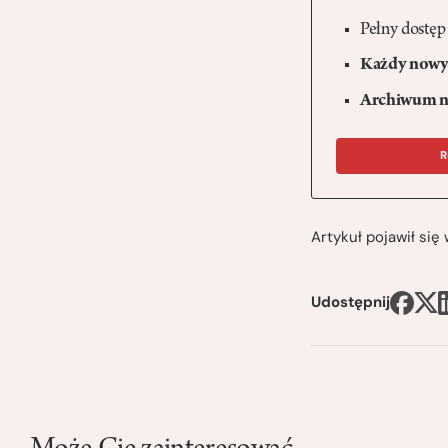
Pełny dostęp
Każdy nowy 
Archiwum n
R
Artykuł pojawił si
Udostępnij