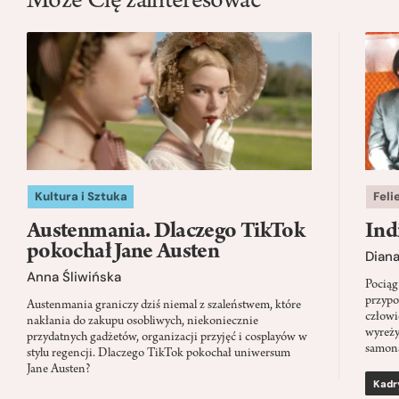
Może Cię zainteresować
Kultura i Sztuka
Feli
Austenmania. Dlaczego TikTok
Ind
pokochał Jane Austen
Dian
Anna Śliwińska
Pociąg
przypo
Austenmania graniczy dziś niemal z szaleństwem, które
człowi
nakłania do zakupu osobliwych, niekoniecznie
wyreży
przydatnych gadżetów, organizacji przyjęć i cosplayów w
samon
stylu regencji. Dlaczego TikTok pokochał uniwersum
Jane Austen?
Kadr