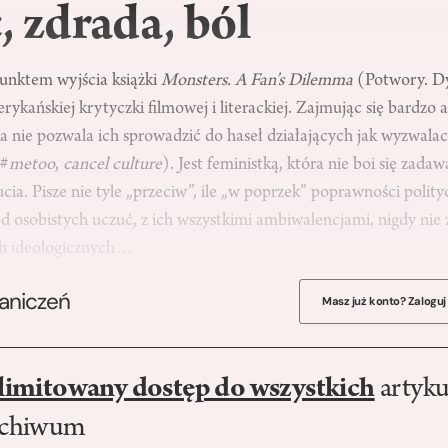
́, zdrada, ból
unktem wyjścia książki
Monsters. A Fan’s Dilemma
(Potwory. D
ykańskiej krytyczki filmowej i literackiej. Zajmując się bardzo
 nie pozwala ich sprowadzić do haseł działających jak wyzwalac
(#
metoo
,
cancel culture
). Jest feministką, która nie boi się zadaw
a. Pisze nie tyle „przeciw”, ile „w poprzek” poprawności politycz
̨ od osobistych uczuć, z ich wszystkimi ambiwalencjami, nigdy nie z
h ideologicznych…
raniczeń
Masz już konto? Zaloguj
limitowany dostęp do wszystkich
artyku
rchiwum