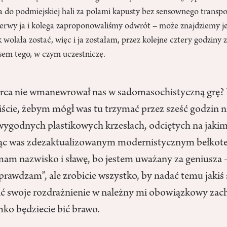
do podmiejskiej hali za polami kapusty bez sensownego transpo
zerwy ja i kolega zaproponowaliśmy odwrót – może znajdziemy je
 wolała zostać, więc i ja zostałam, przez kolejne cztery godziny za
em tego, w czym uczestniczę.
rca nie wmanewrował nas w sadomasochistyczną grę? 
iście, żebym mógł was tu trzymać przez sześć godzin
wygodnych plastikowych krzesłach, odciętych na jakim
̨c was zdezaktualizowanym modernistycznym bełkote
 mam nazwisko i sławę, bo jestem uważany za geniusza 
prawdzam”, ale zrobicie wszystko, by nadać temu jakiś 
ić swoje rozdrażnienie w należny mi obowiązkowy zac
ko będziecie bić brawo.