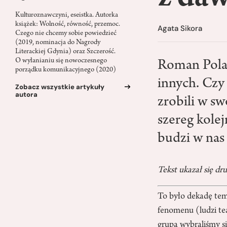
Kulturoznawczyni, eseistka. Autorka
książek: Wolność, równość, przemoc.
Agata Sikora
Czego nie chcemy sobie powiedzieć
(2019, nominacja do Nagrody
Literackiej Gdynia) oraz Szczerość.
O wyłanianiu się nowoczesnego
Roman Polan
porządku komunikacyjnego (2020)
innych. Czy 
Zobacz wszystkie artykuły
autora
zrobili w s
szereg kolej
budzi w nas 
Tekst ukazał się 
To było dekadę tem
fenomenu (ludzi tea
grupą wybraliśmy s