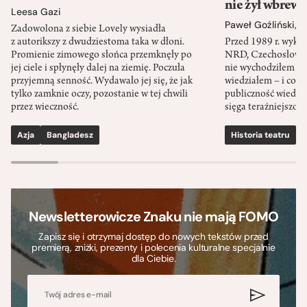
nie żył wbrew 
Leesa Gazi
Paweł Goźliński
,
S
Zadowolona z siebie Lovely wysiadła
z autorikszy z dwudziestoma taka w dłoni.
Przed 1989 r. wykł
Promienie zimowego słońca przemknęły po
NRD, Czechosłowacj
jej ciele i spłynęły dalej na ziemię. Poczuła
nie wychodziłem po
przyjemną senność. Wydawało jej się, że jak
wiedziałem – i co w
tylko zamknie oczy, pozostanie w tej chwili
publiczność wiedzia
przez wieczność.
sięga teraźniejszośc
Azja
Bangladesz
Historia teatru
S
Newsletterowicze Znaku nie mają FOMO
Zapisz się i otrzymaj dostęp do nowych tekstów przed
premierą, zniżki, prezenty i polecenia kulturalne specjalnie
dla Ciebie.