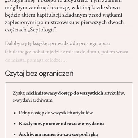
„Drugie imię” Fossego to arcydzieło. Tym zdaniem
mógłbym zamknąć recenzję, w której każde słowo
będzie aktem kapitulacji składanym przed wątkami
zaplecionymi po mistrzowsku w pierwszych dwóch
częściach „Septologii”.
Dałoby się tę książkę sprowadzić do prostego opisu
fabularnego: bohater jedzie z miasta do domu, potem wraca
do miasta, pomaga koledze,…
Czytaj bez ograniczeń
Zyskaj
nielimitowany dostęp do wszystkich
artykułów,
e-wydań i archiwum
Pełny dostęp do wszystkich artykułów
Każdy nowy numer od razu w e-wydaniu
Archiwum numerów zawsze pod ręką