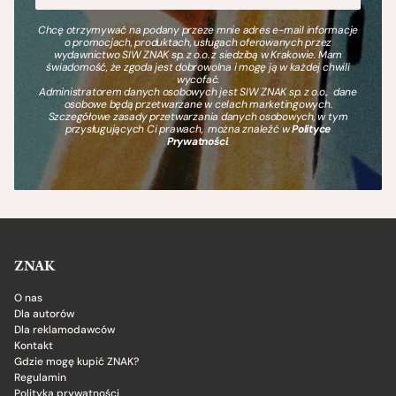
Chcę otrzymywać na podany przeze mnie adres e-mail informacje
o promocjach, produktach, usługach oferowanych przez
wydawnictwo SIW ZNAK sp. z o.o. z siedzibą w Krakowie. Mam
świadomość, że zgoda jest dobrowolna i mogę ją w każdej chwili
wycofać.
Administratorem danych osobowych jest SIW ZNAK sp. z o.o., dane
osobowe będą przetwarzane w celach marketingowych.
Szczegółowe zasady przetwarzania danych osobowych, w tym
przysługujących Ci prawach, można znaleźć w
Polityce
Prywatności
.
ZNAK
O nas
Dla autorów
Dla reklamodawców
Kontakt
Gdzie mogę kupić ZNAK?
Regulamin
Polityka prywatności