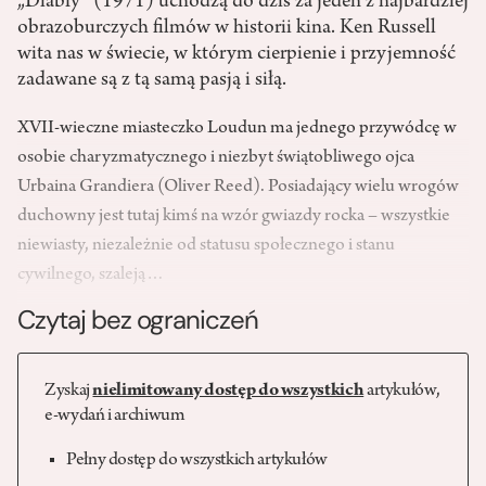
„Diabły” (1971) uchodzą do dziś za jeden z najbardziej
obrazoburczych filmów w historii kina. Ken Russell
wita nas w świecie, w którym cierpienie i przyjemność
zadawane są z tą samą pasją i siłą.
XVII-­wieczne miasteczko Loudun ma jednego przywódcę w
osobie charyzmatycznego i niezbyt świątobliwego ojca
Urbaina Grandiera (Oliver Reed). Posiadający wielu wrogów
duchowny jest tutaj kimś na wzór gwiazdy rocka – wszystkie
niewiasty, niezależnie od statusu społecznego i stanu
cywilnego, szaleją…
Czytaj bez ograniczeń
Zyskaj
nielimitowany dostęp do wszystkich
artykułów,
e-wydań i archiwum
Pełny dostęp do wszystkich artykułów