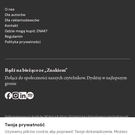
O nas
Dla autorów
Dla reklamodawców
Kontakt
Gdzie mogę kupić ZNAK?
Regulamin
Polityka prywatności
Bądź na bieżąco ze „Znakiem”
Dołącz do społeczności naszych czytelnikow. Dysktuj w najlepszym
gronie
Dofinansowano ze środków Ministra Kultury i Dziedzictwa Narodowego pochodzących
z Funduszu Promocji Kultury – państwowego funduszu celowego.
Twoja prywatność
Używamy plików cookie, aby poprawić Twoje doświadczenia. Możesz