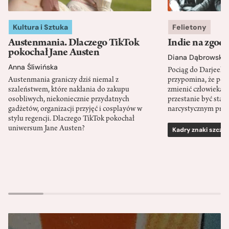
Kultura i Sztuka
Felietony
Austenmania. Dlaczego TikTok
Indie na zgod
pokochał Jane Austen
Diana Dąbrowska
Anna Śliwińska
Pociąg do Darjeeli
Austenmania graniczy dziś niemal z
przypomina, że po
szaleństwem, które nakłania do zakupu
zmienić człowieka d
osobliwych, niekoniecznie przydatnych
przestanie być sta
gadżetów, organizacji przyjęć i cosplayów w
narcystycznym pro
stylu regencji. Dlaczego TikTok pokochał
uniwersum Jane Austen?
Kadry znaki szcze