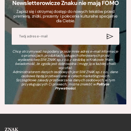
Newsletterowicze Znaku nie mają FOMO
Zapisz się i otrzymaj dostęp do nowych tekstów przed
premierą, zniżki, prezenty i polecenia kulturalne specjalnie
dla Ciebie.
Chcę otrzymywać na podany przeze mnie adres e-mail informacje
o promocjach, produktach, usługach oferowanych przez
wydawnictwo SIW ZNAK sp. z o.o. z siedzibą w Krakowie. Mam
świadomość, że zgoda jest dobrowolna i mogę ją w każdej chwili
wycofać.
Administratorem danych osobowych jest SIW ZNAK sp. z o.o., dane
osobowe będą przetwarzane w celach marketingowych.
Szczegółowe zasady przetwarzania danych osobowych, w tym
przysługujących Ci prawach, można znaleźć w
Polityce
Prywatności
.
ZNAK