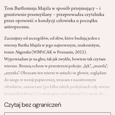
Tom Bartłomieja Majzla w sposób przejmujący – i
gruntownie przemyślany – przeprowadza czytelnika
przez opowieść o kondycji człowieka u początku
antropocenu.
Zacznijmy od szczegółów, od słów, które budują jeden z
wierszy Bartka Majzla w jego najnowszym, znakomitym,
tomie
Nagonka
(WBPiCAK w Poznaniu, 2023).
Wypowiadam je na głos, tak jak zwykle, bowiem tak czytam
wiersze. Brzmią echem w przestrzeni pokoju: „lęk”, „muszla”,
„szyszka”. Obracam ten wiersz w ustach i w głowie, zaglądam
do niego w wersji papierowej, wracam z naostrzonym
ołówkiem, zaznaczam (po kilku takich podejściach cały wiersz
jest podkreślony). Co mnie przy nim trzyma? Co mnie do…
Czytaj bez ograniczeń