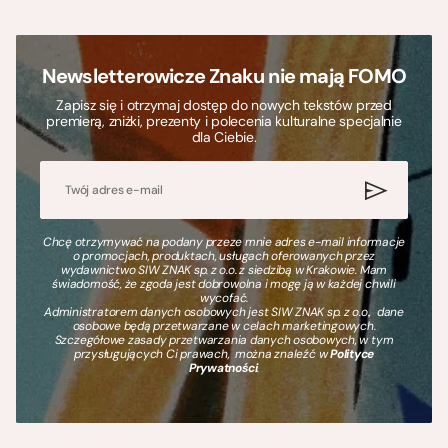
Newsletterowicze Znaku nie mają FOMO
Zapisz się i otrzymaj dostęp do nowych tekstów przed
premierą, zniżki, prezenty i polecenia kulturalne specjalnie
dla Ciebie.
Chcę otrzymywać na podany przeze mnie adres e-mail informacje
o promocjach, produktach, usługach oferowanych przez
wydawnictwo SIW ZNAK sp. z o.o. z siedzibą w Krakowie. Mam
świadomość, że zgoda jest dobrowolna i mogę ją w każdej chwili
wycofać.
Administratorem danych osobowych jest SIW ZNAK sp. z o.o., dane
osobowe będą przetwarzane w celach marketingowych.
Szczegółowe zasady przetwarzania danych osobowych, w tym
przysługujących Ci prawach, można znaleźć w
Polityce
Prywatności
.