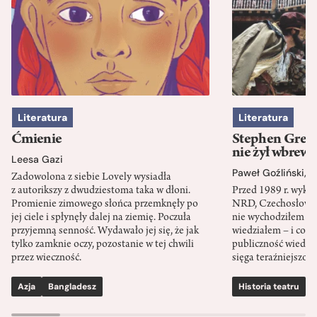
Literatura
Literatura
Ćmienie
Stephen Green
nie żył wbrew 
Leesa Gazi
Paweł Goźliński
,
S
Zadowolona z siebie Lovely wysiadła
z autorikszy z dwudziestoma taka w dłoni.
Przed 1989 r. wykł
Promienie zimowego słońca przemknęły po
NRD, Czechosłowacj
jej ciele i spłynęły dalej na ziemię. Poczuła
nie wychodziłem po
przyjemną senność. Wydawało jej się, że jak
wiedziałem – i co w
tylko zamknie oczy, pozostanie w tej chwili
publiczność wiedzia
przez wieczność.
sięga teraźniejszośc
Azja
Bangladesz
Historia teatru
S