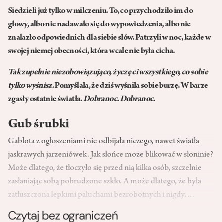
Siedzieli już tylko w milczeniu. To, co przychodziło im do
głowy, albo nie nadawało się do wypowiedzenia, albo nie
znalazło odpowiednich dla siebie słów. Patrzyli w noc, każde w
swojej niemej obecności, która wcale nie była cicha.
Tak zupełnie niezobowiązująco, życzę ci wszystkiego, co sobie
tylko wyśnisz.
Pomyślała, że dziś wyśniła sobie burzę. W barze
zgasły ostatnie światła.
Dobranoc. Dobranoc.
Gub śrubki
Gablota z ogłoszeniami nie odbijała niczego, nawet światła
jaskrawych jarzeniówek. Jak słońce może blikować w słoninie?
Może dlatego, że tłoczyło się przed nią kilka osób, szczelnie
zasłaniając sobą pobrudzone szkło. A może dlatego, że była
zatłuszczona lepkimi paluchami bezrobotnych i nigdy,…
Czytaj bez ograniczeń