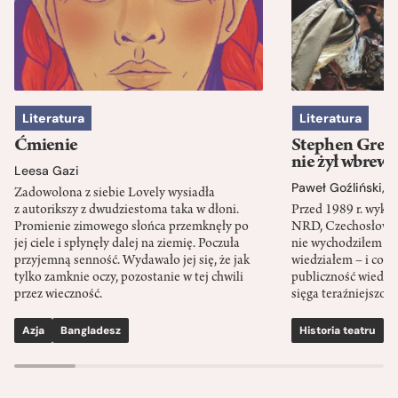
Literatura
Literatura
Ćmienie
Stephen Green
nie żył wbrew 
Leesa Gazi
Paweł Goźliński
,
S
Zadowolona z siebie Lovely wysiadła
z autorikszy z dwudziestoma taka w dłoni.
Przed 1989 r. wykł
Promienie zimowego słońca przemknęły po
NRD, Czechosłowacj
jej ciele i spłynęły dalej na ziemię. Poczuła
nie wychodziłem po
przyjemną senność. Wydawało jej się, że jak
wiedziałem – i co w
tylko zamknie oczy, pozostanie w tej chwili
publiczność wiedzia
przez wieczność.
sięga teraźniejszośc
Azja
Bangladesz
Historia teatru
S