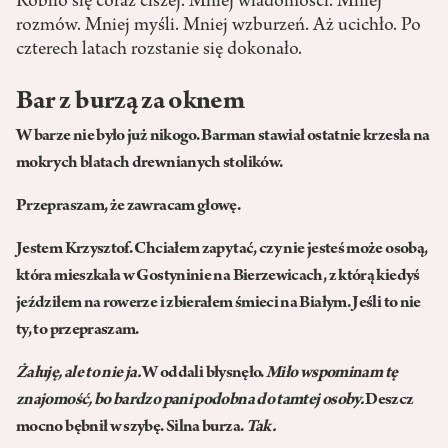
Robiło się coraz ciszej. Mniej wiadomości. Mniej
rozmów. Mniej myśli. Mniej wzburzeń. Aż ucichło. Po
czterech latach rozstanie się dokonało.
Bar z burzą za oknem
W barze nie było już nikogo. Barman stawiał ostatnie krzesła na
mokrych blatach drewnianych stolików.
Przepraszam, że zawracam głowę.
Jestem Krzysztof. Chciałem zapytać, czy nie jesteś może osobą,
która mieszkała w Gostyninie na Bierzewicach, z którą kiedyś
jeździłem na rowerze i zbierałem śmieci na Białym. Jeśli to nie
ty, to przepraszam.
Żałuję, ale to nie ja.
W oddali błysnęło.
Miło wspominam tę
znajomość, bo bardzo pani podobna do tamtej osoby.
Deszcz
mocno bębnił w szybę. Silna burza.
Tak.