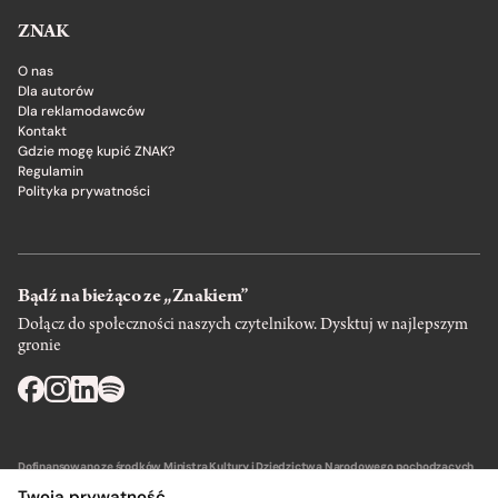
ZNAK
O nas
Dla autorów
Dla reklamodawców
Kontakt
Gdzie mogę kupić ZNAK?
Regulamin
Polityka prywatności
Bądź na bieżąco ze „Znakiem”
Dołącz do społeczności naszych czytelnikow. Dysktuj w najlepszym
gronie
Dofinansowano ze środków Ministra Kultury i Dziedzictwa Narodowego pochodzących
z Funduszu Promocji Kultury – państwowego funduszu celowego.
Twoja prywatność