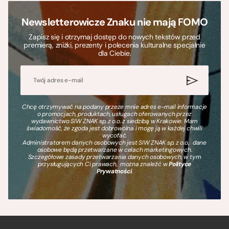
Newsletterowicze Znaku nie mają FOMO
Zapisz się i otrzymaj dostęp do nowych tekstów przed
premierą, zniżki, prezenty i polecenia kulturalne specjalnie
dla Ciebie.
Chcę otrzymywać na podany przeze mnie adres e-mail informacje
o promocjach, produktach, usługach oferowanych przez
wydawnictwo SIW ZNAK sp. z o.o. z siedzibą w Krakowie. Mam
świadomość, że zgoda jest dobrowolna i mogę ją w każdej chwili
wycofać.
Administratorem danych osobowych jest SIW ZNAK sp. z o.o., dane
osobowe będą przetwarzane w celach marketingowych.
Szczegółowe zasady przetwarzania danych osobowych, w tym
przysługujących Ci prawach, można znaleźć w
Polityce
Prywatności
.