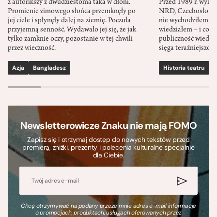
z autorikszy z dwudziestoma taka w dłoni.
Przed 1989 r. wykł
Promienie zimowego słońca przemknęły po
NRD, Czechosłowacj
jej ciele i spłynęły dalej na ziemię. Poczuła
nie wychodziłem po
przyjemną senność. Wydawało jej się, że jak
wiedziałem – i co w
tylko zamknie oczy, pozostanie w tej chwili
publiczność wiedzia
przez wieczność.
sięga teraźniejszośc
Azja
Bangladesz
Historia teatru
S
Newsletterowicze Znaku nie mają FOMO
Zapisz się i otrzymaj dostęp do nowych tekstów przed
premierą, zniżki, prezenty i polecenia kulturalne specjalnie
dla Ciebie.
Chcę otrzymywać na podany przeze mnie adres e-mail informacje
o promocjach, produktach, usługach oferowanych przez