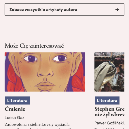
Zobacz wszystkie artykuły autora
Może Cię zainteresować
Literatura
Literatura
Ćmienie
Stephen Green
nie żył wbrew 
Leesa Gazi
Paweł Goźliński
,
S
Zadowolona z siebie Lovely wysiadła