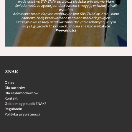
wydawnictwo SIW ZNAK sp. z o.o. z siedzibą w Krakowie. Mam
świadomość, że zgoda jest dobrowolna i mogę ją w każdej chwili
wycofać.
Administratorem danych osobowych jest SIW ZNAK sp. z o.o., dane
osobowe będą przetwarzane w celach marketingowych.
Szczegółowe zasady przetwarzania danych osobowych, w tym
przysługujących Ci prawach, można znaleźć w
Polityce
Prywatności
.
ZNAK
O nas
Dla autorów
Dla reklamodawców
Kontakt
Gdzie mogę kupić ZNAK?
Regulamin
Polityka prywatności