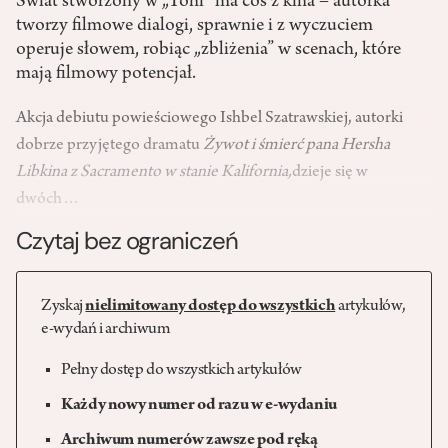
Świat stworzony w „Toni” ma coś z kina – autorka
tworzy filmowe dialogi, sprawnie i z wyczuciem
operuje słowem, robiąc „zbliżenia” w scenach, które
mają filmowy potencjał.
Akcja debiutu powieściowego Ishbel Szatrawskiej, autorki
dobrze przyjętego dramatu
Żywot i śmierć pana Hersha
Libkina z Sacramento w stanie Kalifornia,
dzieje się w
dwóch…
Czytaj bez ograniczeń
Zyskaj
nielimitowany dostęp do wszystkich
artykułów,
e-wydań i archiwum
Pełny dostęp do wszystkich artykułów
Każdy nowy numer od razu w e-wydaniu
Archiwum numerów zawsze pod ręką