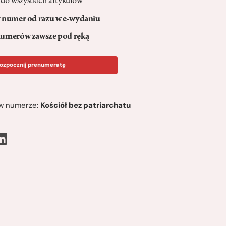
 do wszystkich artykułów
numer od razu w e-wydaniu
umerów zawsze pod ręką
ozpocznij prenumeratę
ę w numerze:
Kościół bez patriarchatu