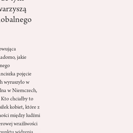
warzyszą
lobalnego
owująca
iadomo, jakie
ywnego
nciszka pojęcie
ych wyruszyło w
odalna w Niemczech,
 Kto chciałby to
łek kobiet, które z
ności między ludźmi
erowej wrażliwości
 punktu widzenia