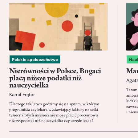
Polskie społeczeństwo
Nau
Nierówności w Polsce. Bogaci
Mam
płacą niższe podatki niż
Agata
nauczycielka
Tatom 
Kamil Fejfer
ambicj
ludzki
Dlaczego tak łatwo godzimy się na system, w którym
zawsze
programista czy lekarz wystawiający faktury na setki
i nieu
tysięcy złotych miesięcznie może płacić procentowo
niższe podatki niż nauczycielka czy urzędniczka?