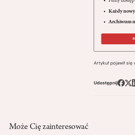
Pełny dostęp
Każdy nowy 
Archiwum n
R
Artykuł pojawił si
Udostępnij
Może Cię zainteresować