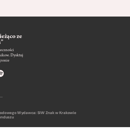
ieżąco ze
m”
eczności
nikow. Dysktuj
gronie
arodowego
Wydawca: SIW Znak w Krakowie
unduszu