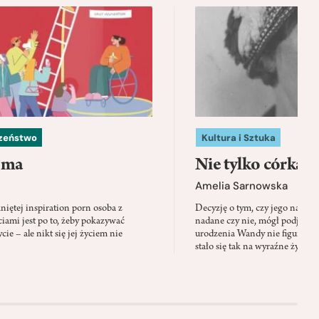
czeństwo
Kultura i Sztuka
 ma
Nie tylko córka
Amelia Sarnowska
niętej inspiration porn osoba z
Decyzję o tym, czy jego nazwis
ami jest po to, żeby pokazywać
nadane czy nie, mógł podjąć tylk
cie – ale nikt się jej życiem nie
urodzenia Wandy nie figuruje 
stało się tak na wyraźne życzen