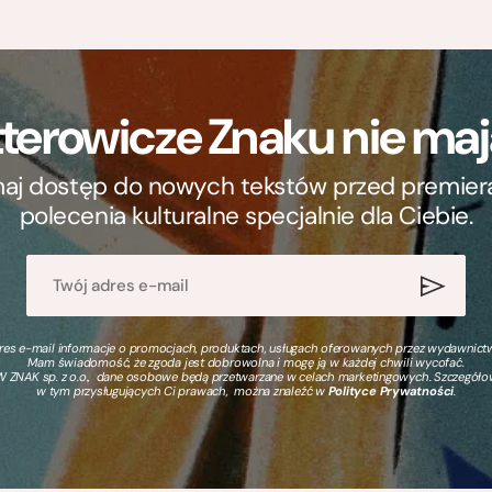
terowicze Znaku nie m
ymaj dostęp do nowych tekstów przed premierą, 
polecenia kulturalne specjalnie dla Ciebie.
s e-mail informacje o promocjach, produktach, usługach oferowanych przez wydawnictwo
Mam świadomość, że zgoda jest dobrowolna i mogę ją w każdej chwili wycofać.
 ZNAK sp. z o.o., dane osobowe będą przetwarzane w celach marketingowych. Szczegół
w tym przysługujących Ci prawach, można znaleźć w
Polityce Prywatności
.