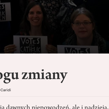
ogu zmiany
Caridi
 dawnych niepowodzeń, ale i nadzieja, 