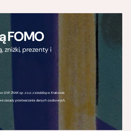
ają FOMO
zniżki, prezenty i
 SIW ZNAK sp. z o.o. z siedzibą w Krakowie.
owe zasady przetwarzania danych osobowych,