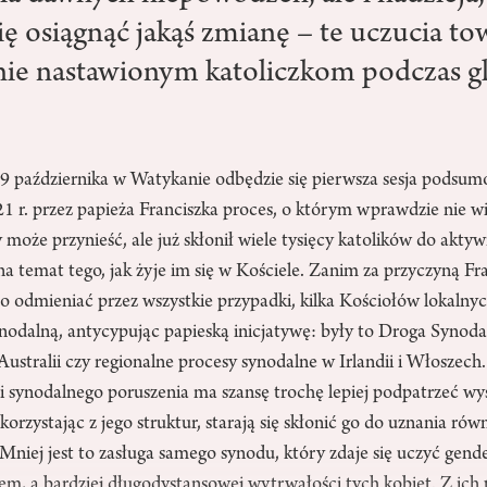
̨ osiągnąć jakąś zmianę – te uczucia to
nie nastawionym katoliczkom podczas g
 października w Watykanie odbędzie się pierwsza sesja podsum
r. przez papieża Franciszka proces, o którym wprawdzie nie w
może przynieść, ale już skłonił wiele tysięcy katolików do akt
a temat tego, jak żyje im się w Kościele. Zanim za przyczyną Fra
to odmieniać przez wszystkie przypadki, kilka Kościołów lokaln
synodalną, antycypując papieską inicjatywę: były to Droga Syn
ustralii czy regionalne procesy synodalne w Irlandii i Włoszech.
i synodalnego poruszenia ma szansę trochę lepiej podpatrzeć wysi
 korzystając z jego struktur, starają się skłonić go do uznania rów
. Mniej jest to zasługa samego synodu, który zdaje się uczyć gend
m, a bardziej długodystansowej wytrwałości tych kobiet. Z ich