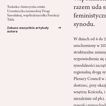
razem uda sie
Teolożka i historyczka sztuki.
Uczestniczka niemieckiej Drogi
feministycz
Synodalnej, współzałożycielka Fundacji
Tekla
synodu.
Zobacz wszystkie artykuły
autora
W dniach od 4 do 29
uruchomiony w 2021 
strukturalne zmiany 
wypowiedzenia się n
synodalności zaczę
regionalną drogę 
Plenary Council w A
dostrzec, przy okazj
wnętrza Kościoła, i
niezależnie od płci
powoli i mimochode