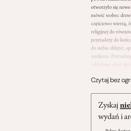
otworzyło się nowe 
mówić wobec drzwi
częściowo wierzą
religijnej do równo
przynależy do końc
do siebie zbliżyć
myślenia. Potrzebny
oddalone, choć 
Czytaj bez og
Zyskaj
nie
wydań i a