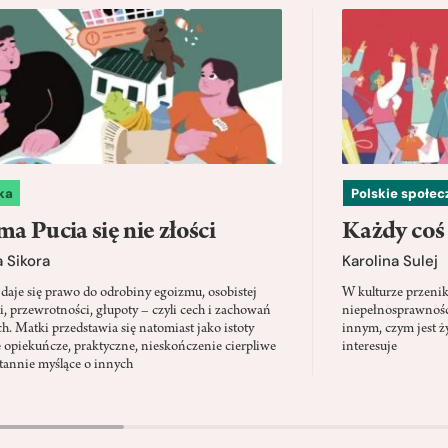
ka
Polskie społe
a Pucia się nie złości
Każdy coś
 Sikora
Karolina Sulej
daje się prawo do odrobiny egoizmu, osobistej
W kulturze przenik
i, przewrotności, głupoty – czyli cech i zachowań
niepełnosprawności
ch. Matki przedstawia się natomiast jako istoty
innym, czym jest ży
 opiekuńcze, praktyczne, nieskończenie cierpliwe
interesuje
stannie myślące o innych