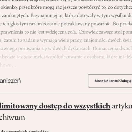
okienko, przez które mogą raz jeszcze powtórzyć to, co dotychcza
 zamkniętych. Przynajmniej te, które dotrwały w tym wysiłku do d
, że ich głos tym razem zostanie potraktowany poważnie. Bo prze
uprawnienia to nie jest wdzięczna rola. Człowiek zawsze stoi pomie
a, zatem to zadanie wymaga wiele pracy, znajomości dwóch świato
, sprawnego poruszania się w dwóch dyskursach, tłumaczenia dwó
 będzie też szacunek i współodczuwanie z osobami, które intelek
duchowo…
raniczeń
Masz już konto? Zaloguj
limitowany dostęp do wszystkich
artyku
rchiwum