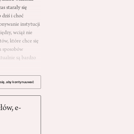
s starały się
ziś i choć
konywanie instytucji
̨dzy, wciąż nie
́w, które chce się
ch sposobów
tualnie są bardzo
 się, aby kontynuuwać
łów, e-