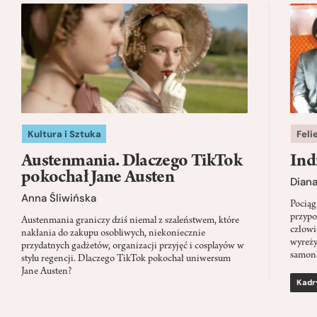
Kultura i Sztuka
Feli
Austenmania. Dlaczego TikTok
Ind
pokochał Jane Austen
Dian
Anna Śliwińska
Pociąg
przypo
Austenmania graniczy dziś niemal z szaleństwem, które
człowi
nakłania do zakupu osobliwych, niekoniecznie
wyreży
przydatnych gadżetów, organizacji przyjęć i cosplayów w
samon
stylu regencji. Dlaczego TikTok pokochał uniwersum
Jane Austen?
Kadr