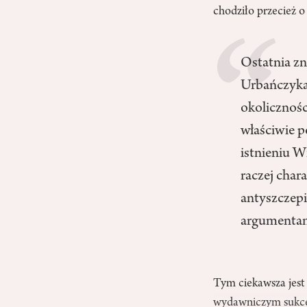
chodziło przecież o 
Ostatnia zn
Urbańczyk
okolicznoś
właściwie p
istnieniu W
raczej chara
antyszczepi
argumentam
Tym ciekawsza jest z
wydawniczym sukc