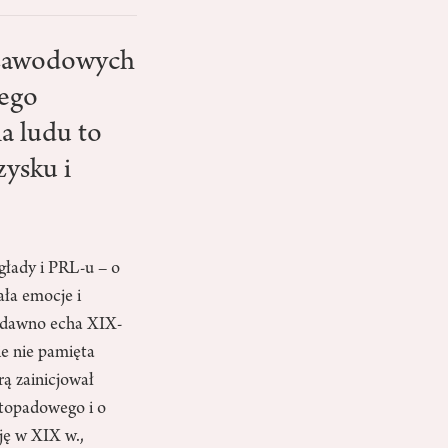
 zawodowych
wego
a ludu to
zysku i
głady i PRL-u – o
zała emocje i
ż dawno echa XIX-
e nie pamięta
ą zainicjował
stopadowego i o
ję w XIX w.,