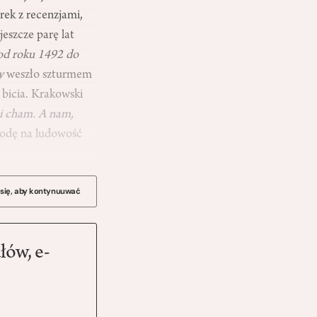
rek z recenzjami,
eszcze parę lat
od roku 1492 do
ry
weszło szturmem
 bicia. Krakowski
i cham. A nam,
odę na ludowość
 się, aby kontynuuwać
łów, e-