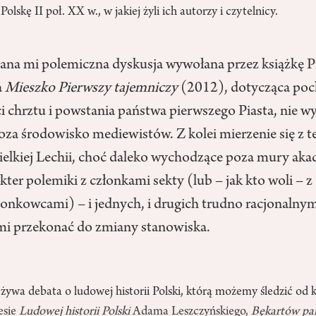
Polskę II poł. XX w., w jakiej żyli ich autorzy i czytelnicy.
ana mi polemiczna dyskusja wywołana przez książkę
a
Mieszko Pierwszy tajemniczy
(2012), dotycząca po
ci chrztu i powstania państwa pierwszego Piasta, nie w
oza środowisko mediewistów. Z kolei mierzenie się z 
ielkiej Lechii, choć daleko wychodzące poza mury ak
kter polemiki z członkami sekty (lub – jak kto woli – z
onkowcami) – i jednych, i drugich trudno racjonalny
i przekonać do zmiany stanowiska.
̇ywa debata o ludowej historii Polski, którą możemy śledzić od k
esie
Ludowej historii Polski
Adama Leszczyńskiego,
Bękartów pa