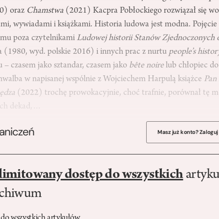
20) oraz
Chamstwa
(2021) Kacpra Pobłockiego rozwiązał się wo
, wywiadami i książkami. Historia ludowa jest modna. Pojęcie j
omu poza czytelnikami
Ludowej historii Stanów Zjednoczonych 
(1980, wyd. polskie 2016) i innych prac z nurtu
people’s histo
u – czasem jako sztandar, czasem jako
bête noire
lub chłopiec do
walba w napisanej wspólnie z Wojciechem Harpulą książce
Pan 
ędza
(2022) trochę prowokacyjnie, choć trafnie, porównał tę m
zech dekad,…
raniczeń
Masz już konto? Zaloguj
limitowany dostęp do wszystkich
artyku
rchiwum
 do wszystkich artykułów