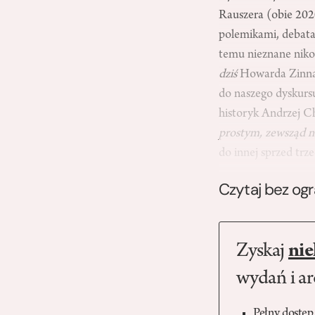
Rauszera (obie 20
polemikami, debatami
temu nieznane nik
dziś
Howarda Zinna 
do naszego dyskurs
historyk Andrzej Ch
prostym, zewsząd n
do innej sprzed tr
Czytaj bez og
Zyskaj
nie
wydań i a
Pełny dostęp