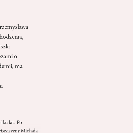
 Przemysława
chodzenia,
yszła
tezami o
ademii, ma
mi
ilku lat. Po
ńszczyzny
Michała