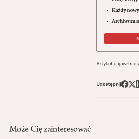
Każdy nowy 
Archiwum n
R
Artykuł pojawił si
Udostępnij
Może Cię zainteresować