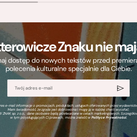
terowicze Znaku nie m
ymaj dostęp do nowych tekstów przed premierą, 
polecenia kulturalne specjalnie dla Ciebie.
s e-mail informacje o promocjach, produktach, usługach oferowanych przez wydawnictwo
Mam świadomość, że zgoda jest dobrowolna i mogę ją w każdej chwili wycofać.
 ZNAK sp. z o.o., dane osobowe będą przetwarzane w celach marketingowych. Szczegół
w tym przysługujących Ci prawach, można znaleźć w
Polityce Prywatności
.