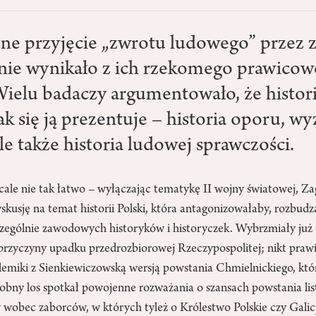
e przyjęcie „zwrotu ludowego” przez
 nie wynikało z ich rzekomego prawico
Wielu badaczy argumentowało, że histori
ak się ją prezentuje – historia oporu, wy
e także historia ludowej sprawczości.
 nie tak łatwo – wyłączając tematykę II wojny światowej, Za
dyskusję na temat historii Polski, która antagonizowałaby, rozbud
zczególnie zawodowych historyków i historyczek. Wybrzmiały ju
przyczyny upadku przedrozbiorowej Rzeczypospolitej; nikt prawi
emiki z Sienkiewiczowską wersją powstania Chmielnickiego, któr
obny los spotkał powojenne rozważania o szansach powstania li
wobec zaborców, w których tyleż o Królestwo Polskie czy Galic