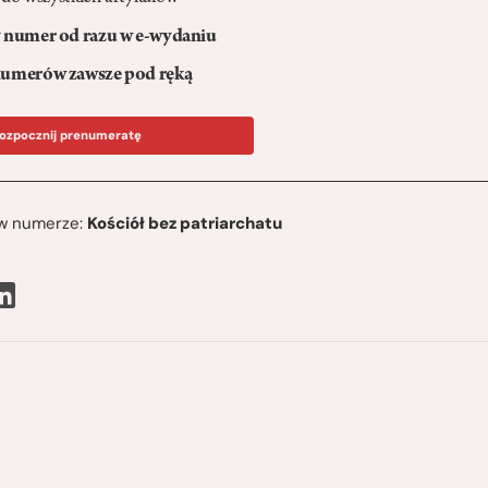
numer od razu w e-wydaniu
umerów zawsze pod ręką
ozpocznij prenumeratę
ę w numerze:
Kościół bez patriarchatu