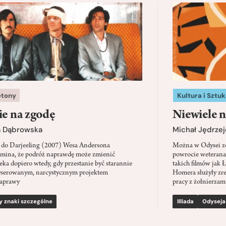
etony
Kultura i Sztuk
ie na zgodę
Niewiele n
a Dąbrowska
Michał Jędrzej
 do Darjeeling (2007) Wesa Andersona
Można w Odysei zo
mina, że podróż naprawdę może zmienić
powrocie weterana
eka dopiero wtedy, gdy przestanie być starannie
takich filmów jak 
serowanym, narcystycznym projektem
Homera służyły zre
aprawy
pracy z żołnierzami
y znaki szczególne
Illiada
Odyseja