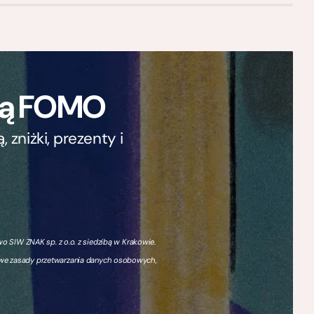
ają FOMO
zniżki, prezenty i
 SIW ZNAK sp. z o.o. z siedzibą w Krakowie.
owe zasady przetwarzania danych osobowych,