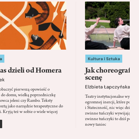
a
Kultura i Sztuka
as dzieli od Homera
Jak choreografia
scenę
ek
Elżbieta Łapczyńska
baczyć pierwszą opowieść o
 do domu, wielką poprzedniczkę
Teatry instytucjonalne wyobra
Łowca jeleni czy Rambo. Teksty
ogromnej inercji, które ponad 
sztą jako narzędzie terapeutyczne do
i Stateczność, nic więc dziwne
. Kryją też w sobie o wiele więcej
zwinne tuńczyki wywijają zach
zwinne tuńczyki to dziś perfor
nowy taniec