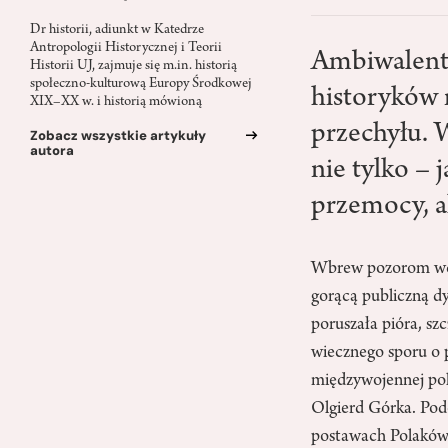
Dr historii, adiunkt w Katedrze
Antropologii Historycznej i Teorii
Ambiwalentn
Historii UJ, zajmuje się m.in. historią
społeczno-kulturową Europy Środkowej
historyków
XIX–XX w. i historią mówioną
przechyłu. 
Zobacz wszystkie artykuły
autora
nie tylko – j
przemocy, al
Wbrew pozorom wcale
gorącą publiczną 
poruszała pióra, s
wiecznego sporu o 
międzywojennej pol
Olgierd Górka. Pod
postawach Polaków 