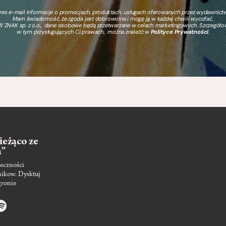
s e-mail informacje o promocjach, produktach, usługach oferowanych przez wydawnictwo
Mam świadomość, że zgoda jest dobrowolna i mogę ją w każdej chwili wycofać.
 ZNAK sp. z o.o., dane osobowe będą przetwarzane w celach marketingowych. Szczegół
w tym przysługujących Ci prawach, można znaleźć w
Polityce Prywatności
.
ieżąco ze
m”
eczności
nikow. Dysktuj
gronie