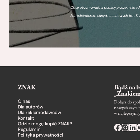
Chcę otrzymywać na podany przeze mnie adre
Administratorem danych osobowych jest SIW
ZNAK
Bądź na b
„Znakie
O nas
Dołącz do społ
Dla autorów
naszych czytel
Dla reklamodawców
w najlepszym 
Kontakt
Gdzie mogę kupić ZNAK?
Regulamin
Polityka prywatności