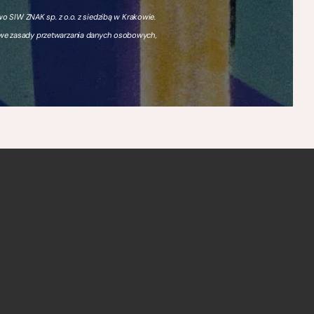
 SIW ZNAK sp. z o.o. z siedzibą w Krakowie.
owe zasady przetwarzania danych osobowych,