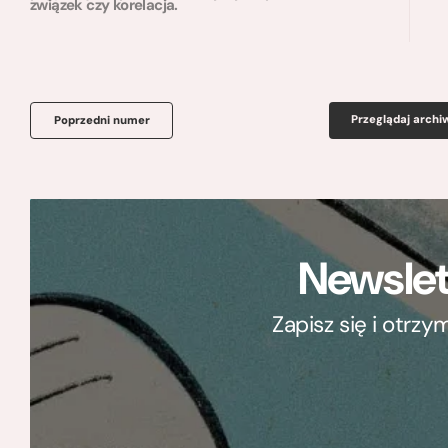
związek czy korelacja.
Przeglądaj arch
Poprzedni numer
Newslet
Zapisz się i otrz