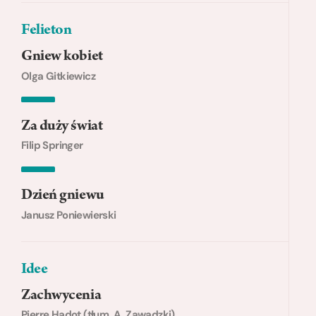
Felieton
Gniew kobiet
Olga Gitkiewicz
Za duży świat
Filip Springer
Dzień gniewu
Janusz Poniewierski
Idee
Zachwycenia
Pierre Hadot (tłum. A. Zawadzki)