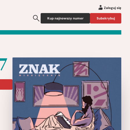
Zaloguj się
Kup najnowszy numer
Subskrybuj
7