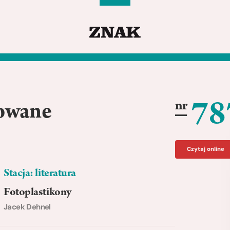
78
nr
kowane
Czytaj online
Stacja: literatura
Fotoplastikony
Jacek Dehnel