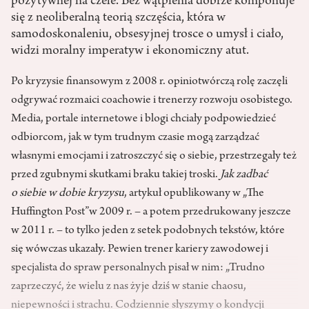
pozytywnej na czele. Bez wątpienia dobrze komponuje
się z neoliberalną teorią szczęścia, która w
samodoskonaleniu, obsesyjnej trosce o umysł i ciało,
widzi moralny imperatyw i ekonomiczny atut.
Po kryzysie finansowym z 2008 r. opiniotwórczą rolę zaczęli
odgrywać rozmaici coachowie i trenerzy rozwoju osobistego.
Media, portale internetowe i blogi chciały podpowiedzieć
odbiorcom, jak w tym trudnym czasie mogą zarządzać
własnymi emocjami i zatroszczyć się o siebie, przestrzegały też
przed zgubnymi skutkami braku takiej troski.
Jak zadbać
o siebie w dobie kryzysu
, artykuł opublikowany w „The
Huffington Post”w 2009 r. – a potem przedrukowany jeszcze
w 2011 r. – to tylko jeden z setek podobnych tekstów, które
się wówczas ukazały. Pewien trener kariery zawodowej i
specjalista do spraw personalnych pisał w nim: „Trudno
zaprzeczyć, że wielu z nas żyje dziś w stanie chaosu,
niepewności i strachu. Codziennie słyszymy o kondycji