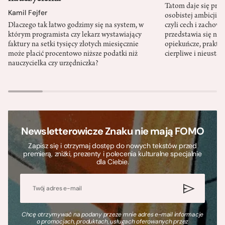
Tatom daje się pra
Kamil Fejfer
osobistej ambicji, 
Dlaczego tak łatwo godzimy się na system, w
czyli cech i zachow
którym programista czy lekarz wystawiający
przedstawia się nat
faktury na setki tysięcy złotych miesięcznie
opiekuńcze, praktyc
może płacić procentowo niższe podatki niż
cierpliwe i nieusta
nauczycielka czy urzędniczka?
Newsletterowicze Znaku nie mają FOMO
Zapisz się i otrzymaj dostęp do nowych tekstów przed
premierą, zniżki, prezenty i polecenia kulturalne specjalnie
dla Ciebie.
Chcę otrzymywać na podany przeze mnie adres e-mail informacje
o promocjach, produktach, usługach oferowanych przez