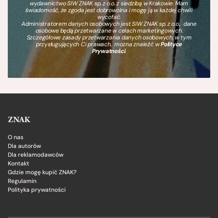
wydawnictwo SIW ZNAK sp. z o.o. z siedzibą w Krakowie. Mam
świadomość, że zgoda jest dobrowolna i mogę ją w każdej chwili
wycofać.
Administratorem danych osobowych jest SIW ZNAK sp. z o.o., dane
osobowe będą przetwarzane w celach marketingowych.
Szczegółowe zasady przetwarzania danych osobowych, w tym
przysługujących Ci prawach, można znaleźć w
Polityce
Prywatności
.
ZNAK
O nas
Dla autorów
Dla reklamodawców
Kontakt
Gdzie mogę kupić ZNAK?
Regulamin
Polityka prywatności